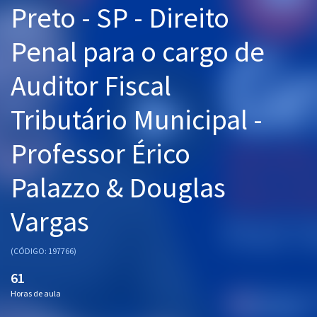
Preto - SP - Direito
Pós
Penal para o cargo de
Graduação
Auditor Fiscal
OAB
Tributário Municipal -
Mentorias
Professor Érico
Questões grátis
Conteúdo gratuito
Palazzo & Douglas
Blog
Vargas
Aprovados
(CÓDIGO: 197766)
Atendimento
61
Horas de aula