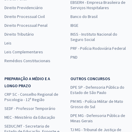
EBSERH - Empresa Brasileira de
Direito Previdenciário
Serviços Hospitalares
Direito Processual Civil
Banco do Brasil
Direito Processual Penal
IBGE
Direito Tributário
INSS - Instituto Nacional do
Seguro Social
Leis
PRF - Polícia Rodoviária Federal
Leis Complementares
PND
Remédios Constitucionais
PREPARAÇÃO A MÉDIO E A
OUTROS CONCURSOS
LONGO PRAZO
DPE SP - Defensoria Pública do
Estado de São Paulo
CRP SC - Conselho Regional de
Psicologia - 12ª Região
PM MS - Polícia Militar de Mato
Grosso do Sul
SEDF - Professor Temporário
DPE MG - Defensoria Pública de
MEC - Ministério da Educação
Minas Gerais
SEDUC/MT - Secretaria de
TJ MG - Tribunal de Justiça de
Estado de Educação, Esporte e