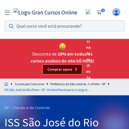
0
Assinatura Ilimitada 11
Acesso a todos os cursos. Teste grátis por 7 dias!
Assinatura OAB Até Passar
Acesso ilimitado a toda preparação para o Exame da
Desconto de
20% em todos os
Ordem, até você passar!
cursos avulsos do site SÓ HOJE!
Comprar agora
Residências Multiprofissionais
Preparação completa e intensiva para as principais
Cursos por Concurso
Prefeitura de São José do Rio Preto - SP
residências em saúde do Brasil
ISS São José do Rio Preto - SP - Direito Penal para o cargo de Auditor Fiscal Tributário Municipal - Professor Érico Palazzo & Douglas Vargas
Concursos
SP - Fiscais e de Controle
Assinatura Ilimitada
ISS São José do Rio
Cursos 20% OFF