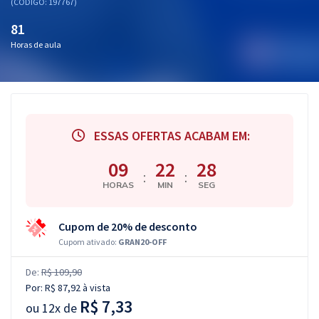
(CÓDIGO: 197767)
81
Horas de aula
ESSAS OFERTAS ACABAM EM:
09
22
27
:
:
HORAS
MIN
SEG
Cupom de 20% de desconto
Cupom ativado:
GRAN20-OFF
De:
R$ 109,90
Por:
R$ 87,92
à vista
R$ 7,33
ou
12x de