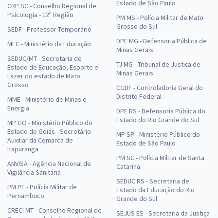
Estado de São Paulo
CRP SC - Conselho Regional de
Psicologia - 12ª Região
PM MS - Polícia Militar de Mato
Grosso do Sul
SEDF - Professor Temporário
DPE MG - Defensoria Pública de
MEC - Ministério da Educação
Minas Gerais
SEDUC/MT - Secretaria de
TJ MG - Tribunal de Justiça de
Estado de Educação, Esporte e
Minas Gerais
Lazer do estado de Mato
Grosso
CGDF - Controladoria Geral do
Distrito Federal
MME - Ministério de Minas e
Energia
DPE RS - Defensoria Pública do
Estado do Rio Grande do Sul
MP GO - Ministério Público do
Estado de Goiás - Secretário
MP SP - Ministério Público do
Auxiliar da Comarca de
Estado de São Paulo
Itapuranga
PM SC - Polícia Militar de Santa
ANVISA - Agência Nacional de
Catarina
Vigilância Sanitária
SEDUC RS - Secretaria de
PM PE - Polícia Militar de
Estado da Educação do Rio
Pernambuco
Grande do Sul
CRECI MT - Conselho Regional de
SEJUS ES - Secretaria da Justiça