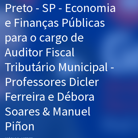
Preto - SP - Economia
Pós
e Finanças Públicas
Graduação
para o cargo de
OAB
Auditor Fiscal
Mentorias
Tributário Municipal -
Questões grátis
Conteúdo gratuito
Professores Dicler
Blog
Ferreira e Débora
Aprovados
Soares & Manuel
Atendimento
Piñon