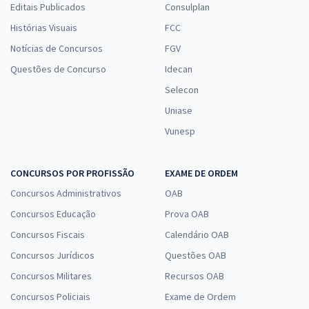
Editais Publicados
Consulplan
Histórias Visuais
FCC
Notícias de Concursos
FGV
Questões de Concurso
Idecan
Selecon
Uniase
Vunesp
CONCURSOS POR PROFISSÃO
EXAME DE ORDEM
Concursos Administrativos
OAB
Concursos Educação
Prova OAB
Concursos Fiscais
Calendário OAB
Concursos Jurídicos
Questões OAB
Concursos Militares
Recursos OAB
Concursos Policiais
Exame de Ordem