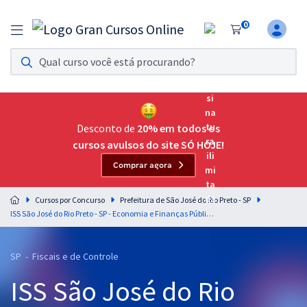
0
Assinatura Ilimitada 11
Acesso a todos os cursos. Teste grátis por 7 dias!
Assinatura OAB Até Passar
Acesso ilimitado a toda preparação para o Exame da
Desconto de
20% em todos os
Ordem, até você passar!
cursos avulsos do site SÓ HOJE!
Comprar agora
Residências Multiprofissionais
Preparação completa e intensiva para as principais
Cursos por Concurso
Prefeitura de São José do Rio Preto - SP
residências em saúde do Brasil
ISS São José do Rio Preto - SP - Economia e Finanças Públicas para o cargo de Auditor Fiscal Tributário Municipal - Professores Dicler Ferreira e Débora Soares & Manuel Piñon
Concursos
SP - Fiscais e de Controle
Assinatura Ilimitada
ISS São José do Rio
Cursos 20% OFF