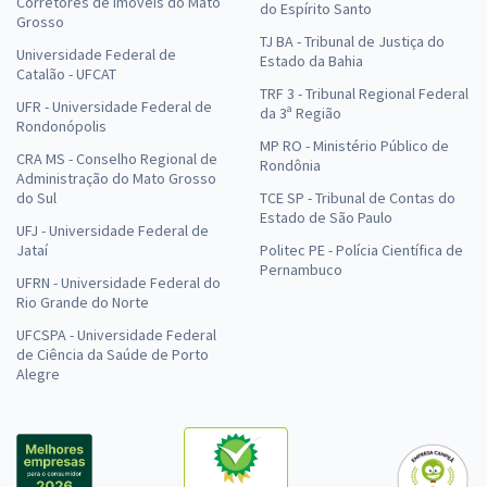
Corretores de Imóveis do Mato
do Espírito Santo
Grosso
TJ BA - Tribunal de Justiça do
Universidade Federal de
Estado da Bahia
Catalão - UFCAT
TRF 3 - Tribunal Regional Federal
UFR - Universidade Federal de
da 3ª Região
Rondonópolis
MP RO - Ministério Público de
CRA MS - Conselho Regional de
Rondônia
Administração do Mato Grosso
do Sul
TCE SP - Tribunal de Contas do
Estado de São Paulo
UFJ - Universidade Federal de
Jataí
Politec PE - Polícia Científica de
Pernambuco
UFRN - Universidade Federal do
Rio Grande do Norte
UFCSPA - Universidade Federal
de Ciência da Saúde de Porto
Alegre