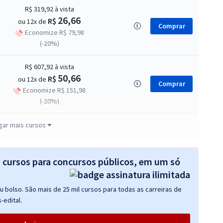
R$ 319,92
à vista
26,66
R$
ou 12x de
Comprar
Economize R$ 79,98
(-20%)
R$ 607,92
à vista
50,66
R$
ou 12x de
Comprar
Economize R$ 151,98
(-20%)
R$ 632,64
à vista
gar mais cursos
52,72
R$
ou 12x de
Comprar
Economize R$ 158,16
(-20%)
s cursos para concursos públicos, em um só
R$ 319,92
à vista
 bolso. São mais de 25 mil cursos para todas as carreiras de
26,66
R$
ou 12x de
Comprar
-edital.
Economize R$ 79,98
(-20%)