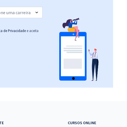
(-20%)
R$ 167,92
à vista
13,99
R$
ou 12x de
Comprar
Economize R$ 41,98
ica de Privacidade
e aceita
(-20%)
R$ 303,92
à vista
25,33
R$
ou 12x de
Comprar
Economize R$ 75,98
(-20%)
R$ 311,92
à vista
25,99
R$
ou 12x de
Comprar
Economize R$ 77,98
(-20%)
R$ 295,92
à vista
24,66
R$
ou 12x de
Comprar
TE
CURSOS ONLINE
Economize R$ 73,98