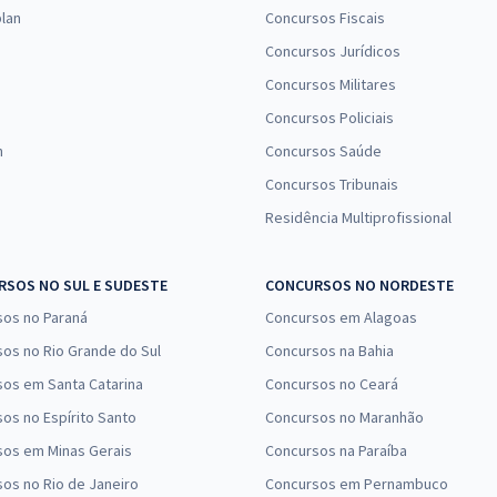
Comprar
Economize R$ 78,00
lan
Concursos Fiscais
(-20%)
Concursos Jurídicos
Concursos Militares
R$ 263,92
à vista
21,99
R$
Concursos Policiais
ou 12x de
Comprar
Economize R$ 65,98
n
Concursos Saúde
(-20%)
Concursos Tribunais
Residência Multiprofissional
SOS NO SUL E SUDESTE
CONCURSOS NO NORDESTE
sos no Paraná
Concursos em Alagoas
os no Rio Grande do Sul
Concursos na Bahia
os em Santa Catarina
Concursos no Ceará
os no Espírito Santo
Concursos no Maranhão
sos em Minas Gerais
Concursos na Paraíba
os no Rio de Janeiro
Concursos em Pernambuco