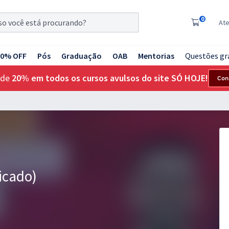
0
At
20% OFF
Pós
Graduação
OAB
Mentorias
Questões gr
 de
20% em todos os cursos avulsos do site SÓ HOJE!
Con
icado)