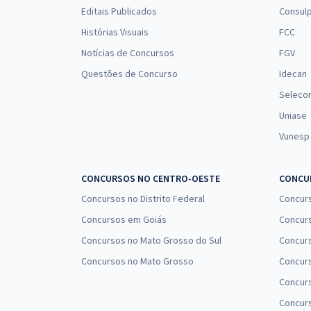
Judiciário - Apoio Especializado - Especialidade -
Editais Publicados
Consulp
Arquivologia
Histórias Visuais
FCC
Notícias de Concursos
FGV
TSE + TREs (Concurso Unificado) - Conhecimentos
Básicos Exclusivos para Analista Judiciário - Área
Questões de Concurso
Idecan
Administrativa e Técnico Judiciário - Área
Seleco
Administrativa
Uniase
Vunesp
CONCURSOS NO CENTRO-OESTE
CONCUR
Concursos no Distrito Federal
Concur
Concursos em Goiás
Concurs
Concursos no Mato Grosso do Sul
Concurs
Concursos no Mato Grosso
Concurs
Concur
Concurs