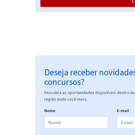
C
TSE + TREs (Concurso Unificado) - Conhecimentos
Básicos Para do Cargo de Analista Judiciário - Área:
Judiciária
TSE + TREs (Concurso Unificado) - Conhecimentos
Básicos (Comuns a Todos os Cargos - Exceto
Analista Judiciário - Área Judiciária)
Deseja receber novidade
concursos?
TSE + TREs (Concurso Unificado) - Cargo 2: Analista
Judiciário - Área: Administrativa - Especialidade:
Descubra as oportunidades disponíveis dentro da 
Contabilidade
região onde você mora.
Nome
E-mail
TSE + TREs (Concurso Unificado) - Cargo 20: Técnico
Judiciário - Área Administrativa - Agente de Polícia
Judicial (Teoria + Treinamento Intensivo +