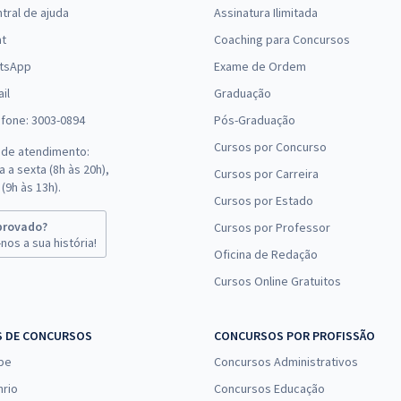
tral de ajuda
Assinatura Ilimitada
(-20%)
at
Coaching para Concursos
R$ 295,92
à vista
tsApp
Exame de Ordem
24,66
R$
ou 12x de
Comprar
il
Graduação
Economize R$ 73,98
efone: 3003-0894
Pós-Graduação
(-20%)
Cursos por Concurso
 de atendimento:
R$ 319,92
à vista
 a sexta (8h às 20h),
Cursos por Carreira
26,66
R$
ou 12x de
(9h às 13h).
Comprar
Cursos por Estado
Economize R$ 79,98
(-20%)
provado?
Cursos por Professor
nos a sua história!
Oficina de Redação
R$ 575,92
à vista
Cursos Online Gratuitos
47,99
R$
ou 12x de
Comprar
Economize R$ 143,98
(-20%)
S DE CONCURSOS
CONCURSOS POR PROFISSÃO
pe
Concursos Administrativos
R$ 311,99
à vista
26,00
nrio
Concursos Educação
R$
ou 12x de