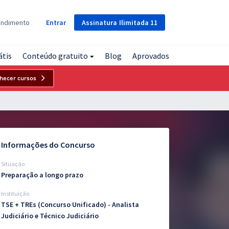
Assinatura
Ilimitada
11
endimento
Entrar
átis
Conteúdo gratuito
Blog
Aprovados
hecer cursos
Informações do Concurso
Situação
Preparação a longo prazo
Instituição
TSE + TREs (Concurso Unificado) - Analista
Judiciário e Técnico Judiciário