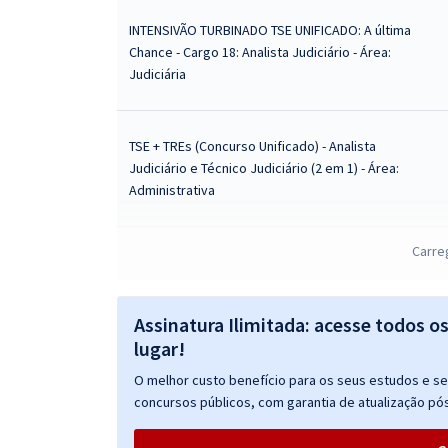
INTENSIVÃO TURBINADO TSE UNIFICADO: A última
Chance - Cargo 18: Analista Judiciário - Área:
Judiciária
TSE + TREs (Concurso Unificado) - Analista
Judiciário e Técnico Judiciário (2 em 1) - Área:
Administrativa
Carre
TSE + TREs (Concurso Unificado) - Analista
Judiciário - Área: Judiciária
Assinatura Ilimitada: acesse todos o
lugar!
TSE + TREs (Concurso Unificado) - Conhecimentos
O melhor custo benefício para os seus estudos e seu
Específicos Para o Cargo de Analista Judiciário -
concursos públicos, com garantia de atualização pós
Área: Judiciária