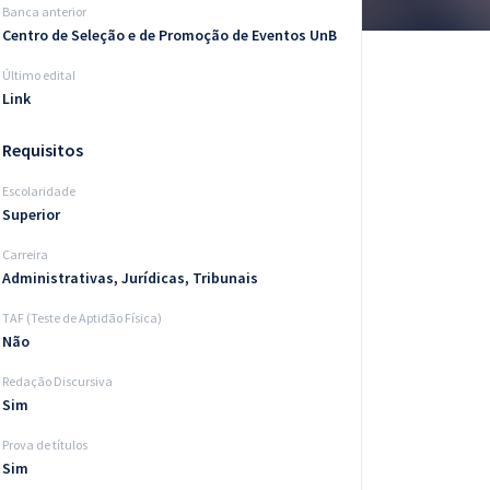
Banca anterior
Centro de Seleção e de Promoção de Eventos UnB
Último edital
Link
Requisitos
Escolaridade
Superior
Carreira
Administrativas, Jurídicas, Tribunais
TAF (Teste de Aptidão Física)
Não
Redação Discursiva
Sim
Prova de títulos
Sim