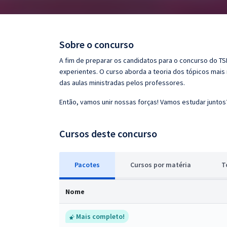
Pós
Graduação
Sobre o concurso
OAB
A fim de preparar os candidatos para o concurso do TS
experientes. O curso aborda a teoria dos tópicos mais
Mentorias
das aulas ministradas pelos professores.
Então, vamos unir nossas forças! Vamos estudar juntos
Questões grátis
Conteúdo gratuito
Cursos deste concurso
Blog
Pacotes
Cursos
p
or matéria
T
Aprovados
Nome
Atendimento
Mais completo!