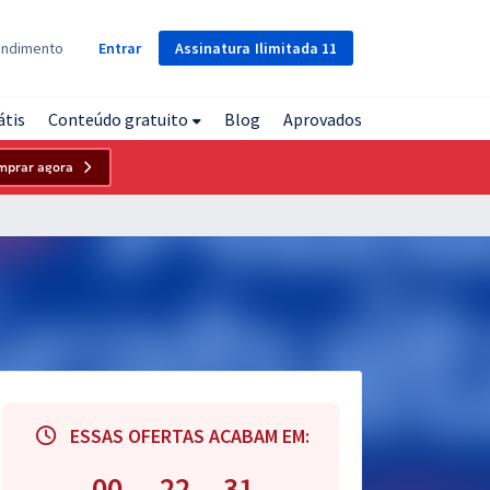
Assinatura
Ilimitada
11
endimento
Entrar
átis
Conteúdo gratuito
Blog
Aprovados
mprar agora
ESSAS OFERTAS ACABAM EM:
00
22
30