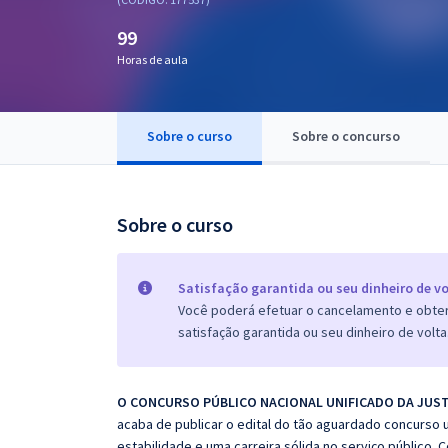
Pós
99
Graduação
Horas de aula
OAB
Sobre o curso
Sobre o concurso
Mentorias
Questões grátis
Sobre o curso
Conteúdo gratuito
Blog
Satisfação garantida ou seu dinheiro de vo
Você poderá efetuar o cancelamento e obter 
Aprovados
satisfação garantida ou seu dinheiro de volta
Atendimento
O CONCURSO PÚBLICO NACIONAL UNIFICADO DA JUST
acaba de publicar o edital do tão aguardado concurso 
estabilidade e uma carreira
sólida no serviço público. 