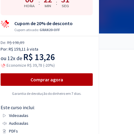
:
:
HORA
MIN
SEG
Cupom de 20% de desconto
Cupom ativado:
GRAN20-OFF
De:
R$ 198,89
Por:
R$ 159,11
à vista
R$ 13,26
ou
12x de
Economize R$ 39,78 (-20%)
Comprar agora
Garantia de devolução do dinheiro em 7 dias.
Este curso inclui:
Videoaulas
Audioaulas
PDFs