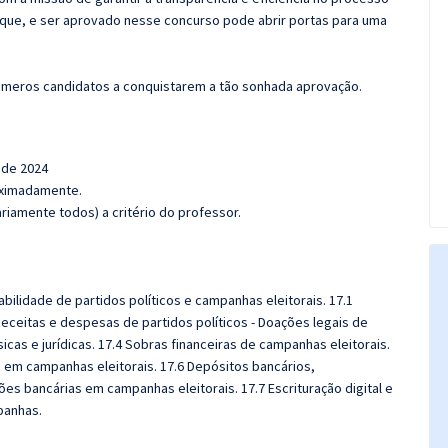
que, e ser aprovado nesse concurso pode abrir portas para
uma
úmeros candidatos a conquistarem a tão sonhada aprovação.
 de 2024
roximadamente.
iamente todos) a critério do professor.
abilidade de partidos políticos e campanhas eleitorais. 17.1
Receitas e despesas de partidos políticos - Doações legais de
icas e jurídicas. 17.4 Sobras financeiras de campanhas eleitorais.
os em campanhas eleitorais. 17.6 Depósitos bancários,
es bancárias em campanhas eleitorais. 17.7 Escrituração digital e
panhas.