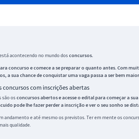
ue está acontecendo no mundo dos
concursos.
ara concurso e comece a se preparar o quanto antes. Com muita
os, a sua chance de conquistar uma vaga passa a ser bem maior
os concursos com inscrições abertas
s são os
concursos abertos e acesse o edital para começar a sua
ido pode lhe fazer perder a inscrição e ver o seu sonho se dis
 em andamento e até mesmo os previstos. Ter em mente os concurso
ais qualidade.