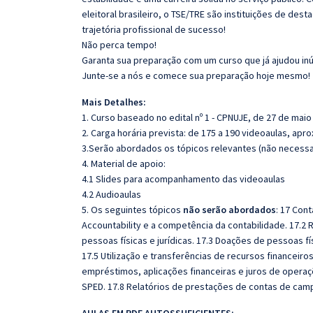
eleitoral brasileiro, o TSE/TRE são instituições
de desta
trajetória profissional de sucesso!
Não perca tempo!
Garanta sua preparação com um curso que já ajudou
in
Junte-se a nós e comece sua preparação hoje mesmo!
Mais Detalhes:
1. Curso baseado no edital nº 1 - CPNUJE, de 27 de maio
2. Carga horária prevista: de 175 a 190 videoaulas, ap
3.Serão abordados os tópicos relevantes (não necessar
4. Material de apoio:
4.1 Slides para acompanhamento das videoaulas
4.2 Audioaulas
5. Os seguintes tópicos
não serão abordados
: 17 Cont
Accountability e a competência da contabilidade. 17.2 
pessoas físicas e jurídicas. 17.3 Doações de pessoas fís
17.5 Utilização e transferências de recursos financeir
empréstimos, aplicações financeiras e juros de operaçõ
SPED. 17.8 Relatórios de prestações de contas de cam