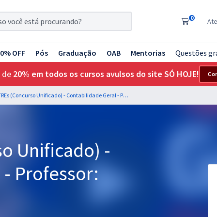
0
At
20% OFF
Pós
Graduação
OAB
Mentorias
Questões gr
 de
20% em todos os cursos avulsos do site SÓ HOJE!
Co
TSE + TREs (Concurso Unificado) - Contabilidade Geral - Professor: Feliphe Araújo
o Unificado) -
 - Professor: