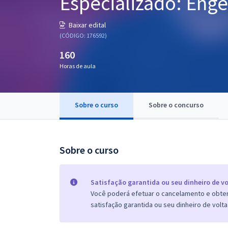
Especializado: Enge
Pós
Baixar edital
Graduação
(CÓDIGO: 176592)
160
OAB
Horas de aula
Mentorias
Sobre o curso
Sobre o concurso
Questões grátis
Conteúdo gratuito
Blog
Sobre o curso
Aprovados
Satisfação garantida ou seu dinheiro de vo
Você poderá efetuar o cancelamento e obter 
Atendimento
satisfação garantida ou seu dinheiro de volta