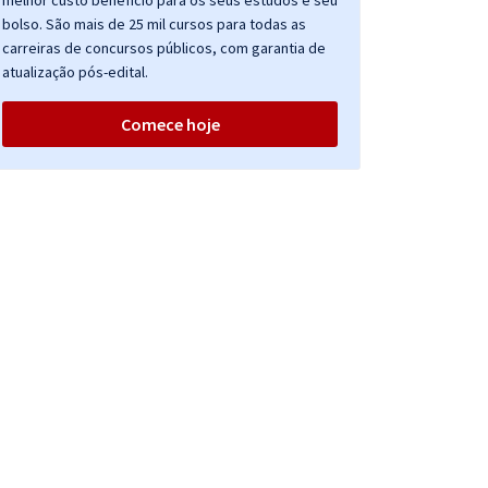
melhor custo benefício para os seus estudos e seu
bolso. São mais de 25 mil cursos para todas as
carreiras de concursos públicos, com garantia de
atualização pós-edital.
Comece hoje