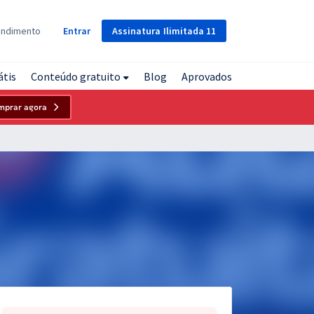
Assinatura
Ilimitada
11
endimento
Entrar
átis
Conteúdo gratuito
Blog
Aprovados
mprar agora