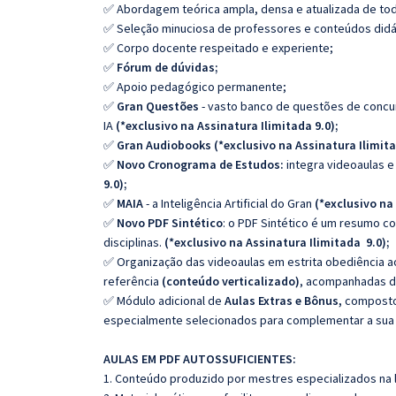
✅
Abordagem teórica ampla, densa e atualizada de toda
✅
Seleção minuciosa de professores e conteúdos didá
✅
Corpo docente respeitado e experiente
;
✅
Fórum de dúvidas
;
✅
Apoio pedagógico permanente
;
✅
Gran Questões
- vasto banco de questões de concu
IA
(*
exclusivo
na
Assinatura Ilimitada 9.0
)
;
✅
Gran Audiobooks
(*
exclusivo
na
Assinatura Ilimit
✅
Novo Cronograma de Estudos
:
integra videoaulas 
9.0
)
;
✅
MAIA
-
a Inteligência Artificial do Gran
(*
exclusivo
na
✅
Novo PDF Sintético
: o PDF Sintético é um resumo c
disciplinas.
(*
exclusivo na Assinatura
Ilimitada
9.0
);
✅
Organização das videoaulas em estrita obediência 
referência
(
conteúdo verticalizado
)
,
acompanhadas d
✅
Módulo adicional de
Aulas Extras e Bônus
,
composto 
especialmente selecionados para
complementar a sua
AULAS EM PDF AUTOSSUFICIENTES:
1. Conteúdo produzido por mestres especializados na 