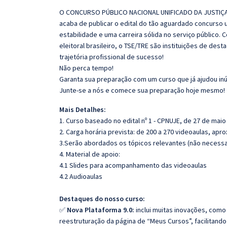
O CONCURSO PÚBLICO NACIONAL UNIFICADO DA JUSTIÇA
acaba de publicar o edital do tão aguardado concurso 
estabilidade e uma carreira
sólida no serviço público. 
eleitoral brasileiro, o TSE/TRE são instituições
de desta
trajetória profissional de sucesso!
Não perca tempo!
Garanta sua preparação com um curso que já ajudou
in
Junte-se a nós e comece sua preparação hoje mesmo!
Mais Detalhes:
1. Curso baseado no edital nº 1 - CPNUJE, de 27 de maio
2. Carga horária prevista: de 200 a 270 videoaulas, ap
3.Serão abordados os tópicos relevantes (não necessar
4. Material de apoio:
4.1 Slides para acompanhamento das videoaulas
4.2 Audioaulas
Destaques do nosso curso:
✅
Nova Plataforma 9.0
:
inclui muitas inovações, como
reestruturação da página de “Meus
Cursos”, facilitand