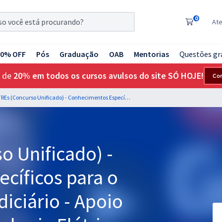
0
At
20% OFF
Pós
Graduação
OAB
Mentorias
Questões gr
 de
20% em todos os cursos avulsos do site SÓ HOJE!
Co
TSE + TREs (Concurso Unificado) - Conhecimentos Específicos para o Cargo 8: Analista Judiciário - Apoio Especializado: Engenharia Elétrica
o Unificado) -
cíficos para o
diciário - Apoio