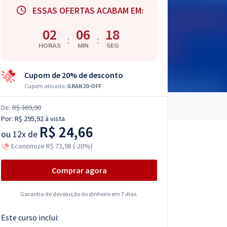
ESSAS OFERTAS ACABAM EM:
02
06
17
:
:
HORAS
MIN
SEG
Cupom de 20% de desconto
Cupom ativado:
GRAN20-OFF
De:
R$ 369,90
Por:
R$ 295,92
à vista
R$ 24,66
ou
12x de
Economize R$ 73,98 (-20%)
Comprar agora
Garantia de devolução do dinheiro em 7 dias.
Este curso inclui: