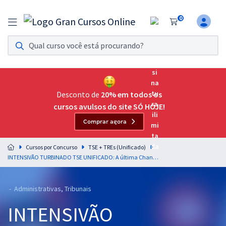
0
Assinatura Ilimitada 11
Acesso a todos os cursos. Teste grátis por 7 dias!
Assinatura OAB Até Passar
Acesso ilimitado a toda preparação para o Exame da
Desconto de
20% em todos os
Ordem, até você passar!
cursos avulsos do site SÓ HOJE!
Comprar agora
Residências Multiprofissionais
Preparação completa e intensiva para as principais
Cursos por Concurso
TSE + TREs (Unificado)
residências em saúde do Brasil
INTENSIVÃO TURBINADO TSE UNIFICADO: A última Chance - Cargo 1: Analista Judiciário - Área: Administrativa
Concursos
- Administrativas, Tribunais
Assinatura Ilimitada
INTENSIVÃO
Cursos 20% OFF