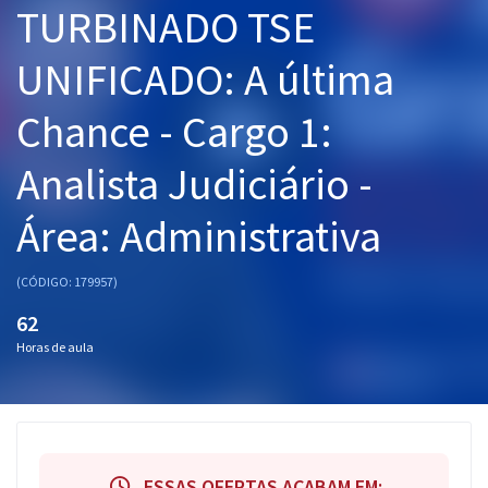
TURBINADO TSE
Pós
UNIFICADO: A última
Graduação
Chance - Cargo 1:
OAB
Analista Judiciário -
Mentorias
Área: Administrativa
Questões grátis
Conteúdo gratuito
(CÓDIGO: 179957)
Blog
62
Horas de aula
Aprovados
Atendimento
ESSAS OFERTAS ACABAM EM: