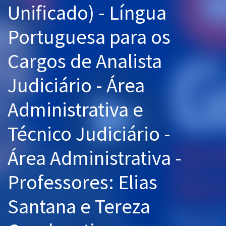
Unificado) - Língua
Pós
Portuguesa para os
Graduação
Cargos de Analista
OAB
Judiciário - Área
Mentorias
Administrativa e
Questões grátis
Conteúdo gratuito
Técnico Judiciário -
Blog
Área Administrativa -
Aprovados
Professores: Elias
Atendimento
Santana e Tereza