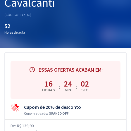
Cavalcanti
(CÓDIGO: 177140)
52
Horas de aula
ESSAS OFERTAS ACABAM EM:
16
24
01
:
:
HORAS
MIN
SEG
Cupom de 20% de desconto
Cupom ativado:
GRAN20-OFF
De:
R$ 139,90