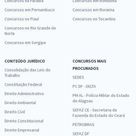
Concursos na Paraíba
Concursos em Rondônia
Concursos em Pernambuco
Concursos em Roraima
Concursos no Piauí
Concursos no Tocantins
Concursos no Rio Grande do
Norte
Concursos em Sergipe
CONTEÚDO JURÍDICO
CONCURSOS MAIS
PROCURADOS
Consolidação das Leis do
Trabalho
SEDES
Constituição Federal
PC DF - DELTA
Direito Administrativo
PM AL - Polícia Militar do Estado
de Alagoas
Direito Ambiental
SEFAZ CE - Secretaria da
Direito Civil
Fazenda do Estado do Ceará
Direito Constitucional
PETROBRAS
Direito Empresarial
SEFAZ DF