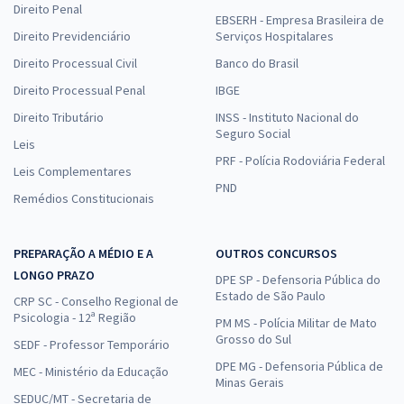
Direito Penal
EBSERH - Empresa Brasileira de
Direito Previdenciário
Serviços Hospitalares
Direito Processual Civil
Banco do Brasil
Direito Processual Penal
IBGE
Direito Tributário
INSS - Instituto Nacional do
Seguro Social
Leis
PRF - Polícia Rodoviária Federal
Leis Complementares
PND
Remédios Constitucionais
PREPARAÇÃO A MÉDIO E A
OUTROS CONCURSOS
LONGO PRAZO
DPE SP - Defensoria Pública do
Estado de São Paulo
CRP SC - Conselho Regional de
Psicologia - 12ª Região
PM MS - Polícia Militar de Mato
Grosso do Sul
SEDF - Professor Temporário
DPE MG - Defensoria Pública de
MEC - Ministério da Educação
Minas Gerais
SEDUC/MT - Secretaria de