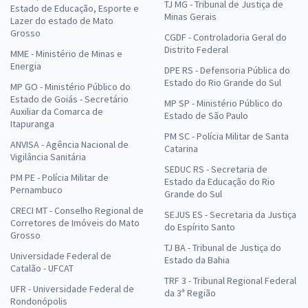
TJ MG - Tribunal de Justiça de
Estado de Educação, Esporte e
Minas Gerais
Lazer do estado de Mato
Grosso
CGDF - Controladoria Geral do
Distrito Federal
MME - Ministério de Minas e
Energia
DPE RS - Defensoria Pública do
Estado do Rio Grande do Sul
MP GO - Ministério Público do
Estado de Goiás - Secretário
MP SP - Ministério Público do
Auxiliar da Comarca de
Estado de São Paulo
Itapuranga
PM SC - Polícia Militar de Santa
ANVISA - Agência Nacional de
Catarina
Vigilância Sanitária
SEDUC RS - Secretaria de
PM PE - Polícia Militar de
Estado da Educação do Rio
Pernambuco
Grande do Sul
CRECI MT - Conselho Regional de
SEJUS ES - Secretaria da Justiça
Corretores de Imóveis do Mato
do Espírito Santo
Grosso
TJ BA - Tribunal de Justiça do
Universidade Federal de
Estado da Bahia
Catalão - UFCAT
TRF 3 - Tribunal Regional Federal
UFR - Universidade Federal de
da 3ª Região
Rondonópolis