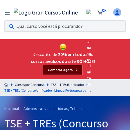
0
Assinatura Ilimitada 11
Acesso a todos os cursos. Teste grátis por 7 dias!
Assinatura OAB Até Passar
Acesso ilimitado a toda preparação para o Exame da
Desconto de
20% em todos os
Ordem, até você passar!
cursos avulsos do site SÓ HOJE!
Comprar agora
Residências Multiprofissionais
Preparação completa e intensiva para as principais
Cursos por Concurso
TSE + TREs (Unificado)
residências em saúde do Brasil
TSE + TREs (Concurso Unificado) - Língua Portuguesa para os Cargos de Analista Judiciário - Área Administrativa e Técnico Judiciário - Área Administrativa - Professores: Elias Santana e Tereza Cavalcanti
Concursos
Nacional - Administrativas, Jurídicas, Tribunais
Assinatura Ilimitada
TSE + TREs (Concurso
Cursos 20% OFF