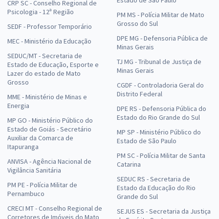
CRP SC - Conselho Regional de
Psicologia - 12ª Região
PM MS - Polícia Militar de Mato
Grosso do Sul
SEDF - Professor Temporário
DPE MG - Defensoria Pública de
MEC - Ministério da Educação
Minas Gerais
SEDUC/MT - Secretaria de
TJ MG - Tribunal de Justiça de
Estado de Educação, Esporte e
Minas Gerais
Lazer do estado de Mato
Grosso
CGDF - Controladoria Geral do
Distrito Federal
MME - Ministério de Minas e
Energia
DPE RS - Defensoria Pública do
Estado do Rio Grande do Sul
MP GO - Ministério Público do
Estado de Goiás - Secretário
MP SP - Ministério Público do
Auxiliar da Comarca de
Estado de São Paulo
Itapuranga
PM SC - Polícia Militar de Santa
ANVISA - Agência Nacional de
Catarina
Vigilância Sanitária
SEDUC RS - Secretaria de
PM PE - Polícia Militar de
Estado da Educação do Rio
Pernambuco
Grande do Sul
CRECI MT - Conselho Regional de
SEJUS ES - Secretaria da Justiça
Corretores de Imóveis do Mato