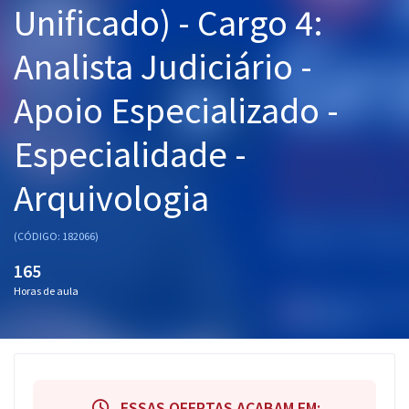
Unificado) - Cargo 4:
Pós
Analista Judiciário -
Graduação
Apoio Especializado -
OAB
Especialidade -
Mentorias
Arquivologia
Questões grátis
Conteúdo gratuito
(CÓDIGO: 182066)
Blog
165
Horas de aula
Aprovados
Atendimento
ESSAS OFERTAS ACABAM EM: