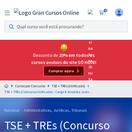
0
Assinatura Ilimitada 11
Acesso a todos os cursos. Teste grátis por 7 dias!
Assinatura OAB Até Passar
Acesso ilimitado a toda preparação para o Exame da
Desconto de
20% em todos os
Ordem, até você passar!
cursos avulsos do site SÓ HOJE!
Comprar agora
Residências Multiprofissionais
Preparação completa e intensiva para as principais
Cursos por Concurso
TSE + TREs (Unificado)
residências em saúde do Brasil
TSE + TREs (Concurso Unificado) - Cargo 4: Analista Judiciário - Apoio Especializado - Especialidade - Arquivologia
Concursos
Nacional - Administrativas, Jurídicas, Tribunais
Assinatura Ilimitada
TSE + TREs (Concurso
Cursos 20% OFF