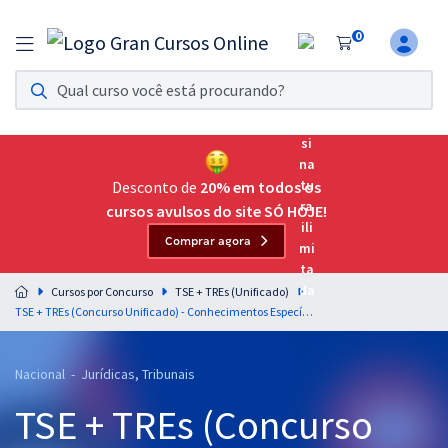
0
Assinatura Ilimitada 11
Acesso a todos os cursos. Teste grátis por 7 dias!
Assinatura OAB Até Passar
Acesso ilimitado a toda preparação para o Exame da
Desconto de
20% em todos os
Ordem, até você passar!
cursos avulsos do site SÓ HOJE!
Comprar agora
Residências Multiprofissionais
Preparação completa e intensiva para as principais
Cursos por Concurso
TSE + TREs (Unificado)
residências em saúde do Brasil
TSE + TREs (Concurso Unificado) - Conhecimentos Específicos Para o Cargo de Analista Judiciário - Área: Judiciária
Concursos
Nacional - Jurídicas, Tribunais
Assinatura Ilimitada
TSE + TREs (Concurso
Cursos 20% OFF