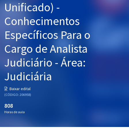
Unificado) -
Pós
Conhecimentos
Graduação
Específicos Para o
OAB
Cargo de Analista
Mentorias
Judiciário - Área:
Questões grátis
Conteúdo gratuito
Judiciária
Blog
Baixar edital
Aprovados
(CÓDIGO: 206958)
808
Atendimento
Horas de aula