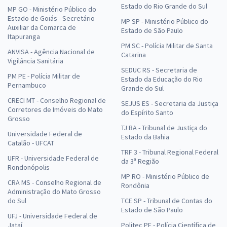
Estado do Rio Grande do Sul
MP GO - Ministério Público do
Estado de Goiás - Secretário
MP SP - Ministério Público do
Auxiliar da Comarca de
Estado de São Paulo
Itapuranga
PM SC - Polícia Militar de Santa
ANVISA - Agência Nacional de
Catarina
Vigilância Sanitária
SEDUC RS - Secretaria de
PM PE - Polícia Militar de
Estado da Educação do Rio
Pernambuco
Grande do Sul
CRECI MT - Conselho Regional de
SEJUS ES - Secretaria da Justiça
Corretores de Imóveis do Mato
do Espírito Santo
Grosso
TJ BA - Tribunal de Justiça do
Universidade Federal de
Estado da Bahia
Catalão - UFCAT
TRF 3 - Tribunal Regional Federal
UFR - Universidade Federal de
da 3ª Região
Rondonópolis
MP RO - Ministério Público de
CRA MS - Conselho Regional de
Rondônia
Administração do Mato Grosso
do Sul
TCE SP - Tribunal de Contas do
Estado de São Paulo
UFJ - Universidade Federal de
Jataí
Politec PE - Polícia Científica de