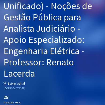
Unificado) - Noções de
Pós
Gestão Pública para
Graduação
Analista Judiciário -
OAB
Apoio Especializado:
Mentorias
Engenharia Elétrica -
Questões grátis
Conteúdo gratuito
Professor: Renato
Blog
Lacerda
Aprovados
Baixar edital
(CÓDIGO: 177288)
Atendimento
25
Horas de aula