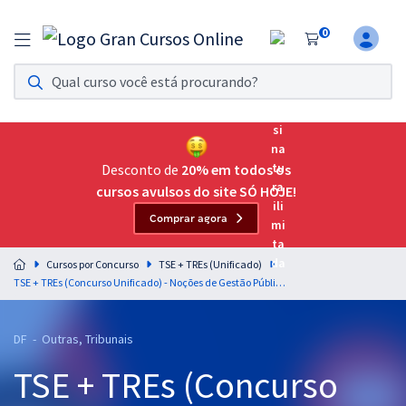
0
Assinatura Ilimitada 11
Acesso a todos os cursos. Teste grátis por 7 dias!
Assinatura OAB Até Passar
Acesso ilimitado a toda preparação para o Exame da
Desconto de
20% em todos os
Ordem, até você passar!
cursos avulsos do site SÓ HOJE!
Comprar agora
Residências Multiprofissionais
Preparação completa e intensiva para as principais
Cursos por Concurso
TSE + TREs (Unificado)
residências em saúde do Brasil
TSE + TREs (Concurso Unificado) - Noções de Gestão Pública para Analista Judiciário - Apoio Especializado: Engenharia Elétrica - Professor: Renato Lacerda
Concursos
DF - Outras, Tribunais
Assinatura Ilimitada
TSE + TREs (Concurso
Cursos 20% OFF