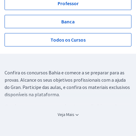
Professor
Banca
Todos os Cursos
Confira os concursos Bahia e comece a se preparar para as
provas. Alcance os seus objetivos profissionais com a ajuda
do Gran. Participe das aulas, e confira os materiais exclusivos
disponíveis na plataforma.
Conheça os concursos abertos na Bahia no Gran
Veja Mais
São diferentes oportunidades de
concursos em andamento
para quem deseja crescer profissionalmente. No estado da
Bahia, estão previstos concursos em várias áreas