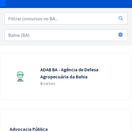
Pós
Graduação
OAB
Mentorias
Questões grátis
ADAB BA - Agência de Defesa
Conteúdo gratuito
Agropecuária da Bahia
0
cursos
Blog
Aprovados
Atendimento
Advocacia Pública