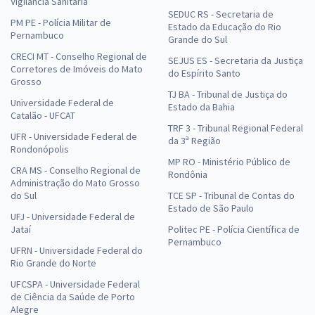
Vigilância Sanitária
SEDUC RS - Secretaria de
PM PE - Polícia Militar de
Estado da Educação do Rio
Pernambuco
Grande do Sul
CRECI MT - Conselho Regional de
SEJUS ES - Secretaria da Justiça
Corretores de Imóveis do Mato
do Espírito Santo
Grosso
TJ BA - Tribunal de Justiça do
Universidade Federal de
Estado da Bahia
Catalão - UFCAT
TRF 3 - Tribunal Regional Federal
UFR - Universidade Federal de
da 3ª Região
Rondonópolis
MP RO - Ministério Público de
CRA MS - Conselho Regional de
Rondônia
Administração do Mato Grosso
do Sul
TCE SP - Tribunal de Contas do
Estado de São Paulo
UFJ - Universidade Federal de
Jataí
Politec PE - Polícia Científica de
Pernambuco
UFRN - Universidade Federal do
Rio Grande do Norte
UFCSPA - Universidade Federal
de Ciência da Saúde de Porto
Alegre