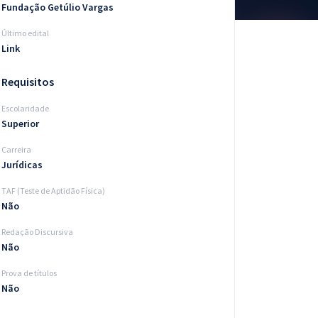
Fundação Getúlio Vargas
Último edital
Link
Requisitos
Escolaridade
Superior
Carreira
Jurídicas
TAF (Teste de Aptidão Física)
Não
Redação Discursiva
Não
Prova de títulos
Não