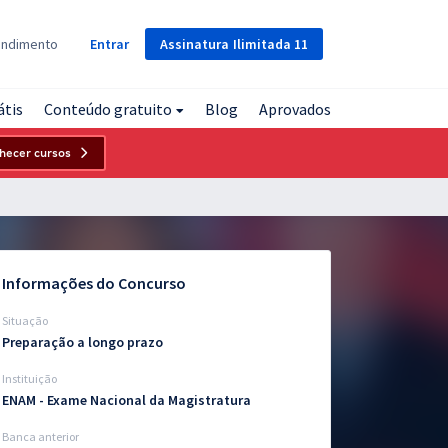
Assinatura
Ilimitada
11
endimento
Entrar
átis
Conteúdo gratuito
Blog
Aprovados
hecer cursos
Informações do Concurso
Situação
Preparação a longo prazo
Instituição
ENAM - Exame Nacional da Magistratura
Banca anterior