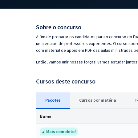
Pós
Graduação
Sobre o concurso
OAB
A fim de preparar os candidatos para o concurso do Ex
uma equipe de professores experientes. O curso aborda
Mentorias
com material de apoio em PDF das aulas ministradas p
Então, vamos unir nossas forças! Vamos estudar juntos
Questões grátis
Conteúdo gratuito
Cursos deste concurso
Blog
Pacotes
Cursos
p
or matéria
T
Aprovados
Nome
Atendimento
Mais completo!