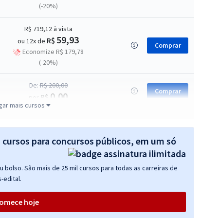
(-20%)
R$ 719,12
à vista
59,93
R$
ou 12x de
Comprar
Economize R$ 179,78
(-20%)
De:
R$ 200,00
Comprar
0,00
R$
por
gar mais cursos
s cursos para concursos públicos, em um só
 bolso. São mais de 25 mil cursos para todas as carreiras de
-edital.
omece hoje