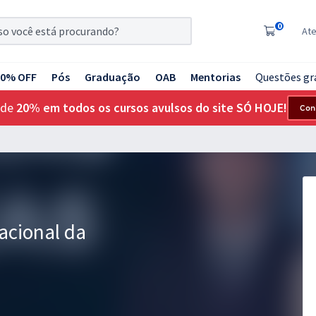
0
At
20% OFF
Pós
Graduação
OAB
Mentorias
Questões gr
 de
20% em todos os cursos avulsos do site SÓ HOJE!
Con
acional da