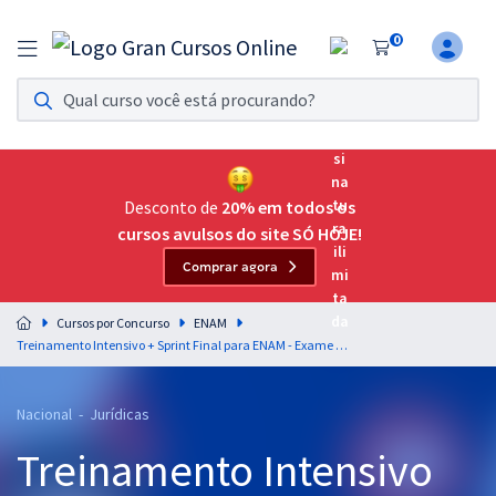
0
Assinatura Ilimitada 11
Acesso a todos os cursos. Teste grátis por 7 dias!
Assinatura OAB Até Passar
Acesso ilimitado a toda preparação para o Exame da
Desconto de
20% em todos os
Ordem, até você passar!
cursos avulsos do site SÓ HOJE!
Comprar agora
Residências Multiprofissionais
Preparação completa e intensiva para as principais
Cursos por Concurso
ENAM
residências em saúde do Brasil
Treinamento Intensivo + Sprint Final para ENAM - Exame Nacional da Magistratura - 5ª Edição (Pós-Edital)
Concursos
Nacional - Jurídicas
Assinatura Ilimitada
Treinamento Intensivo
Cursos 20% OFF