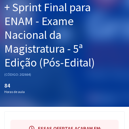
+ Sprint Final para
Pós
ENAM - Exame
Graduação
Nacional da
OAB
Magistratura - 5ª
Mentorias
Edição (Pós-Edital)
Questões grátis
Conteúdo gratuito
(CÓDIGO: 202664)
Blog
84
Horas de aula
Aprovados
Atendimento
ESSAS OFERTAS ACABAM EM: