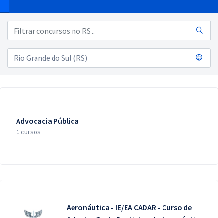
Pós
Graduação
OAB
Mentorias
Questões grátis
Advocacia Pública
Conteúdo gratuito
1
cursos
Blog
Aprovados
Atendimento
Aeronáutica - IE/EA CADAR - Curso de