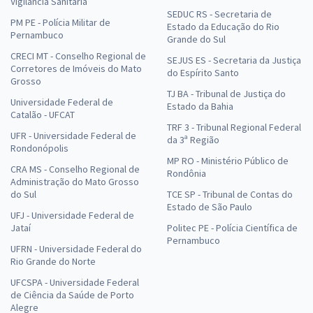
Vigilância Sanitária
SEDUC RS - Secretaria de
PM PE - Polícia Militar de
Estado da Educação do Rio
Pernambuco
Grande do Sul
CRECI MT - Conselho Regional de
SEJUS ES - Secretaria da Justiça
Corretores de Imóveis do Mato
do Espírito Santo
Grosso
TJ BA - Tribunal de Justiça do
Universidade Federal de
Estado da Bahia
Catalão - UFCAT
TRF 3 - Tribunal Regional Federal
UFR - Universidade Federal de
da 3ª Região
Rondonópolis
MP RO - Ministério Público de
CRA MS - Conselho Regional de
Rondônia
Administração do Mato Grosso
do Sul
TCE SP - Tribunal de Contas do
Estado de São Paulo
UFJ - Universidade Federal de
Jataí
Politec PE - Polícia Científica de
Pernambuco
UFRN - Universidade Federal do
Rio Grande do Norte
UFCSPA - Universidade Federal
de Ciência da Saúde de Porto
Alegre