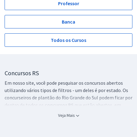
Professor
Banca
Todos os Cursos
Concursos RS
Em nosso site, você pode pesquisar os concursos abertos
utilizando vários tipos de filtros - um deles é por estado. Os
concurseiros de plantão do Rio Grande do Sul podem ficar por
dentro de todos os
concursos RS
que estão abertos, em
andamento ou até mesmo que estão previstos.
Veja Mais
É muito importante fazer esse tipo de pesquisa para estar
sempre por dentro do que está acontecendo no mundo dos