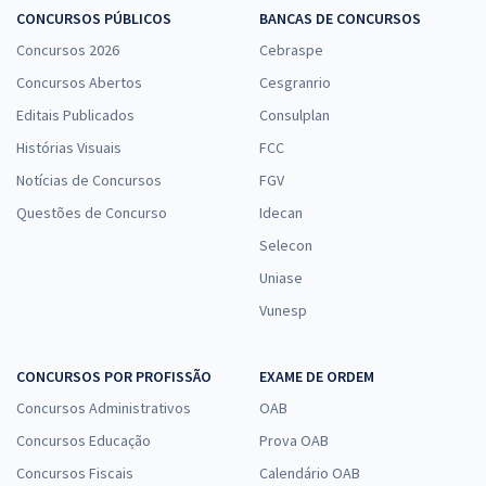
CONCURSOS PÚBLICOS
BANCAS DE CONCURSOS
maratona de estudos.
Concursos 2026
Cebraspe
Concursos Abertos
Cesgranrio
Editais Publicados
Consulplan
Histórias Visuais
FCC
Notícias de Concursos
FGV
Questões de Concurso
Idecan
Selecon
Uniase
Vunesp
CONCURSOS POR PROFISSÃO
EXAME DE ORDEM
Concursos Administrativos
OAB
Concursos Educação
Prova OAB
Concursos Fiscais
Calendário OAB