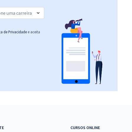
(-20%)
R$ 439,84
à vista
36,65
R$
ou 12x de
Comprar
Economize R$ 109,96
ica de Privacidade
e aceita
(-20%)
R$ 303,84
à vista
25,32
R$
ou 12x de
Comprar
Economize R$ 75,96
(-20%)
R$ 415,84
à vista
34,65
R$
ou 12x de
Comprar
Economize R$ 103,96
(-20%)
R$ 712,64
à vista
59,39
R$
ou 12x de
Comprar
TE
CURSOS ONLINE
Economize R$ 178,16