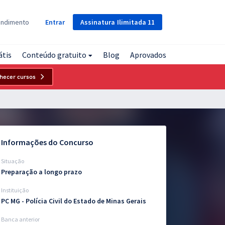
Assinatura
Ilimitada
11
endimento
Entrar
átis
Conteúdo gratuito
Blog
Aprovados
hecer cursos
Informações do Concurso
Situação
Preparação a longo prazo
Instituição
PC MG - Polícia Civil do Estado de Minas Gerais
Banca anterior