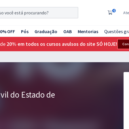
0
At
20% OFF
Pós
Graduação
OAB
Mentorias
Questões gr
 de
20% em todos os cursos avulsos do site SÓ HOJE!
Con
vil do Estado de