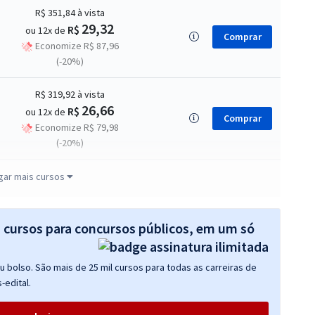
R$ 351,84
à vista
29,32
R$
ou 12x de
Comprar
Economize R$ 87,96
(-20%)
R$ 319,92
à vista
26,66
R$
ou 12x de
Comprar
Economize R$ 79,98
(-20%)
R$ 279,92
à vista
gar mais cursos
23,33
R$
ou 12x de
Comprar
Economize R$ 69,98
(-20%)
s cursos para concursos públicos, em um só
R$ 1.592,64
à vista
 bolso. São mais de 25 mil cursos para todas as carreiras de
132,72
R$
ou 12x de
Comprar
-edital.
Economize R$ 398,16
(-20%)