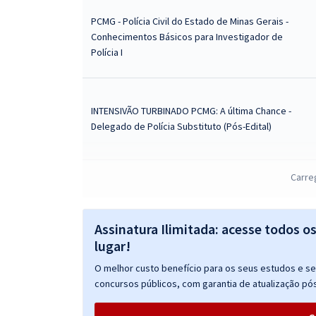
PCMG - Polícia Civil do Estado de Minas Gerais -
Conhecimentos Básicos para Investigador de
Polícia I
INTENSIVÃO TURBINADO PCMG: A última Chance -
Delegado de Polícia Substituto (Pós-Edital)
Carre
INTENSIVÃO TURBINADO PCMG: A última Chance -
Investigador de Polícia I (Pós-Edital)
Assinatura Ilimitada: acesse todos o
lugar!
GranDelta Interativo PCMG - Delegado: Missão
O melhor custo benefício para os seus estudos e seu
distintivo (Aulas Teóricas + Questões + Simulados
concursos públicos, com garantia de atualização pós
+ Salas Particulares + Aulas de Peças +
Diferenciais)