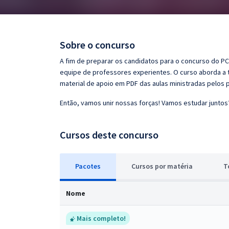
Pós
Graduação
Sobre o concurso
OAB
A fim de preparar os candidatos para o concurso do PCM
equipe de professores experientes. O curso aborda a t
Mentorias
material de apoio em PDF das aulas ministradas pelos 
Então, vamos unir nossas forças! Vamos estudar juntos
Questões grátis
Conteúdo gratuito
Cursos deste concurso
Blog
Pacotes
Cursos
p
or matéria
T
Aprovados
Nome
Atendimento
Mais completo!