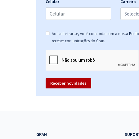
Celular
Carreira
PC MG - Polícia Civil do Estado de Minas Gerais -
Perito Criminal - Área I (Pré-edital)
Ao cadastrar-se, você concorda com a nossa
Polít
.
receber comunicações do Gran
PC MG - Polícia Civil do Estado de Minas Gerais -
Médico-Legista (Módulo Especial) (Pré-Edital)
Receber novidades
PC MG - Polícia Civil do Estado de Minas Gerais -
Perito Criminal - Área I - Com Orientações para o
TAF (Pré-Edital)
PC MG - Polícia Civil do Estado de Minas Gerais -
GRAN
SUPOR
Delegado de Polícia Substituto (Pré-Edital)