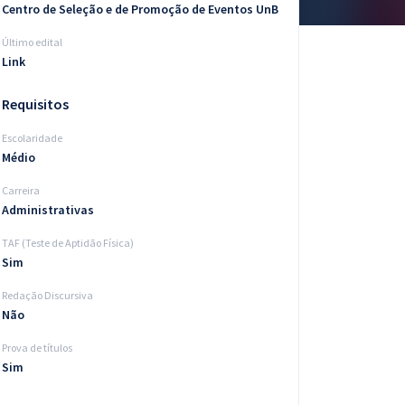
Centro de Seleção e de Promoção de Eventos UnB
Último edital
Link
Requisitos
Escolaridade
Médio
Carreira
Administrativas
TAF (Teste de Aptidão Física)
Sim
Redação Discursiva
Não
Prova de títulos
Sim