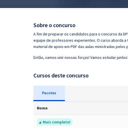
Pós
Graduação
Sobre o concurso
OAB
A fim de preparar os candidatos para o concurso da DP
equipe de professores experientes. O curso aborda a t
Mentorias
material de apoio em PDF das aulas ministradas pelos 
Então, vamos unir nossas forças! Vamos estudar juntos
Questões grátis
Conteúdo gratuito
Cursos deste concurso
Blog
Pacotes
Aprovados
Nome
Atendimento
Mais completo!