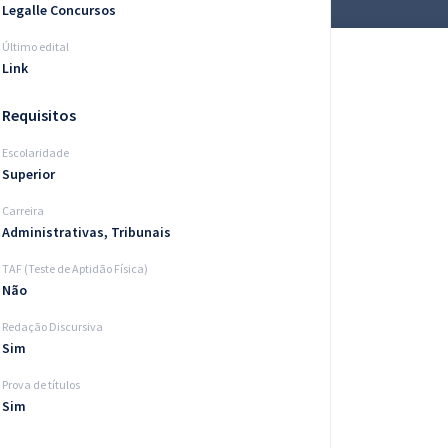
Legalle Concursos
Último edital
Link
Requisitos
Escolaridade
Superior
Carreira
Administrativas, Tribunais
TAF (Teste de Aptidão Física)
Não
Redação Discursiva
Sim
Prova de títulos
Sim