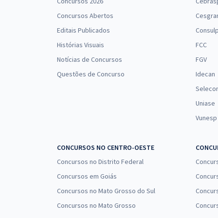
Concursos 2026
Cebras
Concursos Abertos
Cesgra
Editais Publicados
Consulp
Histórias Visuais
FCC
Notícias de Concursos
FGV
Questões de Concurso
Idecan
Seleco
Uniase
Vunesp
CONCURSOS NO CENTRO-OESTE
CONCUR
Concursos no Distrito Federal
Concur
Concursos em Goiás
Concurs
Concursos no Mato Grosso do Sul
Concurs
Concursos no Mato Grosso
Concurs