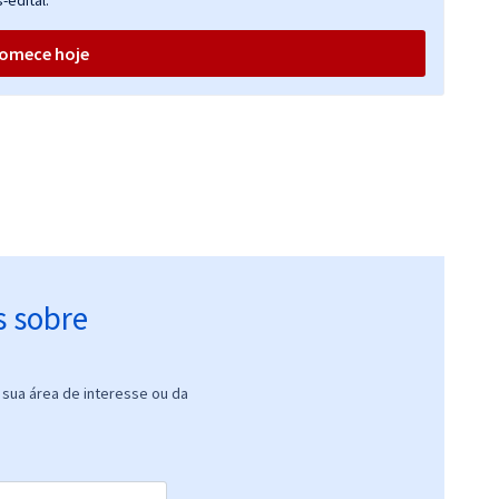
-edital.
omece hoje
s sobre
sua área de interesse ou da