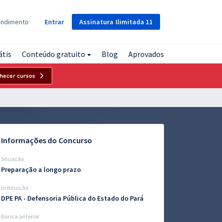
Assinatura
Ilimitada
11
endimento
Entrar
átis
Conteúdo gratuito
Blog
Aprovados
hecer cursos
Informações do Concurso
Situação
Preparação a longo prazo
Instituição
DPE PA - Defensoria Pública do Estado do Pará
Banca anterior