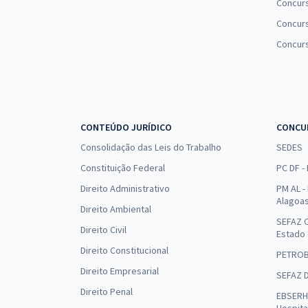
Concur
Concurs
Concur
CONTEÚDO JURÍDICO
CONCU
Consolidação das Leis do Trabalho
SEDES
Constituição Federal
PC DF -
Direito Administrativo
PM AL - 
Alagoa
Direito Ambiental
SEFAZ C
Direito Civil
Estado
Direito Constitucional
PETRO
Direito Empresarial
SEFAZ 
Direito Penal
EBSERH 