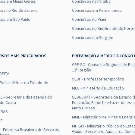
sos em Minas Gerais
Concursos na Paraíba
os no Rio de Janeiro
Concursos em Pernambuco
sos em São Paulo
Concursos no Piauí
Concursos no Rio Grande do Norte
Concursos em Sergipe
RSOS MAIS PROCURADOS
PREPARAÇÃO A MÉDIO E A LONGO
CRP SC - Conselho Regional de Psic
12ª Região
 DELTA
SEDF - Professor Temporário
Polícia Militar do Estado de
s
MEC - Ministério da Educação
E - Secretaria da Fazenda do
SEDUC/MT - Secretaria de Estado 
 do Ceará
Educação, Esporte e Lazer do est
Mato Grosso
BRAS
MME - Ministério de Minas e Energi
DF
MP GO - Ministério Público do Esta
- Empresa Brasileira de Serviços
Goiás - Secretário Auxiliar da Com