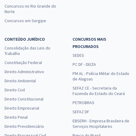
Concursos no Rio Grande do
Norte
Concursos em Sergipe
CONTEÚDO JURÍDICO
CONCURSOS MAIS
PROCURADOS
Consolidação das Leis do
Trabalho
SEDES
Constituição Federal
PC DF - DELTA
Direito Administrativo
PM AL - Polícia Militar do Estado
de Alagoas
Direito Ambiental
SEFAZ CE - Secretaria da
Direito Civil
Fazenda do Estado do Ceará
Direito Constitucional
PETROBRAS
Direito Empresarial
SEFAZ DF
Direito Penal
EBSERH - Empresa Brasileira de
Direito Previdenciário
Serviços Hospitalares
Direito Processual Civil
Banco do Brasil