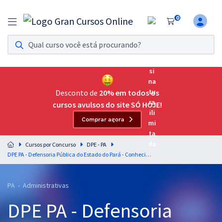
0
Assinatura Ilimitada 11
Acesso a todos os cursos. Teste grátis por 7 dias!
Assinatura OAB Até Passar
Acesso ilimitado a toda preparação para o Exame da
Desconto de
20% em todos os
Ordem, até você passar!
cursos avulsos do site SÓ HOJE!
Comprar agora
Residências Multiprofissionais
Preparação completa e intensiva para as principais
Cursos por Concurso
DPE - PA
residências em saúde do Brasil
DPE PA - Defensoria Pública do Estado do Pará - Conhecimentos Específicos para Técnico em Gestão Pública: Administração
Concursos
PA - Administrativas
Assinatura Ilimitada
DPE PA - Defensoria
Cursos 20% OFF