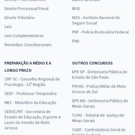
Direito Processual Penal
IBGE
Direito Tributário
INSS - Instituto Nacional do
Seguro Social
Leis
PRF - Polícia Rodoviária Federal
Leis Complementares
PND
Remédios Constitucionais
PREPARAÇÃO A MÉDIO E A
OUTROS CONCURSOS
LONGO PRAZO
DPE SP - Defensoria Pública do
Estado de São Paulo
CRP SC - Conselho Regional de
Psicologia - 12ª Região
PM MS - Polícia Militar de Mato
Grosso do Sul
SEDF - Professor Temporário
DPE MG - Defensoria Pública de
MEC - Ministério da Educação
Minas Gerais
SEDUC/MT - Secretaria de
TJ MG - Tribunal de Justiça de
Estado de Educação, Esporte e
Minas Gerais
Lazer do estado de Mato
Grosso
CGDF - Controladoria Geral do
Distrito Federal