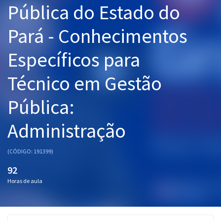
Pública do Estado do
Pós
Pará - Conhecimentos
Graduação
Específicos para
OAB
Técnico em Gestão
Mentorias
Pública:
Questões grátis
Conteúdo gratuito
Administração
Blog
(CÓDIGO: 191399)
Aprovados
92
Horas de aula
Atendimento