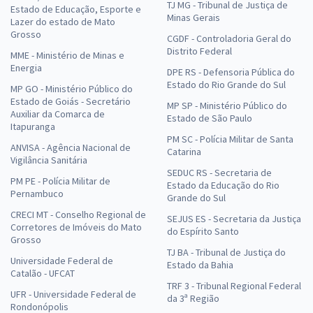
TJ MG - Tribunal de Justiça de
Estado de Educação, Esporte e
Minas Gerais
Lazer do estado de Mato
Grosso
CGDF - Controladoria Geral do
Distrito Federal
MME - Ministério de Minas e
Energia
DPE RS - Defensoria Pública do
Estado do Rio Grande do Sul
MP GO - Ministério Público do
Estado de Goiás - Secretário
MP SP - Ministério Público do
Auxiliar da Comarca de
Estado de São Paulo
Itapuranga
PM SC - Polícia Militar de Santa
ANVISA - Agência Nacional de
Catarina
Vigilância Sanitária
SEDUC RS - Secretaria de
PM PE - Polícia Militar de
Estado da Educação do Rio
Pernambuco
Grande do Sul
CRECI MT - Conselho Regional de
SEJUS ES - Secretaria da Justiça
Corretores de Imóveis do Mato
do Espírito Santo
Grosso
TJ BA - Tribunal de Justiça do
Universidade Federal de
Estado da Bahia
Catalão - UFCAT
TRF 3 - Tribunal Regional Federal
UFR - Universidade Federal de
da 3ª Região
Rondonópolis