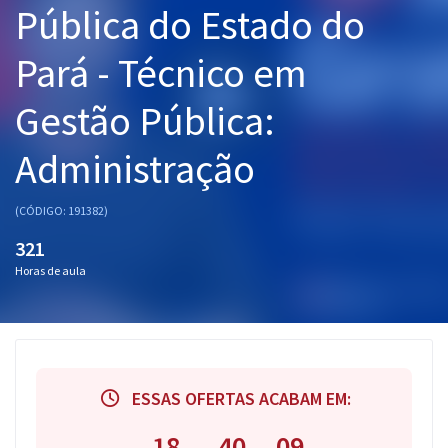
Pública do Estado do
Pós
Pará - Técnico em
Graduação
Gestão Pública:
OAB
Administração
Mentorias
Questões grátis
(CÓDIGO: 191382)
321
Conteúdo gratuito
Horas de aula
Blog
Aprovados
Atendimento
ESSAS OFERTAS ACABAM EM:
18
40
08