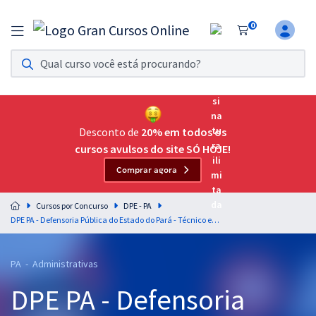
0
Assinatura Ilimitada 11
Acesso a todos os cursos. Teste grátis por 7 dias!
Assinatura OAB Até Passar
Acesso ilimitado a toda preparação para o Exame da
Desconto de
20% em todos os
Ordem, até você passar!
cursos avulsos do site SÓ HOJE!
Comprar agora
Residências Multiprofissionais
Preparação completa e intensiva para as principais
Cursos por Concurso
DPE - PA
residências em saúde do Brasil
DPE PA - Defensoria Pública do Estado do Pará - Técnico em Gestão Pública: Administração
Concursos
PA - Administrativas
Assinatura Ilimitada
DPE PA - Defensoria
Cursos 20% OFF