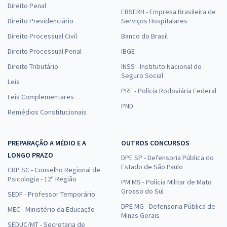
Direito Penal
EBSERH - Empresa Brasileira de
Direito Previdenciário
Serviços Hospitalares
Direito Processual Civil
Banco do Brasil
Direito Processual Penal
IBGE
Direito Tributário
INSS - Instituto Nacional do
Seguro Social
Leis
PRF - Polícia Rodoviária Federal
Leis Complementares
PND
Remédios Constitucionais
PREPARAÇÃO A MÉDIO E A
OUTROS CONCURSOS
LONGO PRAZO
DPE SP - Defensoria Pública do
Estado de São Paulo
CRP SC - Conselho Regional de
Psicologia - 12ª Região
PM MS - Polícia Militar de Mato
Grosso do Sul
SEDF - Professor Temporário
DPE MG - Defensoria Pública de
MEC - Ministério da Educação
Minas Gerais
SEDUC/MT - Secretaria de