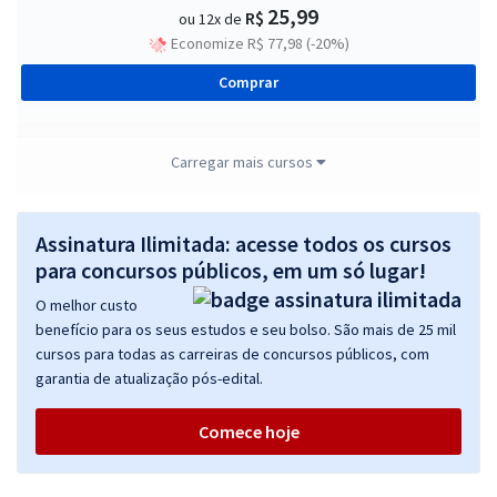
25,99
R$
ou 12x de
Economize R$ 77,98 (-20%)
Comprar
Carregar mais cursos
STJ - Superior Tribunal de Justiça - Cargo 2: Analista Judiciário - Área:
Administrativa - Especialidade: Inspetor da Polícia Judicial
Assinatura Ilimitada: acesse todos os cursos
R$ 423,92
à vista
35,33
para concursos públicos, em um só lugar!
R$
ou 12x de
Economize R$ 105,98 (-20%)
O melhor custo
benefício para os seus estudos e seu bolso. São mais de 25 mil
Comprar
cursos para todas as carreiras de concursos públicos, com
garantia de atualização pós-edital.
Comece hoje
STJ - Superior Tribunal de Justiça - Cargo 2: Analista Judiciário - Área:
Administrativa - Especialidade: Inspetor da Polícia Judicial (Com
Orientações para o TAF)