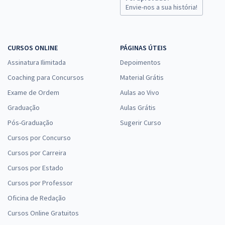
Envie-nos a sua história!
STJ - Superior Tribunal de Justiça - Conhecimentos Específicos para
CURSOS ONLINE
PÁGINAS ÚTEIS
o Cargo 7: Analista Judiciário - Área: Apoio Especializado -
Especialidade: Contadoria
Assinatura Ilimitada
Depoimentos
R$ 239,99
à vista
Coaching para Concursos
Material Grátis
20,00
R$
ou 12x de
Exame de Ordem
Aulas ao Vivo
Economize R$ 60,00 (-20%)
Graduação
Aulas Grátis
Comprar
Pós-Graduação
Sugerir Curso
Cursos por Concurso
Cursos por Carreira
STJ - Superior Tribunal de Justiça - Conhecimentos Específicos para
Cursos por Estado
o Cargo 1: Analista Judiciário - Área: Administrativa
Cursos por Professor
R$ 247,99
à vista
Oficina de Redação
20,67
R$
ou 12x de
Economize R$ 62,00 (-20%)
Cursos Online Gratuitos