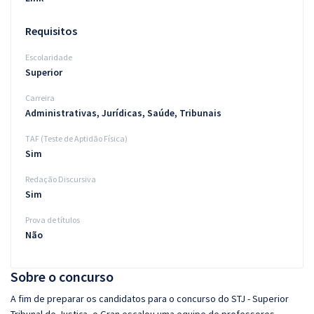
Requisitos
Escolaridade
Superior
Carreira
Administrativas, Jurídicas, Saúde, Tribunais
TAF (Teste de Aptidão Física)
Sim
Redação Discursiva
Sim
Prova de títulos
Não
Sobre o concurso
A fim de preparar os candidatos para o concurso do STJ - Superior