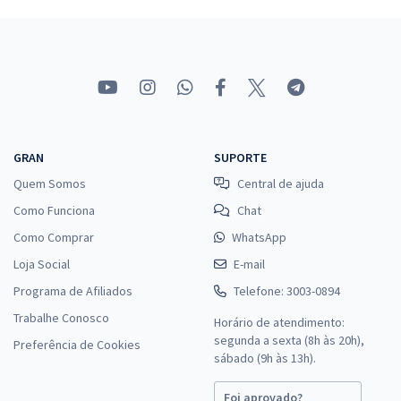
STJ - Superior Tribunal de Justiça - Conhecimentos específicos para
o cargo 2: Analista Judiciário - Área: Administrativa - Especialidade:
Inspetor da Polícia Judicial
R$ 287,92
à vista
23,99
R$
ou 12x de
Economize R$ 71,98 (-20%)
GRAN
SUPORTE
Comprar
Quem Somos
Central de ajuda
Como Funciona
Chat
Como Comprar
WhatsApp
STJ - Superior Tribunal de Justiça - Conhecimentos Específicos para
Loja Social
o Cargo 10: Analista Judiciário - Área: Apoio Especializado -
E-mail
Especialidade: Engenharia Elétrica
Programa de Afiliados
Telefone: 3003-0894
R$ 239,99
à vista
Trabalhe Conosco
Horário de atendimento:
20,00
R$
ou 12x de
segunda a sexta (8h às 20h),
Preferência de Cookies
Economize R$ 60,00 (-20%)
sábado (9h às 13h).
Comprar
Foi aprovado?