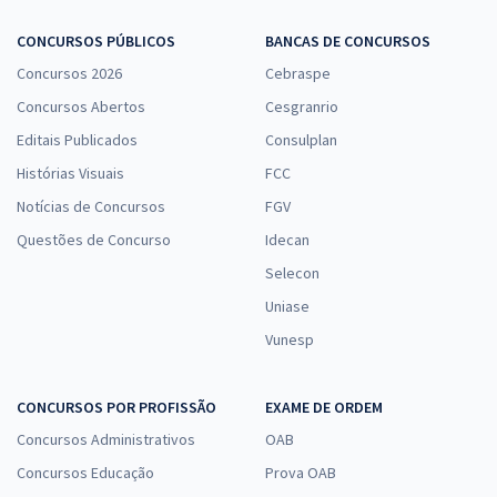
Comprar
CONCURSOS PÚBLICOS
BANCAS DE CONCURSOS
Concursos 2026
Cebraspe
Concursos Abertos
Cesgranrio
STJ - Superior Tribunal de Justiça - Cargo 19: Analista Judiciário -
Área: Judiciária
Editais Publicados
Consulplan
R$ 632,64
à vista
Histórias Visuais
FCC
52,72
R$
ou 12x de
Notícias de Concursos
FGV
Economize R$ 158,16 (-20%)
Questões de Concurso
Idecan
Comprar
Selecon
Uniase
Vunesp
CONCURSOS POR PROFISSÃO
EXAME DE ORDEM
Concursos Administrativos
OAB
Concursos Educação
Prova OAB