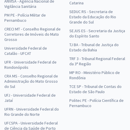
ANVISA - Agência Nacional de
Catarina
Vigilância Sanitária
SEDUC RS - Secretaria de
PM PE - Polícia Militar de
Estado da Educação do Rio
Pernambuco
Grande do Sul
CRECI MT - Conselho Regional de
SEJUS ES - Secretaria da Justiça
Corretores de Imóveis do Mato
do Espírito Santo
Grosso
TJ BA - Tribunal de Justiça do
Universidade Federal de
Estado da Bahia
Catalão - UFCAT
TRF 3 - Tribunal Regional Federal
UFR - Universidade Federal de
da 3ª Região
Rondonópolis
MP RO - Ministério Público de
CRA MS - Conselho Regional de
Rondônia
Administração do Mato Grosso
do Sul
TCE SP - Tribunal de Contas do
Estado de São Paulo
UFJ - Universidade Federal de
Jataí
Politec PE - Polícia Científica de
Pernambuco
UFRN - Universidade Federal do
Rio Grande do Norte
UFCSPA - Universidade Federal
de Ciência da Saúde de Porto