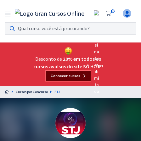
0
Assinatura Ilimitada 11
Acesso a todos os cursos. Teste grátis por 7 dias!
Assinatura OAB Até Passar
Acesso ilimitado a toda preparação para o Exame da
Desconto de
20% em todos os
Ordem, até você passar!
cursos avulsos do site SÓ HOJE!
Conhecer cursos
Residências Multiprofissionais
Preparação completa e intensiva para as principais
Cursos por Concurso
STJ
residências em saúde do Brasil
Concursos
Assinatura Ilimitada
Cursos 20% OFF