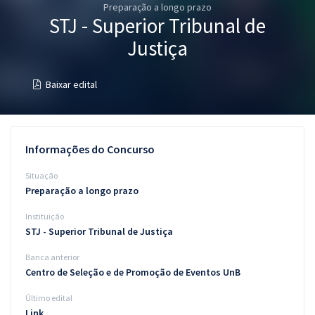
Preparação a longo prazo
Pós
STJ - Superior Tribunal de
Graduação
Justiça
OAB
Baixar edital
Mentorias
Questões grátis
Informações do Concurso
Conteúdo gratuito
Situação
Preparação a longo prazo
Blog
Instituição
Aprovados
STJ - Superior Tribunal de Justiça
Banca anterior
Atendimento
Centro de Seleção e de Promoção de Eventos UnB
Último edital
Link