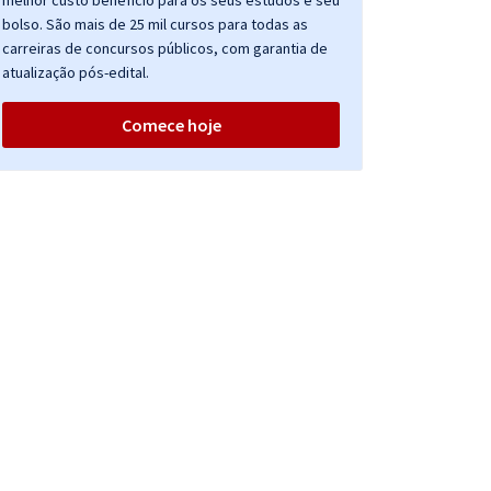
melhor custo benefício para os seus estudos e seu
bolso. São mais de 25 mil cursos para todas as
carreiras de concursos públicos, com garantia de
atualização pós-edital.
Comece hoje