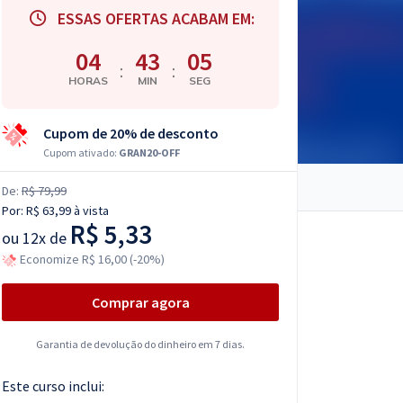
ESSAS OFERTAS ACABAM EM:
04
43
04
:
:
HORAS
MIN
SEG
Cupom de 20% de desconto
Cupom ativado:
GRAN20-OFF
De:
R$ 79,99
Por:
R$ 63,99
à vista
R$ 5,33
ou
12x de
Economize R$ 16,00 (-20%)
Comprar agora
Garantia de devolução do dinheiro em 7 dias.
Este curso inclui: