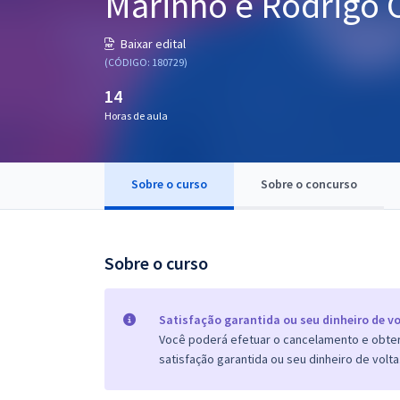
Marinho e Rodrigo 
Pós
Baixar edital
Graduação
(CÓDIGO: 180729)
14
OAB
Horas de aula
Mentorias
Sobre o curso
Sobre o concurso
Questões grátis
Conteúdo gratuito
Blog
Sobre o curso
Aprovados
Satisfação garantida ou seu dinheiro de vo
Você poderá efetuar o cancelamento e obter 
Atendimento
satisfação garantida ou seu dinheiro de volta