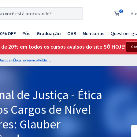
0
At
20% OFF
Pós
Graduação
OAB
Mentorias
Questões gr
 de
20% em todos os cursos avulsos do site SÓ HOJE!
Co
STJ - Superior Tribunal de Justiça - Ética no Serviço Público os Cargos de Nível Superior - Professores: Glauber Marinho e Rodrigo Cardoso
nal de Justiça - Ética
os Cargos de Nível
res: Glauber