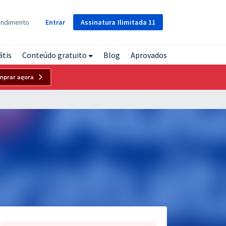
Assinatura
Ilimitada
11
endimento
Entrar
átis
Conteúdo gratuito
Blog
Aprovados
mprar agora