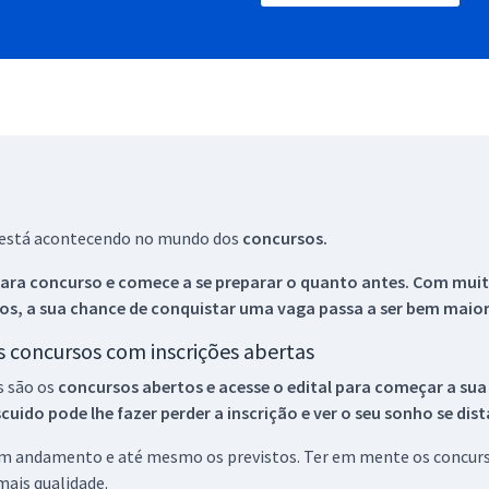
ue está acontecendo no mundo dos
concursos.
ara concurso e comece a se preparar o quanto antes. Com muita
os, a sua chance de conquistar uma vaga passa a ser bem maior
os concursos com inscrições abertas
s são os
concursos abertos e acesse o edital para começar a sua
ido pode lhe fazer perder a inscrição e ver o seu sonho se dis
 em andamento e até mesmo os previstos. Ter em mente os concurso
ais qualidade.