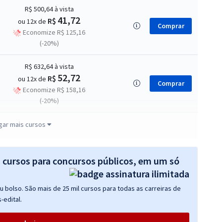
R$ 500,64
à vista
41,72
R$
ou 12x de
Comprar
Economize R$ 125,16
(-20%)
R$ 632,64
à vista
52,72
R$
ou 12x de
Comprar
Economize R$ 158,16
(-20%)
R$ 632,64
à vista
gar mais cursos
52,72
R$
ou 12x de
Comprar
Economize R$ 158,16
(-20%)
s cursos para concursos públicos, em um só
R$ 632,64
à vista
 bolso. São mais de 25 mil cursos para todas as carreiras de
52,72
R$
ou 12x de
Comprar
-edital.
Economize R$ 158,16
(-20%)