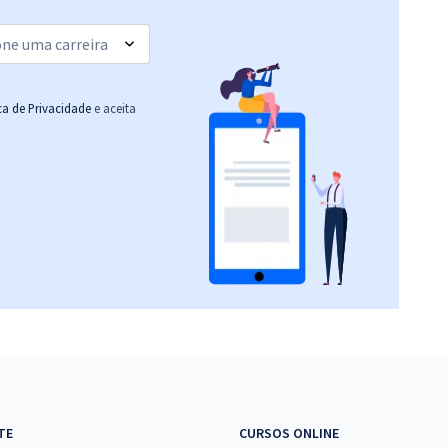
(-20%)
R$ 319,92
à vista
26,66
R$
ou 12x de
Comprar
Economize R$ 79,98
ica de Privacidade
e aceita
(-20%)
TE
CURSOS ONLINE