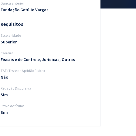
Banca anterior
Fundação Getúlio Vargas
Requisitos
Escolaridade
Superior
Carreira
Fiscais e de Controle, Jurídicas, Outras
TAF (Teste de Aptidão Física)
Não
Redação Discursiva
Sim
Prova de títulos
Sim