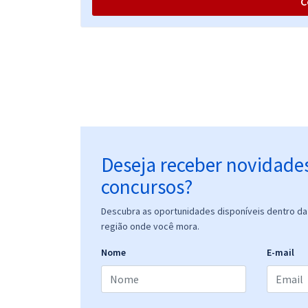
C
TCE PE - Tribunal de Contas do Estado de
Pernambuco - Conhecimentos Específicos Para o
Cargo de Analista de Gestão – Área: Administração
(Pós-Edital)
TCE PE - Tribunal de Contas do Estado de
Pernambuco - Conhecimentos Específicos Para o
Cargo de Auditor de Controle Externo - Área:
Análise de Contas Públicas (Pós-Edital)
Deseja receber novidade
concursos?
TCE PE - Tribunal de Contas do Estado de
Pernambuco - Conhecimentos Básicos Para do
Descubra as oportunidades disponíveis dentro da 
Cargo de Analista de Gestão – Área: Administração
região onde você mora.
(Pós-Edital)
Nome
E-mail
TCE PE - Tribunal de Contas do Estado de
Pernambuco - Conhecimentos Específicos Para o
Cargo de Analista de Controle Externo - Área na