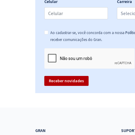
Análise de Contas Públicas (Pós-Edital)
Celular
Carreira
TCE PE - Tribunal de Contas do Estado de
Pernambuco - Conhecimentos Básicos Para o
Cargo de Auditor de Controle Externo - Área:
Ao cadastrar-se, você concorda com a nossa
Polít
Análise de Contas Públicas (Pós-Edital)
.
receber comunicações do Gran
Receber novidades
GRAN
SUPOR