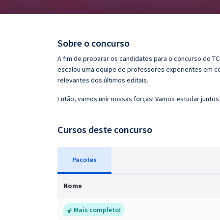
Pós
Graduação
Sobre o concurso
OAB
A fim de preparar os candidatos para o concurso do TC
escalou uma equipe de professores experientes em con
Mentorias
relevantes dos últimos editais.
Então, vamos unir nossas forças! Vamos estudar juntos
Questões grátis
Conteúdo gratuito
Cursos deste concurso
Blog
Pacotes
Aprovados
Nome
Atendimento
Mais completo!