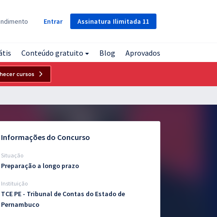
Assinatura
Ilimitada
11
endimento
Entrar
átis
Conteúdo gratuito
Blog
Aprovados
hecer cursos
Informações do Concurso
Situação
Preparação a longo prazo
Instituição
TCE PE - Tribunal de Contas do Estado de
Pernambuco