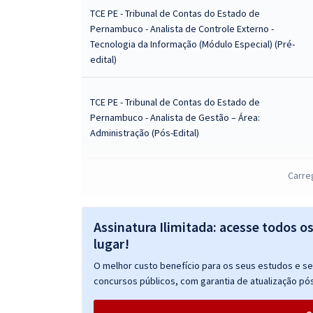
TCE PE - Tribunal de Contas do Estado de
Pernambuco - Analista de Controle Externo -
Tecnologia da Informação (Módulo Especial) (Pré-
edital)
TCE PE - Tribunal de Contas do Estado de
Pernambuco - Analista de Gestão – Área:
Administração (Pós-Edital)
Carre
TCE PE - Tribunal de Contas do Estado de
Pernambuco - Analista de Controle Externo - Área
na Análise de Contas Públicas (Pós-Edital)
Assinatura Ilimitada: acesse todos o
lugar!
TCE PE - Tribunal de Contas do Estado de
O melhor custo benefício para os seus estudos e seu
Pernambuco - Auditor de Controle Externo - Área:
concursos públicos, com garantia de atualização pós
Análise de Contas Públicas (Pós-Edital)