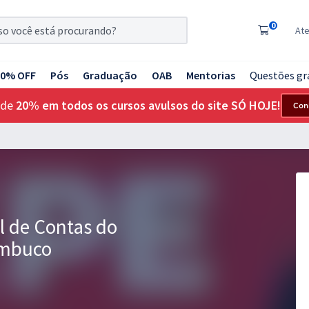
0
At
20% OFF
Pós
Graduação
OAB
Mentorias
Questões gr
 de
20% em todos os cursos avulsos do site SÓ HOJE!
Con
l de Contas do
ambuco