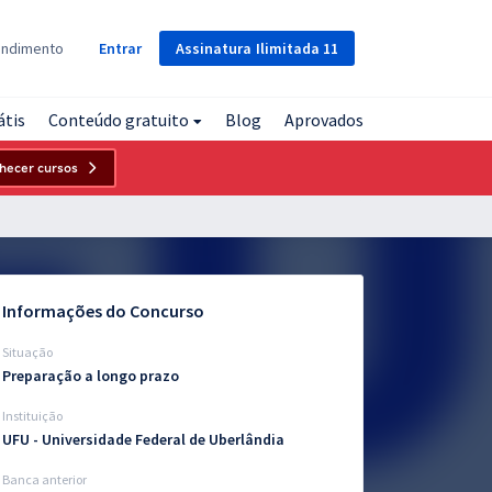
Assinatura
Ilimitada
11
endimento
Entrar
átis
Conteúdo gratuito
Blog
Aprovados
hecer cursos
Informações do Concurso
Situação
Preparação a longo prazo
Instituição
UFU - Universidade Federal de Uberlândia
Banca anterior