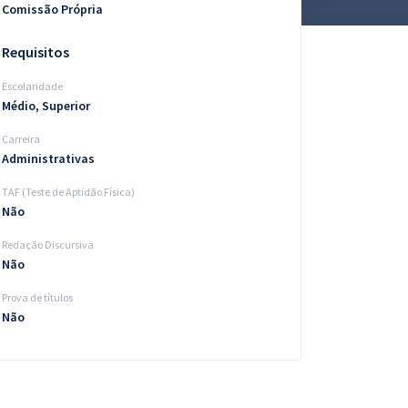
Comissão Própria
Requisitos
Escolaridade
Médio, Superior
Carreira
Administrativas
TAF (Teste de Aptidão Física)
Não
Redação Discursiva
Não
Prova de títulos
Não