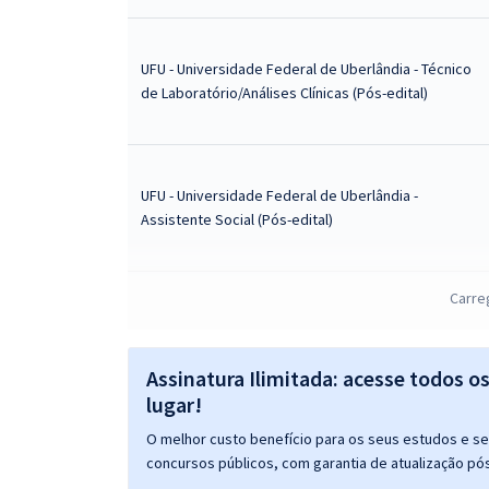
UFU - Universidade Federal de Uberlândia - Técnico
de Laboratório/Análises Clínicas (Pós-edital)
UFU - Universidade Federal de Uberlândia -
Assistente Social (Pós-edital)
Carre
UFU - Universidade Federal de Uberlândia -
Administrador
Assinatura Ilimitada: acesse todos o
lugar!
O melhor custo benefício para os seus estudos e seu
UFU - Universidade Federal de Uberlândia -
concursos públicos, com garantia de atualização pós
Enfermeiro