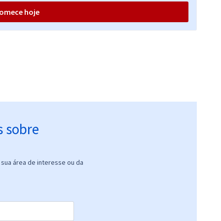
(-20%)
omece hoje
R$ 399,92
à vista
33,33
R$
ou 12x de
Comprar
Economize R$ 99,98
(-20%)
R$ 319,84
à vista
26,65
R$
ou 12x de
Comprar
Economize R$ 79,96
(-20%)
s sobre
sua área de interesse ou da