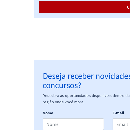
C
UFU - Universidade Federal de Uberlândia/MG -
Analista de Tecnologia da Informação/Área I -
Desenvolvimento De Sites, Aplicações e Sistemas
(Pré-edital)
UFU - Universidade Federal de Uberlândia/MG -
Conhecimentos Específicos para Analista de
Tecnologia da Informação/Área I - Desenvolvimento
De Sites, Aplicações e Sistemas (Pré-edital)
Deseja receber novidade
concursos?
Descubra as oportunidades disponíveis dentro da 
região onde você mora.
Nome
E-mail