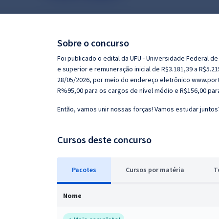
Pós
Graduação
Sobre o concurso
OAB
Foi publicado o edital da UFU - Universidade Federal d
e superior e remuneração inicial de R$3.181,39 a R$5.2
Mentorias
28/05/2026, por meio do endereço eletrônico www.port
R%95,00 para os cargos de nível médio e R$156,00 para 
Questões grátis
Então, vamos unir nossas forças! Vamos estudar juntos
Conteúdo gratuito
Cursos deste concurso
Blog
Aprovados
Pacotes
Cursos
p
or matéria
T
Atendimento
Nome