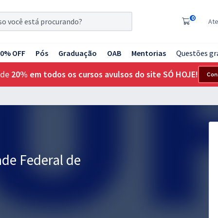
0
At
20% OFF
Pós
Graduação
OAB
Mentorias
Questões gr
 de
20% em todos os cursos avulsos do site SÓ HOJE!
Con
ade Federal de