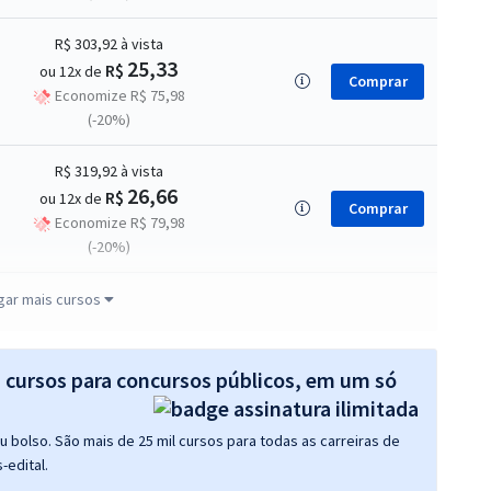
R$ 303,92
à vista
25,33
R$
ou 12x de
Comprar
Economize R$ 75,98
(-20%)
R$ 319,92
à vista
26,66
R$
ou 12x de
Comprar
Economize R$ 79,98
(-20%)
R$ 295,84
à vista
gar mais cursos
24,65
R$
ou 12x de
Comprar
Economize R$ 73,96
(-20%)
s cursos para concursos públicos, em um só
R$ 399,92
à vista
 bolso. São mais de 25 mil cursos para todas as carreiras de
33,33
R$
ou 12x de
Comprar
-edital.
Economize R$ 99,98