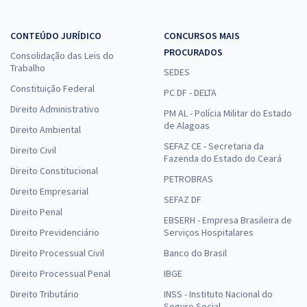
CONTEÚDO JURÍDICO
CONCURSOS MAIS
PROCURADOS
Consolidação das Leis do
Trabalho
SEDES
Constituição Federal
PC DF - DELTA
Direito Administrativo
PM AL - Polícia Militar do Estado
de Alagoas
Direito Ambiental
SEFAZ CE - Secretaria da
Direito Civil
Fazenda do Estado do Ceará
Direito Constitucional
PETROBRAS
Direito Empresarial
SEFAZ DF
Direito Penal
EBSERH - Empresa Brasileira de
Direito Previdenciário
Serviços Hospitalares
Direito Processual Civil
Banco do Brasil
Direito Processual Penal
IBGE
Direito Tributário
INSS - Instituto Nacional do
Seguro Social