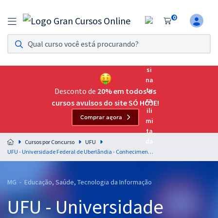
0
Assinatura Ilimitada 11
Acesso a todos os cursos. Teste grátis por 7 dias!
Assinatura OAB Até Passar
Acesso ilimitado a toda preparação para o Exame da
Desconto de
20% em todos os
Ordem, até você passar!
cursos avulsos do site SÓ HOJE!
Comprar agora
Residências Multiprofissionais
Preparação completa e intensiva para as principais
Cursos por Concurso
UFU
residências em saúde do Brasil
UFU - Universidade Federal de Uberlândia - Conhecimentos Específicos para Assistente em Administração
Concursos
MG - Educação, Saúde, Tecnologia da Informação
Assinatura Ilimitada
UFU - Universidade
Cursos 20% OFF