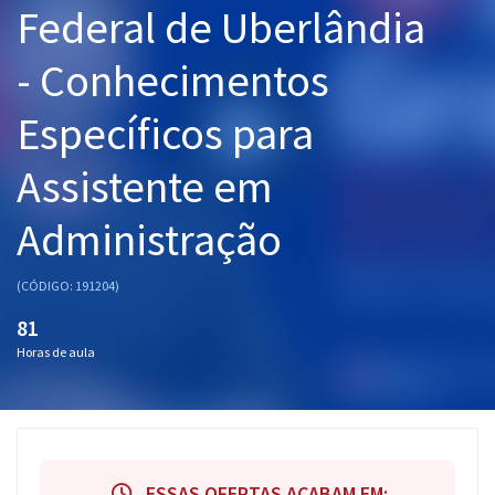
Federal de Uberlândia
Pós
- Conhecimentos
Graduação
Específicos para
OAB
Assistente em
Mentorias
Administração
Questões grátis
Conteúdo gratuito
(CÓDIGO: 191204)
Blog
81
Horas de aula
Aprovados
Atendimento
ESSAS OFERTAS ACABAM EM: