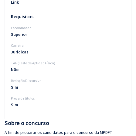
Link
Requisitos
Escolaridade
Superior
Carreira
Jurídicas
TAF (Teste de Aptidão Física)
Não
Redação Discursiva
Sim
Prova de títulos
Sim
Sobre o concurso
A fim de preparar os candidatos para o concurso da MPDFT -