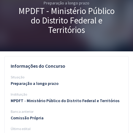
Preparação a longo prazo
Pós
MPDFT - Ministério Público
Graduação
do Distrito Federal e
Territórios
OAB
Mentorias
Questões grátis
Informações do Concurso
Conteúdo gratuito
Situação
Preparação a longo prazo
Blog
Instituição
Aprovados
MPDFT - Ministério Público do Distrito Federal e Territórios
Banca anterior
Atendimento
Comissão Própria
Último edital