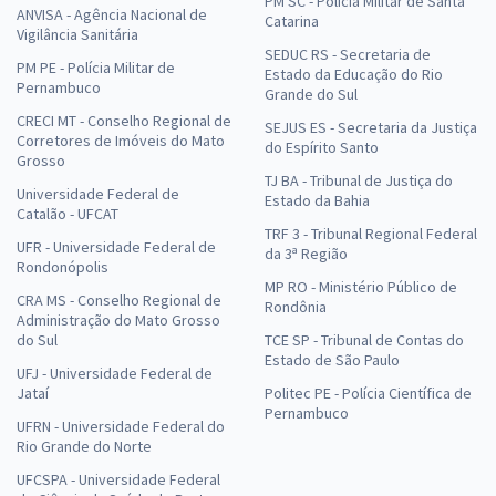
PM SC - Polícia Militar de Santa
ANVISA - Agência Nacional de
Catarina
Vigilância Sanitária
SEDUC RS - Secretaria de
PM PE - Polícia Militar de
Estado da Educação do Rio
Pernambuco
Grande do Sul
CRECI MT - Conselho Regional de
SEJUS ES - Secretaria da Justiça
Corretores de Imóveis do Mato
do Espírito Santo
Grosso
TJ BA - Tribunal de Justiça do
Universidade Federal de
Estado da Bahia
Catalão - UFCAT
TRF 3 - Tribunal Regional Federal
UFR - Universidade Federal de
da 3ª Região
Rondonópolis
MP RO - Ministério Público de
CRA MS - Conselho Regional de
Rondônia
Administração do Mato Grosso
do Sul
TCE SP - Tribunal de Contas do
Estado de São Paulo
UFJ - Universidade Federal de
Jataí
Politec PE - Polícia Científica de
Pernambuco
UFRN - Universidade Federal do
Rio Grande do Norte
UFCSPA - Universidade Federal