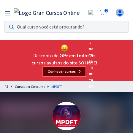
0
Assinatura Ilimitada 11
Acesso a todos os cursos. Teste grátis por 7 dias!
Assinatura OAB Até Passar
Acesso ilimitado a toda preparação para o Exame da
Desconto de
20% em todos os
Ordem, até você passar!
cursos avulsos do site SÓ HOJE!
Conhecer cursos
Residências Multiprofissionais
Preparação completa e intensiva para as principais
Cursos por Concurso
MPDFT
residências em saúde do Brasil
Concursos
Assinatura Ilimitada
Cursos 20% OFF