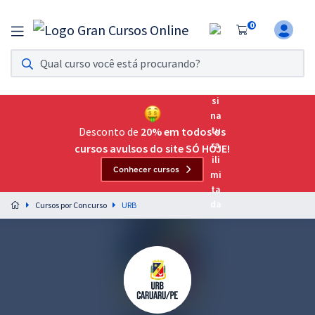
0
Assinatura Ilimitada 11
Acesso a todos os cursos. Teste grátis por 7 dias!
Assinatura OAB Até Passar
Acesso ilimitado a toda preparação para o Exame da
Desconto de
20% em todos os
Ordem, até você passar!
cursos avulsos do site SÓ HOJE!
Conhecer cursos
Residências Multiprofissionais
Preparação completa e intensiva para as principais
Cursos por Concurso
URB
residências em saúde do Brasil
Concursos
Assinatura Ilimitada
Cursos 20% OFF