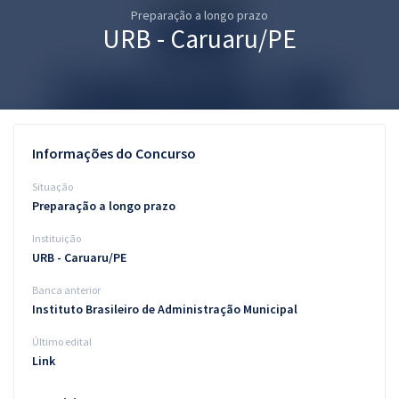
Preparação a longo prazo
Pós
URB - Caruaru/PE
Graduação
OAB
Mentorias
Informações do Concurso
Questões grátis
Situação
Preparação a longo prazo
Conteúdo gratuito
Instituição
Blog
URB - Caruaru/PE
Aprovados
Banca anterior
Instituto Brasileiro de Administração Municipal
Atendimento
Último edital
Link