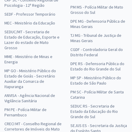
CRP SC - Conselho Regional de
Psicologia - 12ª Região
PM MS - Polícia Militar de Mato
Grosso do Sul
SEDF - Professor Temporário
DPE MG - Defensoria Pública de
MEC - Ministério da Educação
Minas Gerais
SEDUC/MT - Secretaria de
TJ MG - Tribunal de Justiça de
Estado de Educação, Esporte e
Minas Gerais
Lazer do estado de Mato
Grosso
CGDF - Controladoria Geral do
Distrito Federal
MME - Ministério de Minas e
Energia
DPE RS - Defensoria Pública do
Estado do Rio Grande do Sul
MP GO - Ministério Público do
Estado de Goiás - Secretário
MP SP - Ministério Público do
Auxiliar da Comarca de
Estado de São Paulo
Itapuranga
PM SC - Polícia Militar de Santa
ANVISA - Agência Nacional de
Catarina
Vigilância Sanitária
SEDUC RS - Secretaria de
PM PE - Polícia Militar de
Estado da Educação do Rio
Pernambuco
Grande do Sul
CRECI MT - Conselho Regional de
SEJUS ES - Secretaria da Justiça
Corretores de Imóveis do Mato
do Espírito Santo