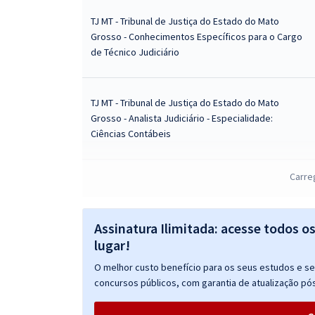
TJ MT - Tribunal de Justiça do Estado do Mato
Grosso - Conhecimentos Específicos para o Cargo
de Técnico Judiciário
TJ MT - Tribunal de Justiça do Estado do Mato
Grosso - Analista Judiciário - Especialidade:
Ciências Contábeis
Carre
TJ MT - Tribunal de Justiça do Estado do Mato
Grosso - Conhecimentos Específicos para Analista
Judiciário - Especialidade: Ciências Contábeis
Assinatura Ilimitada: acesse todos o
lugar!
TJ MT - Tribunal de Justiça do Estado do Mato
O melhor custo benefício para os seus estudos e seu
Grosso - Conhecimentos Específicos para Analista
concursos públicos, com garantia de atualização pós
Judiciário - Especialidade: Economia