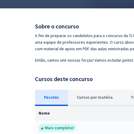
Pós
Graduação
Sobre o concurso
OAB
A fim de preparar os candidatos para o concurso da TJ 
uma equipe de professores experientes. O curso aborda
Mentorias
com material de apoio em PDF das aulas ministradas p
Então, vamos unir nossas forças! Vamos estudar juntos
Questões grátis
Conteúdo gratuito
Cursos deste concurso
Blog
Pacotes
Cursos
p
or matéria
T
Aprovados
Nome
Atendimento
Mais completo!