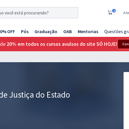
0
At
20% OFF
Pós
Graduação
OAB
Mentorias
Questões gr
 de
20% em todos os cursos avulsos do site SÓ HOJE!
Con
 de Justiça do Estado