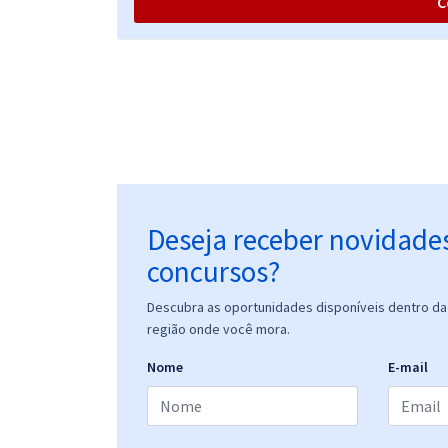
C
TJ MT - Tribunal de Justiça do Estado do Mato
Grosso - Analista Judiciário - Especialidade:
Economia
Deseja receber novidade
concursos?
Descubra as oportunidades disponíveis dentro da 
região onde você mora.
Nome
E-mail