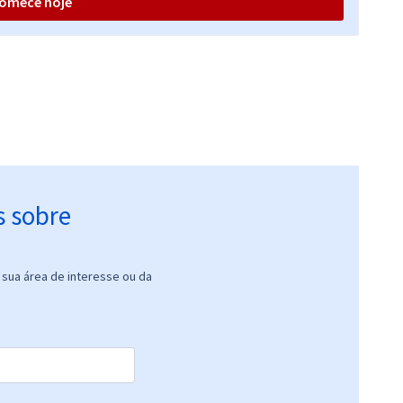
omece hoje
R$ 471,20
à vista
39,27
R$
ou 12x de
Comprar
Economize R$ 117,80
(-20%)
s sobre
sua área de interesse ou da