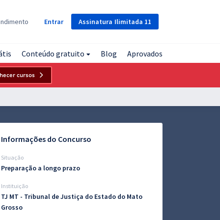
Assinatura
Ilimitada
11
endimento
Entrar
átis
Conteúdo gratuito
Blog
Aprovados
hecer cursos
Informações do Concurso
Situação
Preparação a longo prazo
Instituição
TJ MT - Tribunal de Justiça do Estado do Mato
Grosso