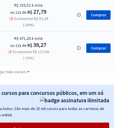
R$ 333,52
à vista
27,79
R$
ou 12x de
Comprar
Economize R$ 83,38
(-20%)
R$ 471,20
à vista
39,27
R$
ou 12x de
Comprar
Economize R$ 117,80
(-20%)
R$ 311,92
à vista
gar mais cursos
25,99
R$
ou 12x de
Comprar
Economize R$ 77,98
(-20%)
s cursos para concursos públicos, em um só
R$ 375,92
à vista
 bolso. São mais de 25 mil cursos para todas as carreiras de
31,33
R$
ou 12x de
Comprar
-edital.
Economize R$ 93,98
(-20%)