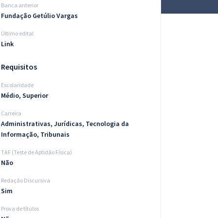
Banca anterior
Fundação Getúlio Vargas
Último edital
Link
Requisitos
Escolaridade
Médio, Superior
Carreira
Administrativas, Jurídicas, Tecnologia da
Informação, Tribunais
TAF (Teste de Aptidão Física)
Não
Redação Discursiva
Sim
Prova de títulos