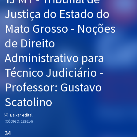
Pós
Justiça do Estado do
Graduação
Mato Grosso - Noções
OAB
de Direito
Mentorias
Administrativo para
Questões grátis
Técnico Judiciário -
Conteúdo gratuito
Professor: Gustavo
Blog
Scatolino
Aprovados
Baixar edital
Atendimento
(CÓDIGO: 182614)
34