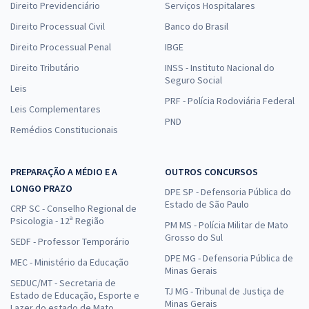
Direito Previdenciário
Serviços Hospitalares
Direito Processual Civil
Banco do Brasil
Direito Processual Penal
IBGE
Direito Tributário
INSS - Instituto Nacional do
Seguro Social
Leis
PRF - Polícia Rodoviária Federal
Leis Complementares
PND
Remédios Constitucionais
PREPARAÇÃO A MÉDIO E A
OUTROS CONCURSOS
LONGO PRAZO
DPE SP - Defensoria Pública do
Estado de São Paulo
CRP SC - Conselho Regional de
Psicologia - 12ª Região
PM MS - Polícia Militar de Mato
Grosso do Sul
SEDF - Professor Temporário
DPE MG - Defensoria Pública de
MEC - Ministério da Educação
Minas Gerais
SEDUC/MT - Secretaria de
TJ MG - Tribunal de Justiça de
Estado de Educação, Esporte e
Minas Gerais
Lazer do estado de Mato