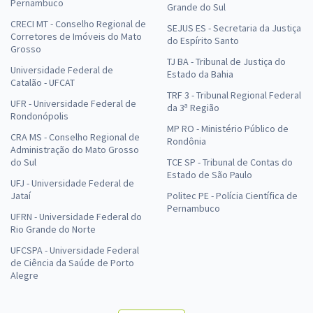
Pernambuco
Grande do Sul
CRECI MT - Conselho Regional de
SEJUS ES - Secretaria da Justiça
Corretores de Imóveis do Mato
do Espírito Santo
Grosso
TJ BA - Tribunal de Justiça do
Universidade Federal de
Estado da Bahia
Catalão - UFCAT
TRF 3 - Tribunal Regional Federal
UFR - Universidade Federal de
da 3ª Região
Rondonópolis
MP RO - Ministério Público de
CRA MS - Conselho Regional de
Rondônia
Administração do Mato Grosso
do Sul
TCE SP - Tribunal de Contas do
Estado de São Paulo
UFJ - Universidade Federal de
Jataí
Politec PE - Polícia Científica de
Pernambuco
UFRN - Universidade Federal do
Rio Grande do Norte
UFCSPA - Universidade Federal
de Ciência da Saúde de Porto
Alegre