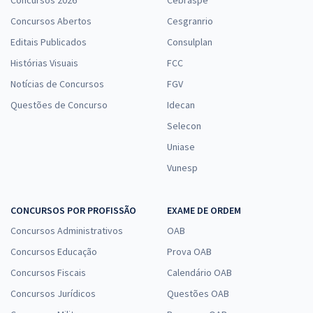
Concursos 2026
Cebraspe
Concursos Abertos
Cesgranrio
Editais Publicados
Consulplan
Histórias Visuais
FCC
Notícias de Concursos
FGV
Questões de Concurso
Idecan
Selecon
Uniase
Vunesp
CONCURSOS POR PROFISSÃO
EXAME DE ORDEM
Concursos Administrativos
OAB
Concursos Educação
Prova OAB
Concursos Fiscais
Calendário OAB
Concursos Jurídicos
Questões OAB