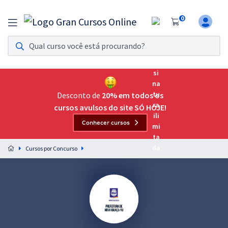
0
Assinatura Ilimitada 11
Acesso a todos os cursos. Teste grátis por 7 dias!
Assinatura OAB Até Passar
Acesso ilimitado a toda preparação para o Exame da
Desconto de
20% em todos os
Ordem, até você passar!
cursos avulsos do site SÓ HOJE!
Conhecer cursos
Residências Multiprofissionais
Preparação completa e intensiva para as principais
Cursos por Concurso
residências em saúde do Brasil
Concursos
Assinatura Ilimitada
Cursos 20% OFF