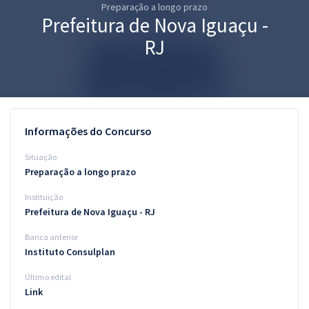
Preparação a longo prazo
Pós
Prefeitura de Nova Iguaçu -
Graduação
RJ
OAB
Mentorias
Informações do Concurso
Questões grátis
Situação
Conteúdo gratuito
Preparação a longo prazo
Instituição
Blog
Prefeitura de Nova Iguaçu - RJ
Aprovados
Banca anterior
Instituto Consulplan
Atendimento
Último edital
Link