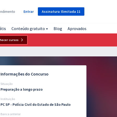
Assinatura
Ilimitada
11
endimento
Entrar
átis
Conteúdo gratuito
Blog
Aprovados
hecer cursos
Informações do Concurso
Situação
Preparação a longo prazo
Instituição
PC SP - Polícia Civil do Estado de São Paulo
Banca anterior