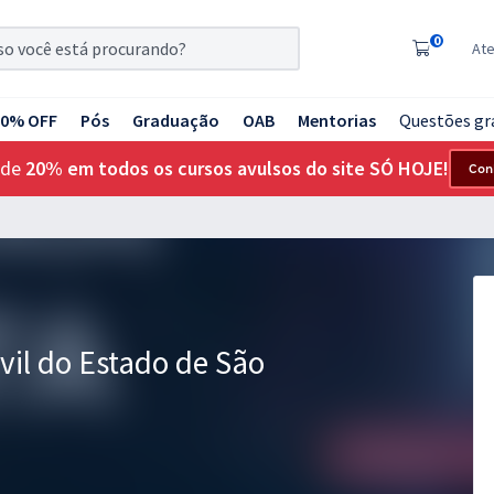
0
At
20% OFF
Pós
Graduação
OAB
Mentorias
Questões gr
 de
20% em todos os cursos avulsos do site SÓ HOJE!
Con
ivil do Estado de São