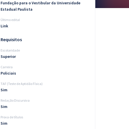
Fundação para o Vestibular da Universidade
Estadual Paulista
Último edital
Link
Requisitos
Escolaridade
Superior
Carreira
Policiais
TAF (Teste de Aptidão Física)
Sim
Redação Discursiva
Sim
Prova de títulos
Sim