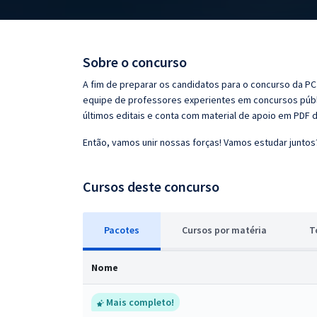
Pós
Graduação
Sobre o concurso
OAB
A fim de preparar os candidatos para o concurso da PC 
equipe de professores experientes em concursos públi
Mentorias
últimos editais e conta com material de apoio em PDF 
Então, vamos unir nossas forças! Vamos estudar juntos
Questões grátis
Conteúdo gratuito
Cursos deste concurso
Blog
Pacotes
Cursos
p
or matéria
T
Aprovados
Nome
Atendimento
Mais completo!