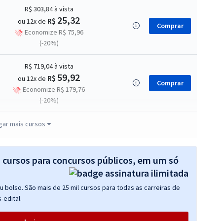
R$ 303,84
à vista
25,32
R$
ou 12x de
Comprar
Economize R$ 75,96
(-20%)
R$ 719,04
à vista
59,92
R$
ou 12x de
Comprar
Economize R$ 179,76
(-20%)
R$ 415,84
à vista
gar mais cursos
34,65
R$
ou 12x de
Comprar
Economize R$ 103,96
(-20%)
s cursos para concursos públicos, em um só
 bolso. São mais de 25 mil cursos para todas as carreiras de
-edital.