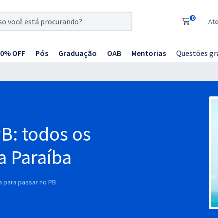
0
At
20% OFF
Pós
Graduação
OAB
Mentorias
Questões gr
B: todos os
a Paraíba
a para passar no PB