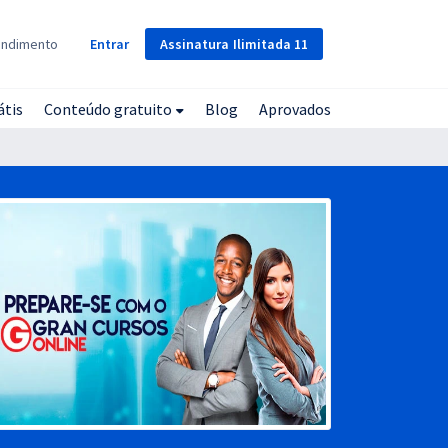
Assinatura
Ilimitada
11
endimento
Entrar
átis
Conteúdo gratuito
Blog
Aprovados