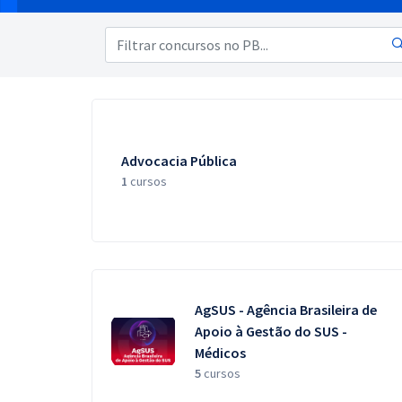
Pós
Graduação
OAB
Mentorias
Advocacia Pública
1
cursos
Questões grátis
Conteúdo gratuito
Blog
Aprovados
AgSUS - Agência Brasileira de
Apoio à Gestão do SUS -
Atendimento
Médicos
5
cursos