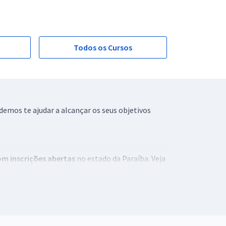
Todos os Cursos
emos te ajudar a alcançar os seus objetivos
m inscrições abertas
no estado da Paraíba. Veja
 começar a se preparar para a prova e garantir a
os públicos. Confira vagas para diferentes