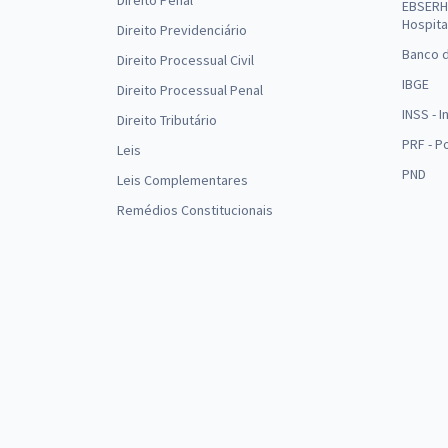
Direito Penal
EBSERH 
Hospita
Direito Previdenciário
Banco d
Direito Processual Civil
IBGE
Direito Processual Penal
INSS - 
Direito Tributário
PRF - P
Leis
PND
Leis Complementares
Remédios Constitucionais