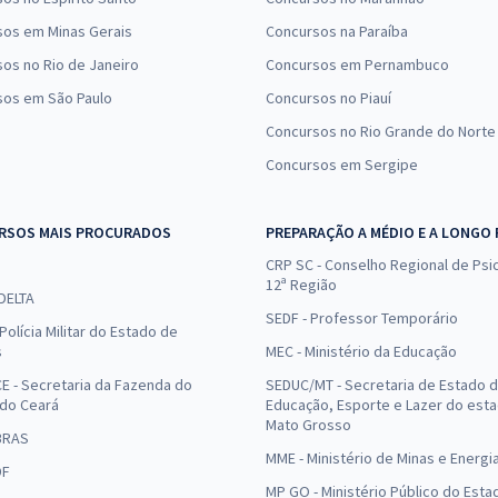
sos em Minas Gerais
Concursos na Paraíba
os no Rio de Janeiro
Concursos em Pernambuco
sos em São Paulo
Concursos no Piauí
Concursos no Rio Grande do Norte
Concursos em Sergipe
RSOS MAIS PROCURADOS
PREPARAÇÃO A MÉDIO E A LONGO
CRP SC - Conselho Regional de Psic
12ª Região
 DELTA
SEDF - Professor Temporário
Polícia Militar do Estado de
s
MEC - Ministério da Educação
E - Secretaria da Fazenda do
SEDUC/MT - Secretaria de Estado 
 do Ceará
Educação, Esporte e Lazer do est
Mato Grosso
BRAS
MME - Ministério de Minas e Energi
DF
MP GO - Ministério Público do Esta