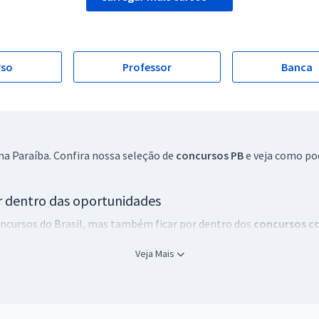
rso
Professor
Banca
na Paraíba. Confira nossa seleção de
concursos PB
e veja como pod
r dentro das oportunidades
concursos do Brasil, mas também ficar por dentro dos
concursos co
is adequada aos seus objetivos.
Veja Mais
os em andamento
e, também, dos previstos. Assim, fica mais fácil
 para quem deseja crescer profissionalmente por meio de concurs