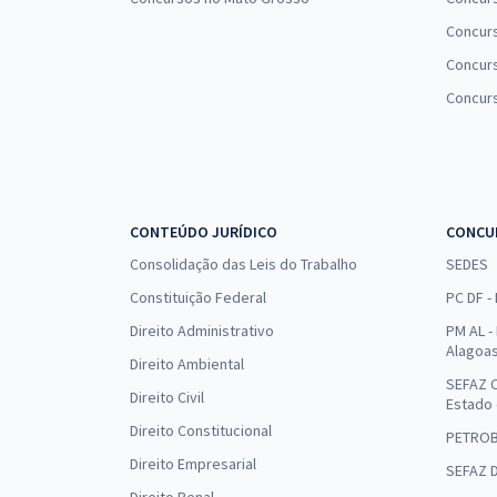
Concur
Concurs
Concur
CONTEÚDO JURÍDICO
CONCU
Consolidação das Leis do Trabalho
SEDES
Constituição Federal
PC DF -
Direito Administrativo
PM AL - 
Alagoa
Direito Ambiental
SEFAZ C
Direito Civil
Estado
Direito Constitucional
PETRO
Direito Empresarial
SEFAZ 