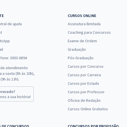
erior.
TE
CURSOS ONLINE
tral de ajuda
Assinatura Ilimitada
para quem deseja se preparar e alcançar as melhores colocações.
em conta as exigências da banca examinadora e, também, o edital 
at
Coaching para Concursos
tsApp
Exame de Ordem
cesse o nosso conteúdo atualizado e veja como é possível ficar pr
il
Graduação
quiser.
efone: 3003-0894
Pós-Graduação
es são desenvolvidos levando em conta as
questões de concursos
e
Cursos por Concurso
 de atendimento:
enha maior confiança no grande dia.
 a sexta (8h às 20h),
Cursos por Carreira
preparar!
(9h às 13h).
Cursos por Estado
ue de olho nas oportunidades previstas. Acesse a nossa página de
c
provado?
Cursos por Professor
nos a sua história!
Oficina de Redação
Cursos Online Gratuitos
S DE CONCURSOS
CONCURSOS POR PROFISSÃO