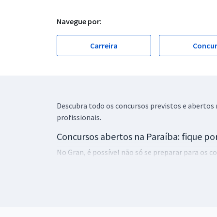
Navegue por:
Carreira
Concu
Descubra todo os concursos previstos e abertos 
profissionais.
Concursos abertos na Paraíba: fique po
No Gran, é possível não só se preparar para os 
as diferentes oportunidades e escolha aquela ma
Em nosso site, você fica por dentro dos
concurs
tão sonhada vaga em cargo público.
No estado da Paraíba, há inúmeras oportunidades