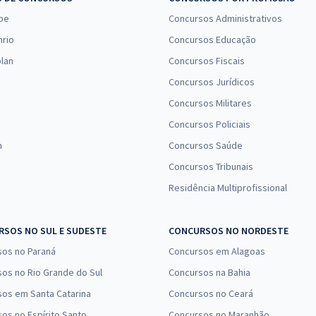
pe
Concursos Administrativos
nrio
Concursos Educação
lan
Concursos Fiscais
Concursos Jurídicos
Concursos Militares
Concursos Policiais
n
Concursos Saúde
Concursos Tribunais
Residência Multiprofissional
SOS NO SUL E SUDESTE
CONCURSOS NO NORDESTE
sos no Paraná
Concursos em Alagoas
os no Rio Grande do Sul
Concursos na Bahia
os em Santa Catarina
Concursos no Ceará
os no Espírito Santo
Concursos no Maranhão