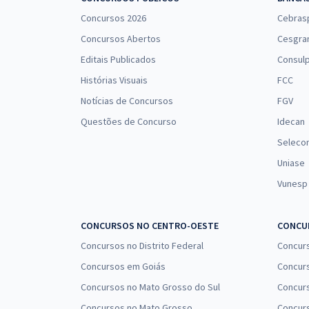
Concursos 2026
Cebras
Concursos Abertos
Cesgra
Editais Publicados
Consulp
Histórias Visuais
FCC
Notícias de Concursos
FGV
Questões de Concurso
Idecan
Seleco
Uniase
Vunesp
CONCURSOS NO CENTRO-OESTE
CONCUR
Concursos no Distrito Federal
Concur
Concursos em Goiás
Concurs
Concursos no Mato Grosso do Sul
Concurs
Concursos no Mato Grosso
Concurs