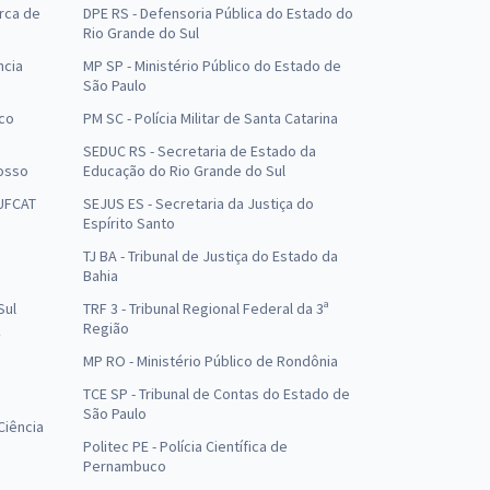
arca de
DPE RS - Defensoria Pública do Estado do
Rio Grande do Sul
ncia
MP SP - Ministério Público do Estado de
São Paulo
uco
PM SC - Polícia Militar de Santa Catarina
SEDUC RS - Secretaria de Estado da
osso
Educação do Rio Grande do Sul
 UFCAT
SEJUS ES - Secretaria da Justiça do
Espírito Santo
TJ BA - Tribunal de Justiça do Estado da
Bahia
Sul
TRF 3 - Tribunal Regional Federal da 3ª
Região
MP RO - Ministério Público de Rondônia
o
TCE SP - Tribunal de Contas do Estado de
São Paulo
Ciência
Politec PE - Polícia Científica de
Pernambuco