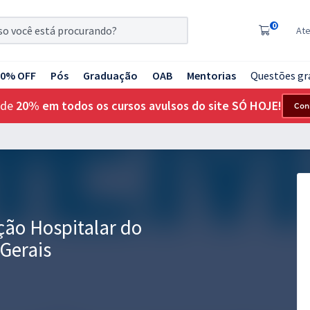
0
At
20% OFF
Pós
Graduação
OAB
Mentorias
Questões gr
 de
20% em todos os cursos avulsos do site SÓ HOJE!
Con
ão Hospitalar do
Gerais