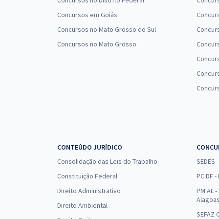
Concursos no Distrito Federal
Concur
Concursos em Goiás
Concurs
Concursos no Mato Grosso do Sul
Concurs
Concursos no Mato Grosso
Concurs
Concur
Concurs
Concur
CONTEÚDO JURÍDICO
CONCU
Consolidação das Leis do Trabalho
SEDES
Constituição Federal
PC DF -
Direito Administrativo
PM AL - 
Alagoa
Direito Ambiental
SEFAZ C