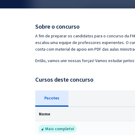
Pós
Graduação
Sobre o concurso
OAB
A fim de preparar os candidatos para o concurso da FH
escalou uma equipe de professores experientes. O curs
Mentorias
conta com material de apoio em PDF das aulas ministr
Então, vamos unir nossas forças! Vamos estudar juntos
Questões grátis
Conteúdo gratuito
Cursos deste concurso
Blog
Pacotes
Aprovados
Nome
Atendimento
Mais completo!