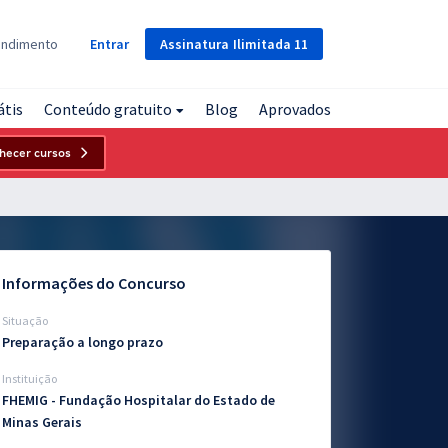
Assinatura
Ilimitada
11
endimento
Entrar
átis
Conteúdo gratuito
Blog
Aprovados
hecer cursos
Informações do Concurso
Situação
Preparação a longo prazo
Instituição
FHEMIG - Fundação Hospitalar do Estado de
Minas Gerais