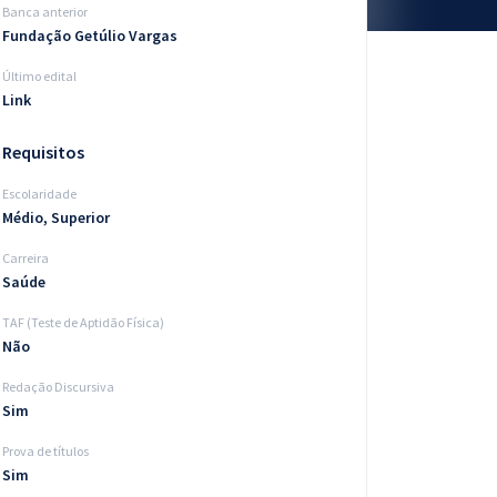
Banca anterior
Fundação Getúlio Vargas
Último edital
Link
Requisitos
Escolaridade
Médio, Superior
Carreira
Saúde
TAF (Teste de Aptidão Física)
Não
Redação Discursiva
Sim
Prova de títulos
Sim