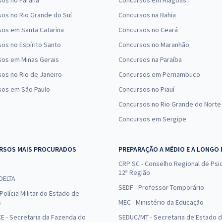
sos no Paraná
Concursos em Alagoas
os no Rio Grande do Sul
Concursos na Bahia
os em Santa Catarina
Concursos no Ceará
os no Espírito Santo
Concursos no Maranhão
sos em Minas Gerais
Concursos na Paraíba
os no Rio de Janeiro
Concursos em Pernambuco
sos em São Paulo
Concursos no Piauí
Concursos no Rio Grande do Norte
Concursos em Sergipe
RSOS MAIS PROCURADOS
PREPARAÇÃO A MÉDIO E A LONGO
CRP SC - Conselho Regional de Psic
12ª Região
 DELTA
SEDF - Professor Temporário
Polícia Militar do Estado de
s
MEC - Ministério da Educação
E - Secretaria da Fazenda do
SEDUC/MT - Secretaria de Estado 