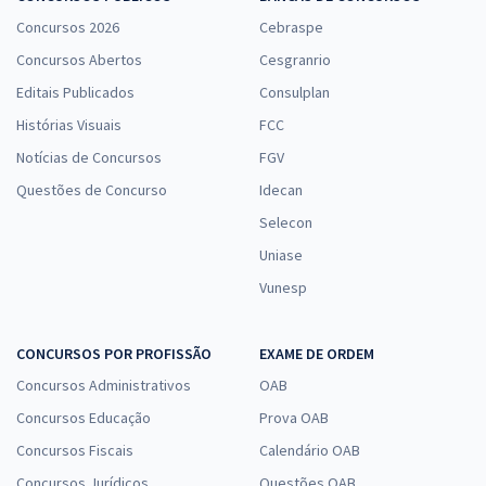
Concursos 2026
Cebraspe
Concursos Abertos
Cesgranrio
Editais Publicados
Consulplan
Histórias Visuais
FCC
Notícias de Concursos
FGV
Questões de Concurso
Idecan
Selecon
Uniase
Vunesp
CONCURSOS POR PROFISSÃO
EXAME DE ORDEM
Concursos Administrativos
OAB
Concursos Educação
Prova OAB
Concursos Fiscais
Calendário OAB
Concursos Jurídicos
Questões OAB