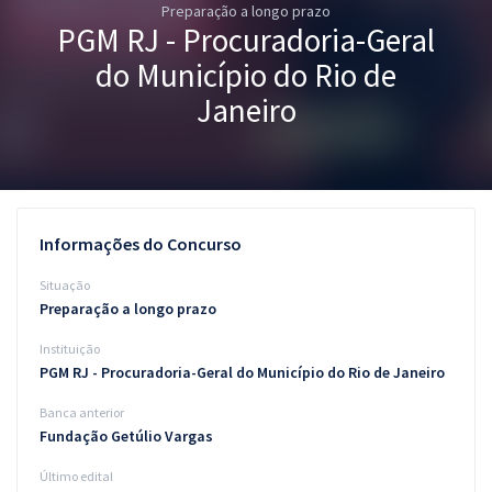
Preparação a longo prazo
Pós
PGM RJ - Procuradoria-Geral
Graduação
do Município do Rio de
Janeiro
OAB
Mentorias
Questões grátis
Informações do Concurso
Conteúdo gratuito
Situação
Preparação a longo prazo
Blog
Instituição
Aprovados
PGM RJ - Procuradoria-Geral do Município do Rio de Janeiro
Banca anterior
Atendimento
Fundação Getúlio Vargas
Último edital