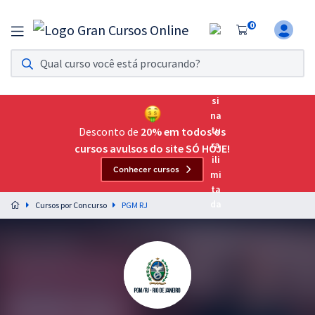
0
Assinatura Ilimitada 11
Acesso a todos os cursos. Teste grátis por 7 dias!
Assinatura OAB Até Passar
Acesso ilimitado a toda preparação para o Exame da
Desconto de
20% em todos os
Ordem, até você passar!
cursos avulsos do site SÓ HOJE!
Conhecer cursos
Residências Multiprofissionais
Preparação completa e intensiva para as principais
Cursos por Concurso
PGM RJ
residências em saúde do Brasil
Concursos
Assinatura Ilimitada
Cursos 20% OFF