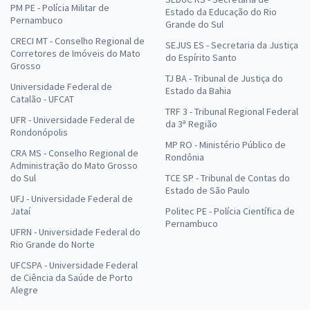
PM PE - Polícia Militar de
Estado da Educação do Rio
Pernambuco
Grande do Sul
CRECI MT - Conselho Regional de
SEJUS ES - Secretaria da Justiça
Corretores de Imóveis do Mato
do Espírito Santo
Grosso
TJ BA - Tribunal de Justiça do
Universidade Federal de
Estado da Bahia
Catalão - UFCAT
TRF 3 - Tribunal Regional Federal
UFR - Universidade Federal de
da 3ª Região
Rondonópolis
MP RO - Ministério Público de
CRA MS - Conselho Regional de
Rondônia
Administração do Mato Grosso
do Sul
TCE SP - Tribunal de Contas do
Estado de São Paulo
UFJ - Universidade Federal de
Jataí
Politec PE - Polícia Científica de
Pernambuco
UFRN - Universidade Federal do
Rio Grande do Norte
UFCSPA - Universidade Federal
de Ciência da Saúde de Porto
Alegre