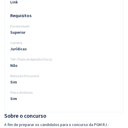
Link
Requisitos
Escolaridade
Superior
Carreira
Jurídicas
TAF (Teste de Aptidão Física)
Não
Redação Discursiva
Sim
Prova de títulos
Sim
Sobre o concurso
A fim de preparar os candidatos para o concurso da PGM RJ -