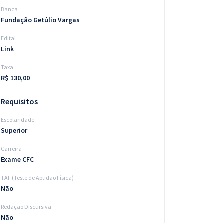
Banca
Fundação Getúlio Vargas
Edital
Link
Taxa
R$ 130,00
Requisitos
Escolaridade
Superior
Carreira
Exame CFC
TAF (Teste de Aptidão Física)
Não
Redação Discursiva
Não