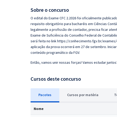
Pós
Sobre o concurso
Graduação
O edital do Exame CFC 2.2026 foi oficialmente publicad
requisito obrigatório para bacharéis em Ciências Cont
legalmente a profissão de contador, precisa ficar ate
OAB
Exame de Suficiência do Conselho Federal de Contabili
Mentorias
será feita no link https://conhecimento.fgv.br/exames/c
aplicação da prova ocorrerá em 27 de setembro. Inicia
conteúdo programático da FGV.
Questões grátis
Então, vamos unir nossas forças! Vamos estudar juntos
Conteúdo gratuito
Blog
Cursos deste concurso
Aprovados
Pacotes
Cursos
p
or matéria
T
Atendimento
Nome