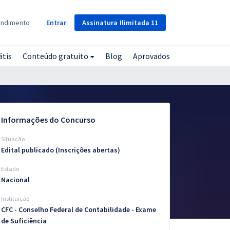
Assinatura
Ilimitada
11
endimento
Entrar
átis
Conteúdo gratuito
Blog
Aprovados
Informações do Concurso
Situação
Edital publicado (Inscrições abertas)
Estado
Nacional
Instituição
CFC - Conselho Federal de Contabilidade - Exame
de Suficiência