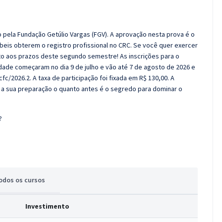
o pela Fundação Getúlio Vargas (FGV). A aprovação nesta prova é o
ábeis obterem o registro profissional no CRC. Se você quer exercer
nto aos prazos deste segundo semestre! As inscrições para o
dade começaram no dia 9 de julho e vão até 7 de agosto de 2026 e
fc/2026.2. A taxa de participação foi fixada em R$ 130,00. A
r a sua preparação o quanto antes é o segredo para dominar o
?
odos
os cursos
Investimento