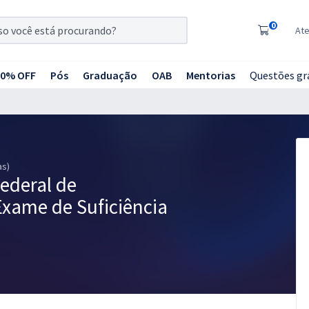
0
At
20% OFF
Pós
Graduação
OAB
Mentorias
Questões gr
as)
ederal de
Exame de Suficiência