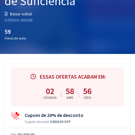
de Suficiência
Pós
Baixar edital
Graduação
(CÓDIGO: 202358)
59
OAB
Horas de aula
Mentorias
Questões grátis
Conteúdo gratuito
ESSAS OFERTAS ACABAM EM:
Blog
02
58
55
:
:
HORAS
MIN
SEG
Aprovados
Cupom de 20% de desconto
Atendimento
Cupom ativado:
GRAN20-OFF
De:
R$ 399,90