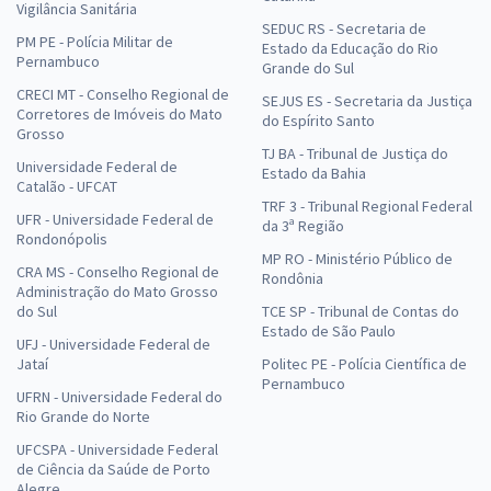
Vigilância Sanitária
SEDUC RS - Secretaria de
PM PE - Polícia Militar de
Estado da Educação do Rio
Pernambuco
Grande do Sul
CRECI MT - Conselho Regional de
SEJUS ES - Secretaria da Justiça
Corretores de Imóveis do Mato
do Espírito Santo
Grosso
TJ BA - Tribunal de Justiça do
Universidade Federal de
Estado da Bahia
Catalão - UFCAT
TRF 3 - Tribunal Regional Federal
UFR - Universidade Federal de
da 3ª Região
Rondonópolis
MP RO - Ministério Público de
CRA MS - Conselho Regional de
Rondônia
Administração do Mato Grosso
do Sul
TCE SP - Tribunal de Contas do
Estado de São Paulo
UFJ - Universidade Federal de
Jataí
Politec PE - Polícia Científica de
Pernambuco
UFRN - Universidade Federal do
Rio Grande do Norte
UFCSPA - Universidade Federal
de Ciência da Saúde de Porto
Alegre