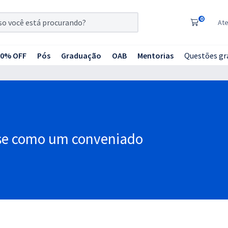
0
At
20% OFF
Pós
Graduação
OAB
Mentorias
Questões gr
se como um conveniado