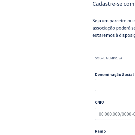
Cadastre-se com
Pós
Graduação
Seja um parceiro ou 
associação poderá se
OAB
estaremos à disposiç
Mentorias
SOBRE A EMPRESA
Questões grátis
Denominação Social
Conteúdo gratuito
Blog
Aprovados
CNPJ
Atendimento
Ramo