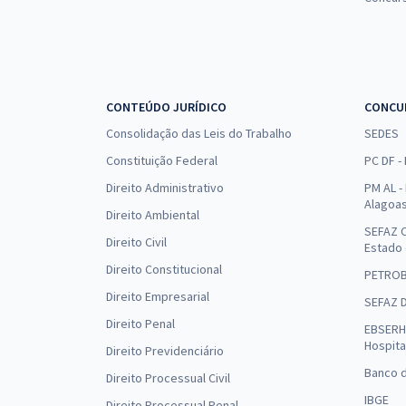
CONTEÚDO JURÍDICO
CONCU
Consolidação das Leis do Trabalho
SEDES
Constituição Federal
PC DF -
Direito Administrativo
PM AL - 
Alagoa
Direito Ambiental
SEFAZ C
Direito Civil
Estado
Direito Constitucional
PETRO
Direito Empresarial
SEFAZ 
Direito Penal
EBSERH 
Hospita
Direito Previdenciário
Banco d
Direito Processual Civil
IBGE
Direito Processual Penal