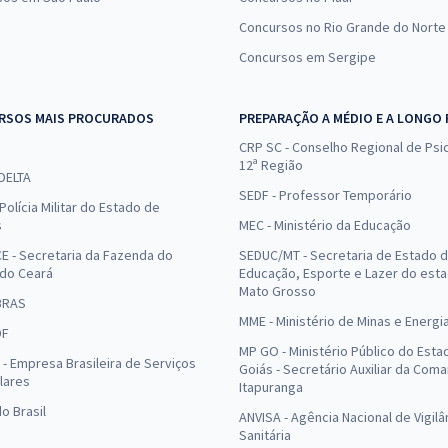
Concursos no Rio Grande do Norte
Concursos em Sergipe
RSOS MAIS PROCURADOS
PREPARAÇÃO A MÉDIO E A LONGO
CRP SC - Conselho Regional de Psic
12ª Região
 DELTA
SEDF - Professor Temporário
Polícia Militar do Estado de
s
MEC - Ministério da Educação
E - Secretaria da Fazenda do
SEDUC/MT - Secretaria de Estado 
 do Ceará
Educação, Esporte e Lazer do est
Mato Grosso
BRAS
MME - Ministério de Minas e Energi
DF
MP GO - Ministério Público do Esta
- Empresa Brasileira de Serviços
Goiás - Secretário Auxiliar da Com
lares
Itapuranga
o Brasil
ANVISA - Agência Nacional de Vigilâ
Sanitária