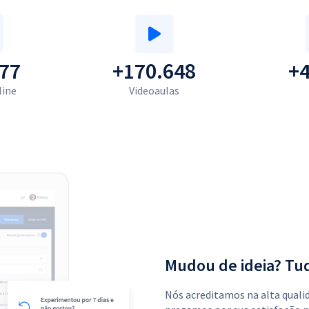
77
+170.648
+
line
Videoaulas
Mudou de ideia? Tu
Nós acreditamos na alta quali