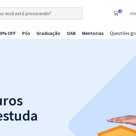
0
At
20% OFF
Pós
Graduação
OAB
Mentorias
Questões gr
uros
estuda