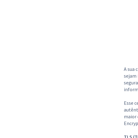
A sua 
sejam 
segura
inform
Esse c
autênt
maior 
Encryp
TLS (T