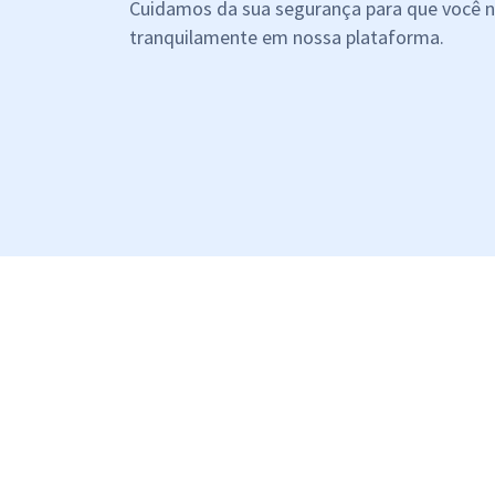
Cuidamos da sua segurança para que você 
Pós
tranquilamente em nossa plataforma.
Graduação
OAB
Mentorias
Questões grátis
Conteúdo gratuito
Blog
Aprovados
Atendimento