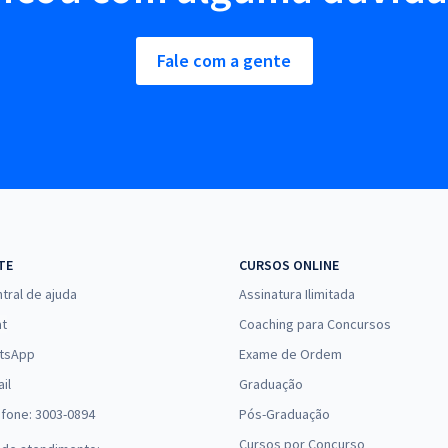
Fale com a gente
TE
CURSOS ONLINE
tral de ajuda
Assinatura Ilimitada
at
Coaching para Concursos
tsApp
Exame de Ordem
il
Graduação
efone: 3003-0894
Pós-Graduação
Cursos por Concurso