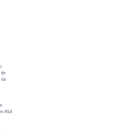
o
 de
 da
de
om RSA
s