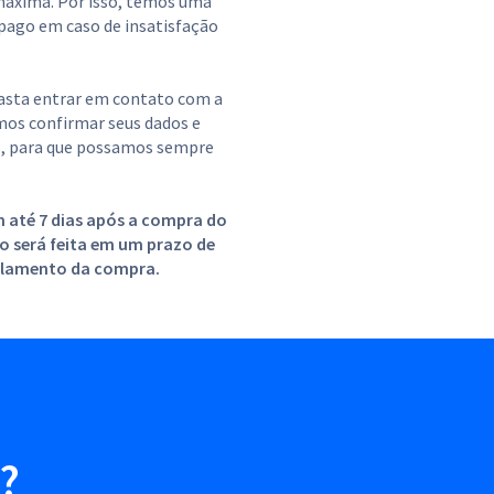
máxima. Por isso, temos uma
 pago em caso de insatisfação
basta entrar em contato com a
os confirmar seus dados e
o, para que possamos sempre
em até 7 dias após a compra do
ro será feita em um prazo de
celamento da compra.
?