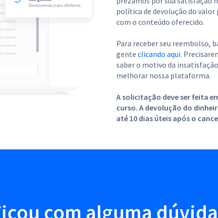
prezamos por sua satisfação 
política de devolução do valor
com o conteúdo oferecido.
Para receber seu reembolso, 
gente
clicando aqui.
Precisarem
saber o motivo da insatisfaçã
melhorar nossa plataforma.
A solicitação deve ser feita 
curso. A devolução do dinhei
até 10 dias úteis após o can
Ficou com alguma dúvida