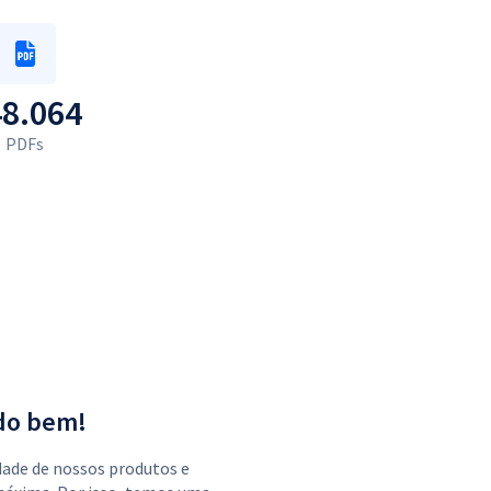
48.064
PDFs
do bem!
dade de nossos produtos e