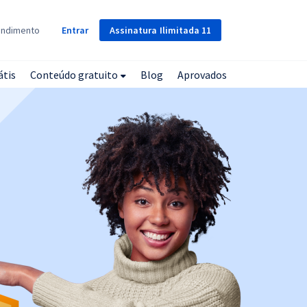
Assinatura
Ilimitada
11
endimento
Entrar
átis
Conteúdo gratuito
Blog
Aprovados