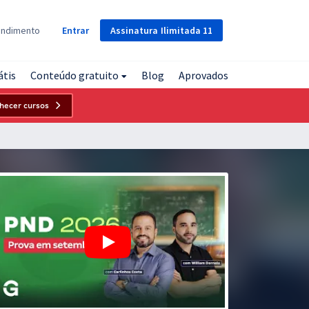
Assinatura
Ilimitada
11
endimento
Entrar
átis
Conteúdo gratuito
Blog
Aprovados
hecer cursos