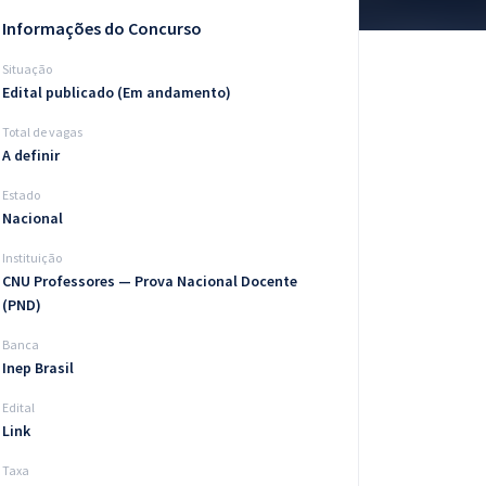
Informações do Concurso
Situação
Edital publicado (Em andamento)
Total de vagas
A definir
Estado
Nacional
Instituição
CNU Professores — Prova Nacional Docente
(PND)
Banca
Inep Brasil
Edital
Link
Taxa