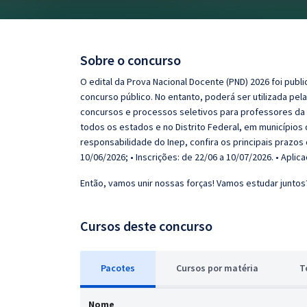
Pós
Graduação
Sobre o concurso
OAB
O edital da Prova Nacional Docente (PND) 2026 foi publ
concurso público. No entanto, poderá ser utilizada pel
Mentorias
concursos e processos seletivos para professores da
todos os estados e no Distrito Federal, em municípios d
responsabilidade do Inep, confira os principais prazos d
Questões grátis
10/06/2026; • Inscrições: de 22/06 a 10/07/2026. • Aplic
Conteúdo gratuito
Então, vamos unir nossas forças! Vamos estudar juntos
Blog
Cursos deste concurso
Aprovados
Atendimento
Pacotes
Cursos
p
or matéria
T
Nome