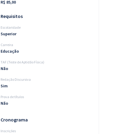
R$ 85,00
Requisitos
Escolaridade
Superior
Carreira
Educação
TAF (Teste de Aptidão Física)
Não
Redação Discursiva
Sim
Prova de títulos
Não
Cronograma
Inscrições