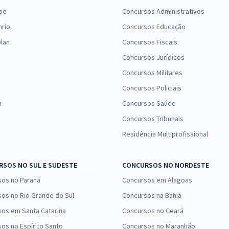
pe
Concursos Administrativos
R$ 471,84
à vista
39,32
nrio
Concursos Educação
R$
ou 12x de
Comprar
Economize R$ 117,96
lan
Concursos Fiscais
(-20%)
Concursos Jurídicos
Concursos Militares
Concursos Policiais
n
Concursos Saúde
Concursos Tribunais
Residência Multiprofissional
SOS NO SUL E SUDESTE
CONCURSOS NO NORDESTE
sos no Paraná
Concursos em Alagoas
os no Rio Grande do Sul
Concursos na Bahia
os em Santa Catarina
Concursos no Ceará
os no Espírito Santo
Concursos no Maranhão