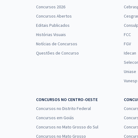
Concursos 2026
Cebras
Concursos Abertos
Cesgra
Prova Nacional Docente - PND (CNU Professores) -
Ciências Biológicas (Pós-edital)
Editais Publicados
Consulp
Histórias Visuais
FCC
Notícias de Concursos
FGV
Questões de Concurso
Idecan
Seleco
Uniase
Vunesp
CONCURSOS NO CENTRO-OESTE
CONCUR
Concursos no Distrito Federal
Concur
Concursos em Goiás
Concurs
Concursos no Mato Grosso do Sul
Concurs
Concursos no Mato Grosso
Concurs