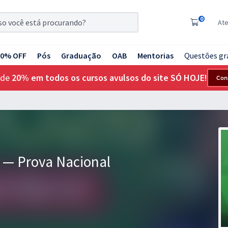
0
At
20% OFF
Pós
Graduação
OAB
Mentorias
Questões gr
 de
20% em todos os cursos avulsos do site SÓ HOJE!
Con
 — Prova Nacional