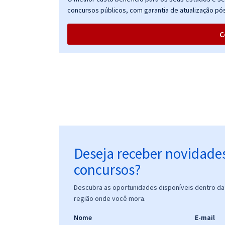
Prova Nacional Docente - PND (CNU Professores) -
concursos públicos, com garantia de atualização pós
Letras Português-Espanhol (Pós-edital)
C
Prova Nacional Docente - PND (CNU Professores) -
Computação (Pós-Edital)
Prova Nacional Docente - PND (CNU Professores) -
Conhecimentos Específicos para Computação
(Pós-Edital)
Deseja receber novidade
concursos?
Prova Nacional Docente - PND (CNU Professores) -
Conhecimentos Específicos para o Cargo:
Descubra as oportunidades disponíveis dentro da 
Pedagogia (Pós-edital)
região onde você mora.
Nome
E-mail