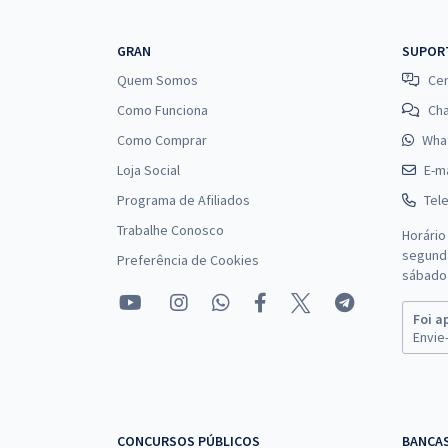
Prova Nacional Docente - PND (CNU Professores) -
GRAN
SUPOR
Letras Inglês (Pós-edital)
Quem Somos
Cen
Como Funciona
Ch
Como Comprar
Wha
Prova Nacional Docente - PND (CNU Professores) -
Loja Social
E-ma
Letras Português-Inglês (Pós-edital)
Programa de Afiliados
Tel
Trabalhe Conosco
Horário
segunda
Preferência de Cookies
Prova Nacional Docente - PND (CNU Professores) -
sábado 
Conhecimentos Específicos para o Cargo: Artes
Visuais (Pós-edital)
Foi a
Envie-
Prova Nacional Docente - PND (CNU Professores) -
Ciências Sociais (Pós-edital)
CONCURSOS PÚBLICOS
BANCA