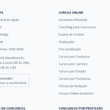
R$ 471,84
à vista
39,32
R$
ou 12x de
Comprar
TE
CURSOS ONLINE
Economize R$ 117,96
tral de ajuda
Assinatura Ilimitada
(-20%)
at
Coaching para Concursos
R$ 471,84
à vista
tsApp
Exame de Ordem
39,32
R$
ou 12x de
Comprar
il
Graduação
Economize R$ 117,96
efone: 3003-0894
Pós-Graduação
(-20%)
Cursos por Concurso
 de atendimento:
R$ 239,84
à vista
 a sexta (8h às 20h),
Cursos por Carreira
19,99
R$
ou 12x de
(9h às 13h).
Comprar
Cursos por Estado
Economize R$ 59,96
(-20%)
provado?
Cursos por Professor
nos a sua história!
Oficina de Redação
R$ 471,84
à vista
Cursos Online Gratuitos
39,32
R$
ou 12x de
Comprar
Economize R$ 117,96
(-20%)
S DE CONCURSOS
CONCURSOS POR PROFISSÃO