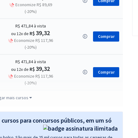
Comprar
Economize R$ 89,69
(-20%)
R$ 471,84
à vista
39,32
R$
ou 12x de
Comprar
Economize R$ 117,96
(-20%)
R$ 471,84
à vista
39,32
R$
ou 12x de
Comprar
Economize R$ 117,96
(-20%)
R$ 471,84
à vista
gar mais cursos
39,32
R$
ou 12x de
Comprar
Economize R$ 117,96
(-20%)
s cursos para concursos públicos, em um só
R$ 358,75
à vista
 bolso. São mais de 25 mil cursos para todas as carreiras de