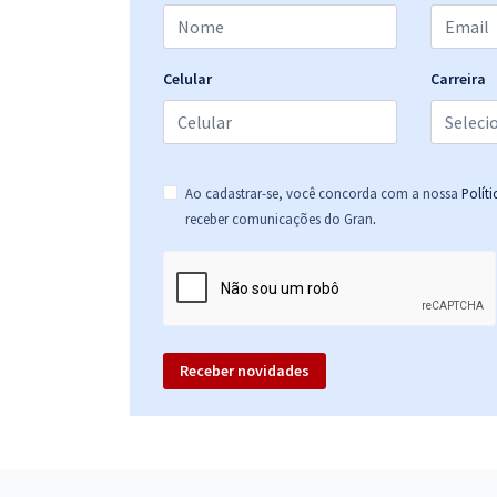
Prova Nacional Docente - PND (CNU Professores) -
Conhecimentos Específicos para o Cargo: Letras
Português-Espanhol (Pós-edital)
Celular
Carreira
Prova Nacional Docente - PND (CNU Professores) -
Letras Português (Pós-edital)
Ao cadastrar-se, você concorda com a nossa
Polít
.
receber comunicações do Gran
Prova Nacional Docente - PND (CNU Professores) -
Conhecimentos Específicos para o Cargo:
Geografia (Pós-edital)
Receber novidades
Prova Nacional Docente - PND (CNU Professores) -
Conhecimentos Específicos para o Cargo: Física
(Pós-edital)