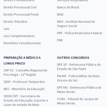
Direito Processual Civil
Banco do Brasil
Direito Processual Penal
IBGE
Direito Tributário
INSS - Instituto Nacional do
Seguro Social
Leis
PRF - Polícia Rodoviária Federal
Leis Complementares
PND
Remédios Constitucionais
PREPARAÇÃO A MÉDIO E A
OUTROS CONCURSOS
LONGO PRAZO
DPE SP - Defensoria Pública do
Estado de São Paulo
CRP SC - Conselho Regional de
Psicologia - 12ª Região
PM MS - Polícia Militar de Mato
Grosso do Sul
SEDF - Professor Temporário
DPE MG - Defensoria Pública de
MEC - Ministério da Educação
Minas Gerais
SEDUC/MT - Secretaria de
TJ MG - Tribunal de Justiça de
Estado de Educação, Esporte e
Minas Gerais
Lazer do estado de Mato