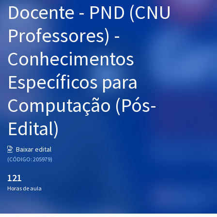
Docente - PND (CNU
Pós
Professores) -
Graduação
Conhecimentos
OAB
Específicos para
Mentorias
Computação (Pós-
Questões grátis
Conteúdo gratuito
Edital)
Blog
Baixar edital
Aprovados
(CÓDIGO: 205979)
121
Atendimento
Horas de aula