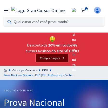
0
Assinatura Ilimitada 11
Acesso a todos os cursos. Teste grátis por 7 dias!
Assinatura OAB Até Passar
Acesso ilimitado a toda preparação para o Exame da
Desconto de
20% em todos os
Ordem, até você passar!
cursos avulsos do site SÓ HOJE!
Comprar agora
Residências Multiprofissionais
Preparação completa e intensiva para as principais
Cursos por Concurso
INEP
residências em saúde do Brasil
Prova Nacional Docente - PND (CNU Professores) - Conhecimentos Específicos para Computação (Pós-Edital)
Concursos
Nacional - Educação
Assinatura Ilimitada
Prova Nacional
Cursos 20% OFF