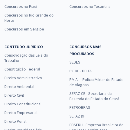
Concursos no Piauí
Concursos no Tocantins
Concursos no Rio Grande do
Norte
Concursos em Sergipe
CONTEÚDO JURÍDICO
CONCURSOS MAIS
PROCURADOS
Consolidação das Leis do
Trabalho
SEDES
Constituição Federal
PC DF - DELTA
Direito Administrativo
PM AL - Polícia Militar do Estado
de Alagoas
Direito Ambiental
SEFAZ CE - Secretaria da
Direito Civil
Fazenda do Estado do Ceará
Direito Constitucional
PETROBRAS
Direito Empresarial
SEFAZ DF
Direito Penal
EBSERH - Empresa Brasileira de
Direito Previdenciário
Serviços Hospitalares