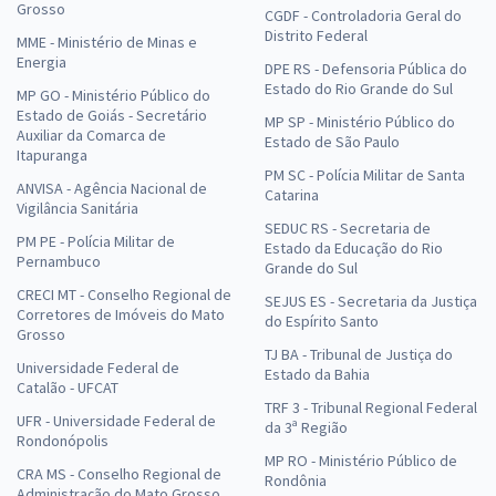
Grosso
CGDF - Controladoria Geral do
Distrito Federal
MME - Ministério de Minas e
Energia
DPE RS - Defensoria Pública do
Estado do Rio Grande do Sul
MP GO - Ministério Público do
Estado de Goiás - Secretário
MP SP - Ministério Público do
Auxiliar da Comarca de
Estado de São Paulo
Itapuranga
PM SC - Polícia Militar de Santa
ANVISA - Agência Nacional de
Catarina
Vigilância Sanitária
SEDUC RS - Secretaria de
PM PE - Polícia Militar de
Estado da Educação do Rio
Pernambuco
Grande do Sul
CRECI MT - Conselho Regional de
SEJUS ES - Secretaria da Justiça
Corretores de Imóveis do Mato
do Espírito Santo
Grosso
TJ BA - Tribunal de Justiça do
Universidade Federal de
Estado da Bahia
Catalão - UFCAT
TRF 3 - Tribunal Regional Federal
UFR - Universidade Federal de
da 3ª Região
Rondonópolis
MP RO - Ministério Público de
CRA MS - Conselho Regional de
Rondônia
Administração do Mato Grosso