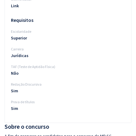
Link
Requisitos
Escolaridade
Superior
Carreira
Jurídicas
TAF (Teste de Aptidão Física)
Não
Redação Discursiva
Sim
Prova de títulos
Sim
Sobre o concurso