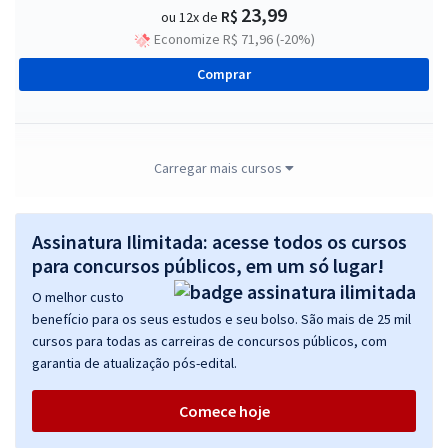
23,99
R$
ou 12x de
Economize R$ 71,96 (-20%)
Comprar
MP SC - Ministério Público do Estado de Santa Catarina - Analista em
Carregar mais cursos
contabilidade (Pré-Edital)
R$ 367,84
à vista
Assinatura Ilimitada: acesse todos os cursos
30,65
R$
ou 12x de
para concursos públicos, em um só lugar!
Economize R$ 91,96 (-20%)
O melhor custo
Comprar
benefício para os seus estudos e seu bolso. São mais de 25 mil
cursos para todas as carreiras de concursos públicos, com
garantia de atualização pós-edital.
MP SC - Ministério Público do Estado de Santa Catarina - Promotor
Comece hoje
de Justiça Substituto (Pré-Edital)
R$ 719,12
à vista