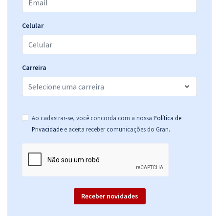
R$ 319,84
à vista
26,65
R$
ou 12x de
Economize R$ 79,96 (-20%)
Celular
Comprar
Carreira
Ao cadastrar-se, você concorda com a nossa
Política de
.
Privacidade
e aceita receber comunicações do Gran
Receber novidades