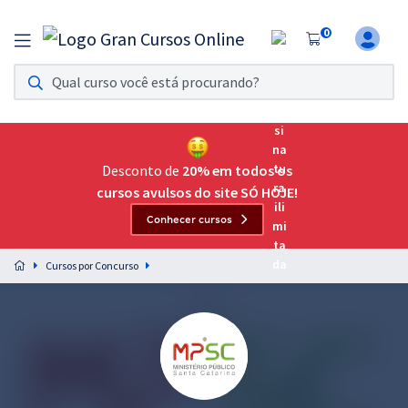
0
Assinatura Ilimitada 11
Acesso a todos os cursos. Teste grátis por 7 dias!
Assinatura OAB Até Passar
Acesso ilimitado a toda preparação para o Exame da
Desconto de
20% em todos os
Ordem, até você passar!
cursos avulsos do site SÓ HOJE!
Conhecer cursos
Residências Multiprofissionais
Preparação completa e intensiva para as principais
Cursos por Concurso
residências em saúde do Brasil
Concursos
Assinatura Ilimitada
Cursos 20% OFF