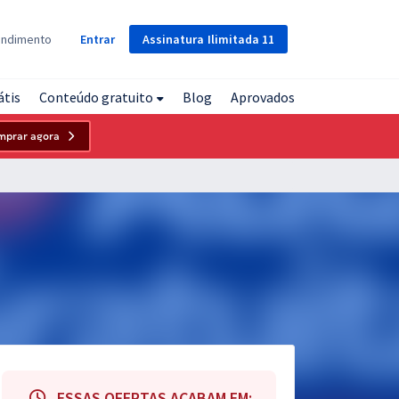
Assinatura
Ilimitada
11
endimento
Entrar
átis
Conteúdo gratuito
Blog
Aprovados
mprar agora
ESSAS OFERTAS ACABAM EM: