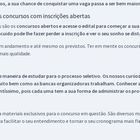
os, a sua chance de conquistar uma vaga passa a ser bem maior
os concursos com inscrições abertas
s são os
concursos abertos e acesse o edital para começar a sua
ido pode lhe fazer perder a inscrição e ver o seu sonho se dis
 em andamento e até mesmo os previstos. Ter em mente os concurso
ais qualidade.
 maneira de estudar para o processo seletivo. Os nossos curso
uito bem como as bancas organizadoras trabalham. Conhecer a
tíssimo, pois cada uma tem a sua forma de administrar os proc
 a materiais exclusivos para o concurso em questão. São diversos 
a facilitar o seu entendimento e tornar o seu cronograma mais fle