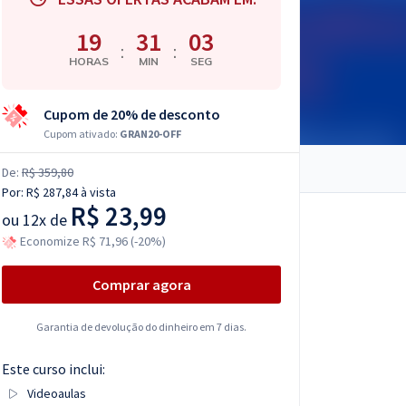
19
31
02
:
:
HORAS
MIN
SEG
Cupom de 20% de desconto
Cupom ativado:
GRAN20-OFF
De:
R$ 359,80
Por:
R$ 287,84
à vista
R$ 23,99
ou
12x de
Economize R$ 71,96 (-20%)
Comprar agora
Garantia de devolução do dinheiro em 7 dias.
Este curso inclui:
Videoaulas