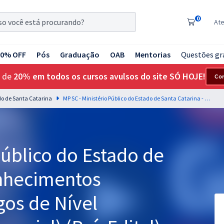
0
At
20% OFF
Pós
Graduação
OAB
Mentorias
Questões gr
 de
20% em todos os cursos avulsos do site SÓ HOJE!
Co
ado de Santa Catarina
MP SC - Ministério Público do Estado de Santa Catarina - Conhecimentos Básicos para os Cargos de Nível Superior (Módulo Especial) (Pré-Edital)
Público do Estado de
onhecimentos
gos de Nível