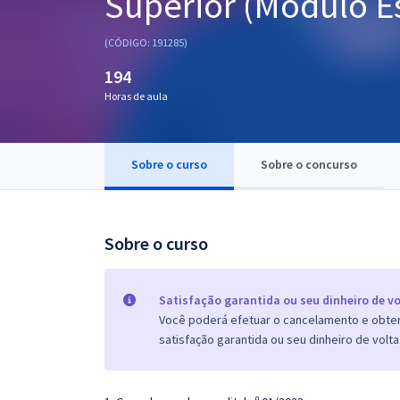
Superior (Módulo Es
Pós
(CÓDIGO: 191285)
Graduação
194
Horas de aula
OAB
Mentorias
Sobre o curso
Sobre o concurso
Questões grátis
Conteúdo gratuito
Sobre o curso
Blog
Aprovados
Satisfação garantida ou seu dinheiro de vo
Você poderá efetuar o cancelamento e obter 
satisfação garantida ou seu dinheiro de volta
Atendimento