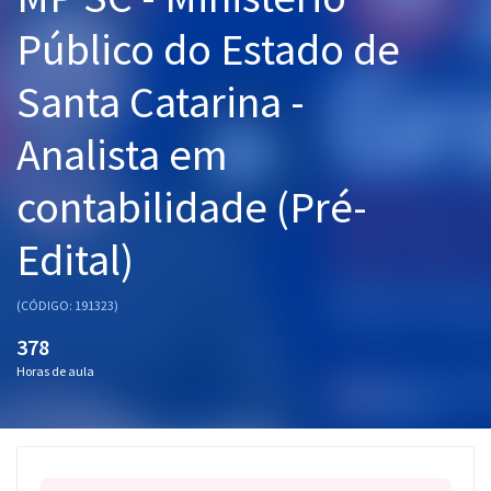
Pós
Público do Estado de
Graduação
Santa Catarina -
OAB
Analista em
Mentorias
contabilidade (Pré-
Questões grátis
Edital)
Conteúdo gratuito
(CÓDIGO: 191323)
Blog
378
Aprovados
Horas de aula
Atendimento