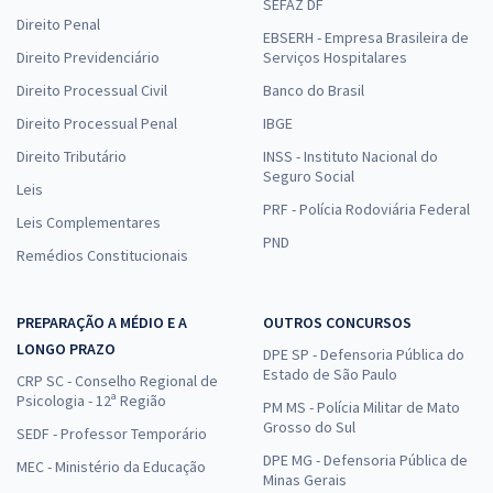
SEFAZ DF
Direito Penal
EBSERH - Empresa Brasileira de
Direito Previdenciário
Serviços Hospitalares
Direito Processual Civil
Banco do Brasil
Direito Processual Penal
IBGE
Direito Tributário
INSS - Instituto Nacional do
Seguro Social
Leis
PRF - Polícia Rodoviária Federal
Leis Complementares
PND
Remédios Constitucionais
PREPARAÇÃO A MÉDIO E A
OUTROS CONCURSOS
LONGO PRAZO
DPE SP - Defensoria Pública do
Estado de São Paulo
CRP SC - Conselho Regional de
Psicologia - 12ª Região
PM MS - Polícia Militar de Mato
Grosso do Sul
SEDF - Professor Temporário
DPE MG - Defensoria Pública de
MEC - Ministério da Educação
Minas Gerais