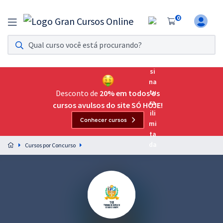
0
Assinatura Ilimitada 11
Acesso a todos os cursos. Teste grátis por 7 dias!
Assinatura OAB Até Passar
Acesso ilimitado a toda preparação para o Exame da
Desconto de
20% em todos os
Ordem, até você passar!
cursos avulsos do site SÓ HOJE!
Conhecer cursos
Residências Multiprofissionais
Preparação completa e intensiva para as principais
Cursos por Concurso
residências em saúde do Brasil
Concursos
Assinatura Ilimitada
Cursos 20% OFF