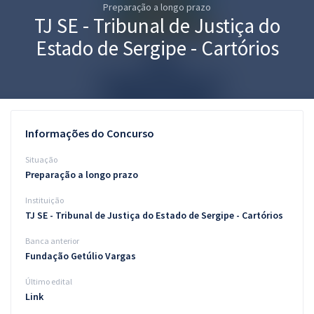
Preparação a longo prazo
Pós
TJ SE - Tribunal de Justiça do
Graduação
Estado de Sergipe - Cartórios
OAB
Mentorias
Informações do Concurso
Questões grátis
Situação
Conteúdo gratuito
Preparação a longo prazo
Instituição
Blog
TJ SE - Tribunal de Justiça do Estado de Sergipe - Cartórios
Aprovados
Banca anterior
Fundação Getúlio Vargas
Atendimento
Último edital
Link