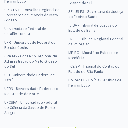
Pernambuco
Grande do Sul
CRECI MT - Conselho Regional de
SEJUS ES - Secretaria da Justiça
Corretores de Imóveis do Mato
do Espírito Santo
Grosso
TJ BA - Tribunal de Justiça do
Universidade Federal de
Estado da Bahia
Catalão - UFCAT
TRF 3 - Tribunal Regional Federal
UFR - Universidade Federal de
da 3ª Região
Rondonópolis
MP RO - Ministério Público de
CRA MS - Conselho Regional de
Rondônia
Administração do Mato Grosso
do Sul
TCE SP - Tribunal de Contas do
Estado de São Paulo
UFJ - Universidade Federal de
Jataí
Politec PE - Polícia Científica de
Pernambuco
UFRN - Universidade Federal do
Rio Grande do Norte
UFCSPA - Universidade Federal
de Ciência da Saúde de Porto
Alegre