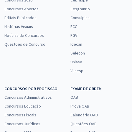
Concursos 2026
Cebraspe
Concursos Abertos
Cesgranrio
Editais Publicados
Consulplan
Histórias Visuais
FCC
Notícias de Concursos
FGV
Questões de Concurso
Idecan
Selecon
Uniase
Vunesp
CONCURSOS POR PROFISSÃO
EXAME DE ORDEM
Concursos Administrativos
OAB
Concursos Educação
Prova OAB
Concursos Fiscais
Calendário OAB
Concursos Jurídicos
Questões OAB