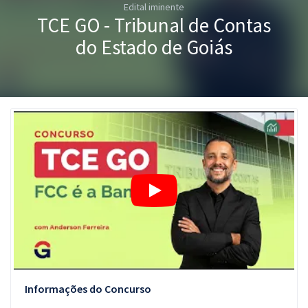
Edital iminente
Pós
TCE GO - Tribunal de Contas
Graduação
do Estado de Goiás
OAB
Mentorias
Questões grátis
Conteúdo gratuito
Blog
Aprovados
Atendimento
Informações do Concurso