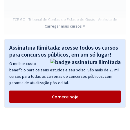
TCE GO - Tribunal de Contas do Estado de Goiás - Analista de
Controle Externo - Jurídica
Carregar mais cursos
R$ 632,64
à vista
52,72
R$
ou 12x de
Assinatura Ilimitada: acesse todos os cursos
Economize R$ 158,16 (-20%)
para concursos públicos, em um só lugar!
Comprar
O melhor custo
benefício para os seus estudos e seu bolso. São mais de 25 mil
cursos para todas as carreiras de concursos públicos, com
garantia de atualização pós-edital.
TCE GO - Tribunal de Contas do Estado de Goiás - Técnico de
Controle Externo - Tecnologia da Informação (Pré-Edital)
Comece hoje
R$ 358,32
à vista
29,86
R$
ou 12x de
Economize R$ 89,58 (-20%)
Comprar