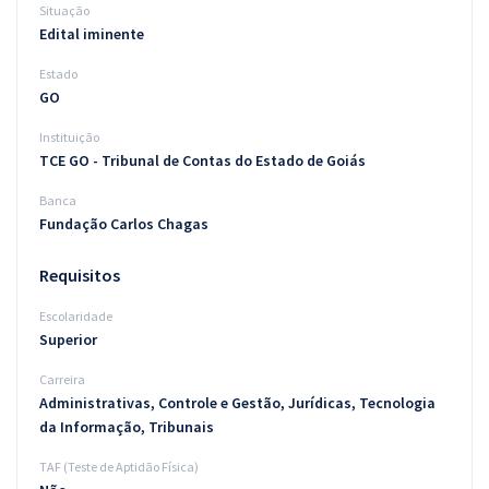
Situação
Edital iminente
Estado
GO
Instituição
TCE GO - Tribunal de Contas do Estado de Goiás
Banca
Fundação Carlos Chagas
Requisitos
Escolaridade
Superior
Carreira
Administrativas, Controle e Gestão, Jurídicas, Tecnologia
da Informação, Tribunais
TAF (Teste de Aptidão Física)