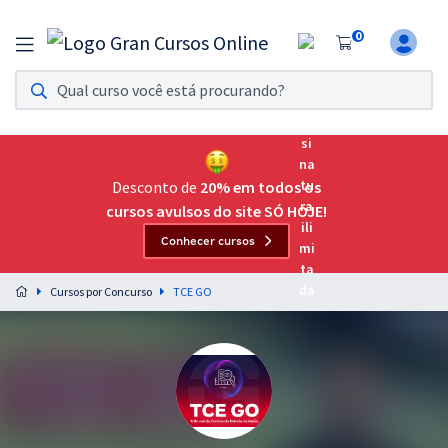
0
Assinatura Ilimitada 11
Acesso a todos os cursos. Teste grátis por 7 dias!
Assinatura OAB Até Passar
Acesso ilimitado a toda preparação para o Exame da
Desconto de
20% em todos os
Ordem, até você passar!
cursos avulsos do site SÓ HOJE!
Conhecer cursos
Residências Multiprofissionais
Preparação completa e intensiva para as principais
Cursos por Concurso
TCE GO
residências em saúde do Brasil
Concursos
Assinatura Ilimitada
Cursos 20% OFF