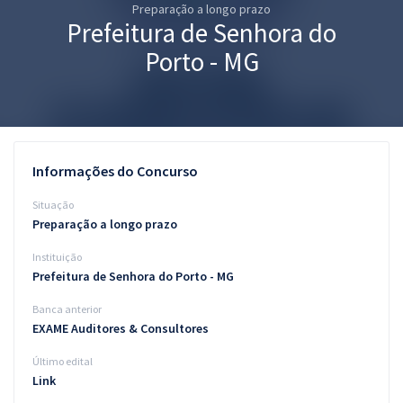
Preparação a longo prazo
Pós
Prefeitura de Senhora do
Graduação
Porto - MG
OAB
Mentorias
Informações do Concurso
Questões grátis
Situação
Conteúdo gratuito
Preparação a longo prazo
Instituição
Blog
Prefeitura de Senhora do Porto - MG
Aprovados
Banca anterior
EXAME Auditores & Consultores
Atendimento
Último edital
Link