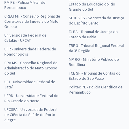
PM PE - Polícia Militar de
Estado da Educação do Rio
Pernambuco
Grande do Sul
CRECI MT - Conselho Regional de
SEJUS ES - Secretaria da Justiça
Corretores de Imóveis do Mato
do Espírito Santo
Grosso
TJ BA - Tribunal de Justiça do
Universidade Federal de
Estado da Bahia
Catalão - UFCAT
TRF 3 - Tribunal Regional Federal
UFR - Universidade Federal de
da 3ª Região
Rondonópolis
MP RO - Ministério Público de
CRA MS - Conselho Regional de
Rondônia
Administração do Mato Grosso
do Sul
TCE SP - Tribunal de Contas do
Estado de São Paulo
UFJ - Universidade Federal de
Jataí
Politec PE - Polícia Científica de
Pernambuco
UFRN - Universidade Federal do
Rio Grande do Norte
UFCSPA - Universidade Federal
de Ciência da Saúde de Porto
Alegre