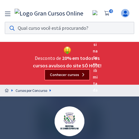
0
Assinatura Ilimitada 11
Acesso a todos os cursos. Teste grátis por 7 dias!
Assinatura OAB Até Passar
Acesso ilimitado a toda preparação para o Exame da
Desconto de
20% em todos os
Ordem, até você passar!
cursos avulsos do site SÓ HOJE!
Conhecer cursos
Residências Multiprofissionais
Preparação completa e intensiva para as principais
Cursos por Concurso
residências em saúde do Brasil
Concursos
Assinatura Ilimitada
Cursos 20% OFF