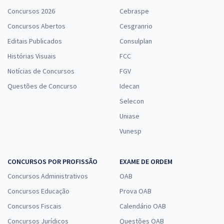
Concursos 2026
Cebraspe
Concursos Abertos
Cesgranrio
Editais Publicados
Consulplan
Histórias Visuais
FCC
Notícias de Concursos
FGV
Questões de Concurso
Idecan
Selecon
Uniase
Vunesp
CONCURSOS POR PROFISSÃO
EXAME DE ORDEM
Concursos Administrativos
OAB
Concursos Educação
Prova OAB
Concursos Fiscais
Calendário OAB
Concursos Jurídicos
Questões OAB