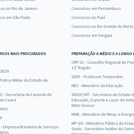
os no Rio de Janeiro
Concursos em Pernambuco
sos em São Paulo
Concursos no Piauí
Concursos no Rio Grande do Norte
Concursos em Sergipe
RSOS MAIS PROCURADOS
PREPARAÇÃO A MÉDIO E A LONGO
CRP SC - Conselho Regional de Psic
12ª Região
 DELTA
SEDF - Professor Temporário
Polícia Militar do Estado de
s
MEC - Ministério da Educação
E - Secretaria da Fazenda do
SEDUC/MT - Secretaria de Estado 
 do Ceará
Educação, Esporte e Lazer do est
Mato Grosso
BRAS
MME - Ministério de Minas e Energi
DF
MP GO - Ministério Público do Esta
- Empresa Brasileira de Serviços
Goiás - Secretário Auxiliar da Com
lares