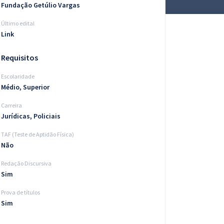
Fundação Getúlio Vargas
Último edital
Link
Requisitos
Escolaridade
Médio, Superior
Carreira
Jurídicas, Policiais
TAF (Teste de Aptidão Física)
Não
Redação Discursiva
Sim
Prova de títulos
Sim