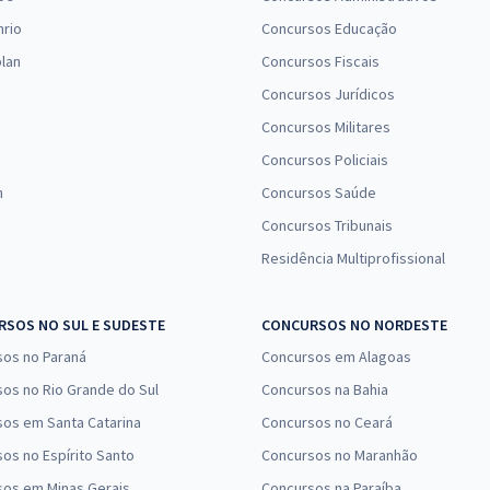
nrio
Concursos Educação
lan
Concursos Fiscais
Concursos Jurídicos
Concursos Militares
Concursos Policiais
n
Concursos Saúde
Concursos Tribunais
Residência Multiprofissional
SOS NO SUL E SUDESTE
CONCURSOS NO NORDESTE
sos no Paraná
Concursos em Alagoas
os no Rio Grande do Sul
Concursos na Bahia
os em Santa Catarina
Concursos no Ceará
os no Espírito Santo
Concursos no Maranhão
sos em Minas Gerais
Concursos na Paraíba