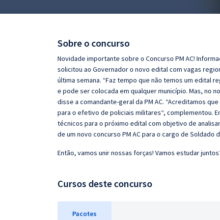
Pós
Graduação
Sobre o concurso
OAB
Novidade importante sobre o Concurso PM AC! Informaçõ
solicitou ao Governador o novo edital com vagas regio
Mentorias
última semana. “Faz tempo que não temos um edital re
e pode ser colocada em qualquer município. Mas, no no
disse a comandante-geral da PM AC. “Acreditamos que
Questões grátis
para o efetivo de policiais militares“, complementou. 
Conteúdo gratuito
técnicos para o próximo edital com objetivo de analisar 
de um novo concurso PM AC para o cargo de Soldado da P
Blog
Então, vamos unir nossas forças! Vamos estudar juntos
Aprovados
Cursos deste concurso
Atendimento
Pacotes