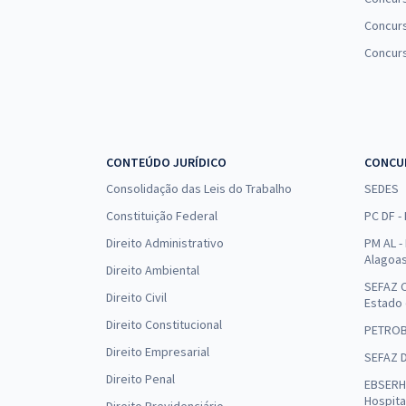
Concurs
Concur
CONTEÚDO JURÍDICO
CONCU
Consolidação das Leis do Trabalho
SEDES
Constituição Federal
PC DF -
Direito Administrativo
PM AL - 
Alagoa
Direito Ambiental
SEFAZ C
Direito Civil
Estado
Direito Constitucional
PETRO
Direito Empresarial
SEFAZ 
Direito Penal
EBSERH 
Hospita