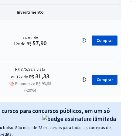
Investimento
a partir de
Comprar
57,90
R$
12x de
R$ 375,92
à vista
31,33
R$
ou 12x de
Comprar
Economize R$ 93,98
(-20%)
s cursos para concursos públicos, em um só
 bolso. São mais de 25 mil cursos para todas as carreiras de
-edital.