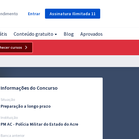
Assinatura
Ilimitada
11
endimento
Entrar
átis
Conteúdo gratuito
Blog
Aprovados
hecer cursos
Informações do Concurso
Situação
Preparação a longo prazo
Instituição
PM AC - Polícia Militar do Estado do Acre
Banca anterior