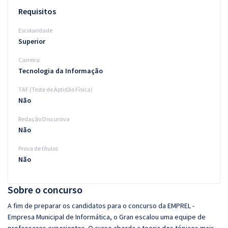
Requisitos
Escolaridade
Superior
Carreira
Tecnologia da Informação
TAF (Teste de Aptidão Física)
Não
Redação Discursiva
Não
Prova de títulos
Não
Sobre o concurso
A fim de preparar os candidatos para o concurso da EMPREL -
Empresa Municipal de Informática, o Gran escalou uma equipe de