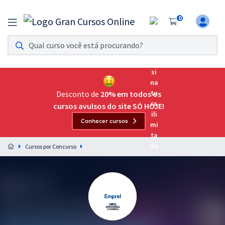
0
Assinatura Ilimitada 11
Acesso a todos os cursos. Teste grátis por 7 dias!
Assinatura OAB Até Passar
Acesso ilimitado a toda preparação para o Exame da
Desconto de
20% em todos os
Ordem, até você passar!
cursos avulsos do site SÓ HOJE!
Conhecer cursos
Residências Multiprofissionais
Preparação completa e intensiva para as principais
Cursos por Concurso
residências em saúde do Brasil
Concursos
Assinatura Ilimitada
Cursos 20% OFF