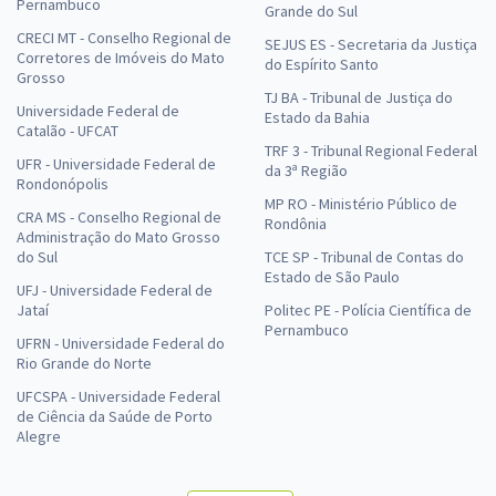
Pernambuco
Grande do Sul
CRECI MT - Conselho Regional de
SEJUS ES - Secretaria da Justiça
Corretores de Imóveis do Mato
do Espírito Santo
Grosso
TJ BA - Tribunal de Justiça do
Universidade Federal de
Estado da Bahia
Catalão - UFCAT
TRF 3 - Tribunal Regional Federal
UFR - Universidade Federal de
da 3ª Região
Rondonópolis
MP RO - Ministério Público de
CRA MS - Conselho Regional de
Rondônia
Administração do Mato Grosso
do Sul
TCE SP - Tribunal de Contas do
Estado de São Paulo
UFJ - Universidade Federal de
Jataí
Politec PE - Polícia Científica de
Pernambuco
UFRN - Universidade Federal do
Rio Grande do Norte
UFCSPA - Universidade Federal
de Ciência da Saúde de Porto
Alegre