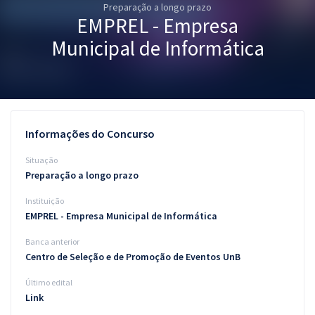
Preparação a longo prazo
Pós
EMPREL - Empresa
Graduação
Municipal de Informática
OAB
Mentorias
Informações do Concurso
Questões grátis
Situação
Conteúdo gratuito
Preparação a longo prazo
Instituição
Blog
EMPREL - Empresa Municipal de Informática
Aprovados
Banca anterior
Centro de Seleção e de Promoção de Eventos UnB
Atendimento
Último edital
Link