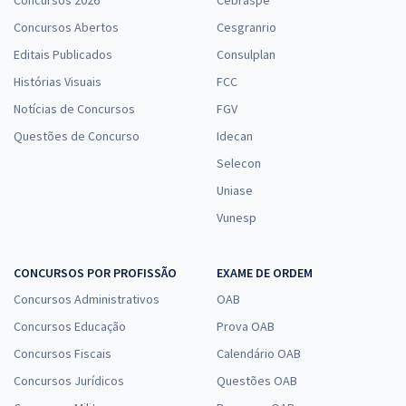
Concursos 2026
Cebraspe
Concursos Abertos
Cesgranrio
Editais Publicados
Consulplan
Histórias Visuais
FCC
Notícias de Concursos
FGV
Questões de Concurso
Idecan
Selecon
Uniase
Vunesp
CONCURSOS POR PROFISSÃO
EXAME DE ORDEM
Concursos Administrativos
OAB
Concursos Educação
Prova OAB
Concursos Fiscais
Calendário OAB
Concursos Jurídicos
Questões OAB