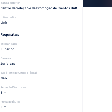
Banca anterior
Centro de Seleção e de Promoção de Eventos UnB
Último edital
Link
Requisitos
Escolaridade
Superior
Carreira
Jurídicas
TAF (Teste de Aptidão Física)
Não
Redação Discursiva
Sim
Prova de títulos
Sim