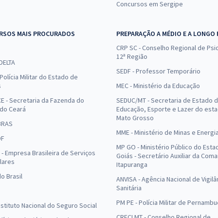
Concursos em Sergipe
RSOS MAIS PROCURADOS
PREPARAÇÃO A MÉDIO E A LONGO
CRP SC - Conselho Regional de Psic
12ª Região
 DELTA
SEDF - Professor Temporário
Polícia Militar do Estado de
s
MEC - Ministério da Educação
E - Secretaria da Fazenda do
SEDUC/MT - Secretaria de Estado 
 do Ceará
Educação, Esporte e Lazer do est
Mato Grosso
BRAS
MME - Ministério de Minas e Energi
DF
MP GO - Ministério Público do Esta
- Empresa Brasileira de Serviços
Goiás - Secretário Auxiliar da Com
lares
Itapuranga
o Brasil
ANVISA - Agência Nacional de Vigilâ
Sanitária
PM PE - Polícia Militar de Pernamb
Instituto Nacional do Seguro Social
CRECI MT - Conselho Regional de