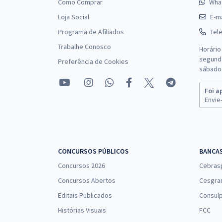
Como Comprar
Wha
Loja Social
E-ma
Programa de Afiliados
Tel
Trabalhe Conosco
Horário
segunda
Preferência de Cookies
sábado 
Foi a
Envie-
CONCURSOS PÚBLICOS
BANCA
Concursos 2026
Cebras
Concursos Abertos
Cesgra
Editais Publicados
Consulp
Histórias Visuais
FCC