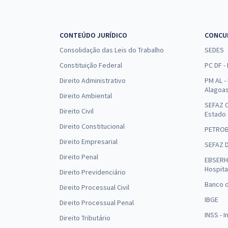
CONTEÚDO JURÍDICO
CONCU
Consolidação das Leis do Trabalho
SEDES
Constituição Federal
PC DF -
Direito Administrativo
PM AL - 
Alagoa
Direito Ambiental
SEFAZ C
Direito Civil
Estado
Direito Constitucional
PETRO
Direito Empresarial
SEFAZ 
Direito Penal
EBSERH 
Hospita
Direito Previdenciário
Banco d
Direito Processual Civil
IBGE
Direito Processual Penal
INSS - 
Direito Tributário