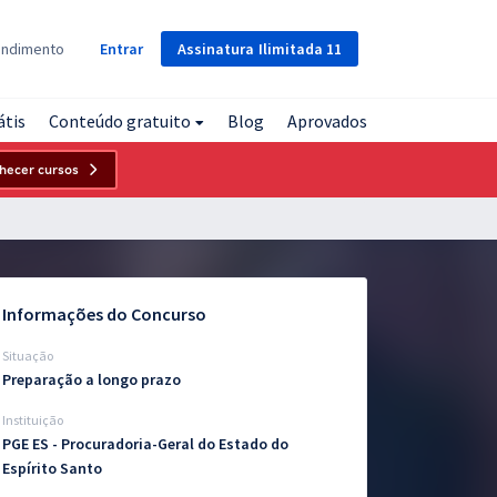
Assinatura
Ilimitada
11
endimento
Entrar
átis
Conteúdo gratuito
Blog
Aprovados
hecer cursos
Informações do Concurso
Situação
Preparação a longo prazo
Instituição
PGE ES - Procuradoria-Geral do Estado do
Espírito Santo