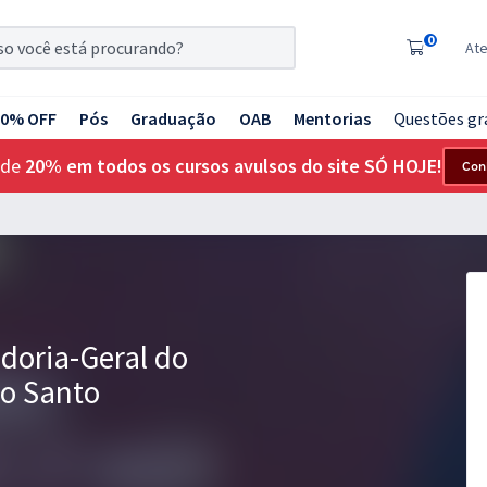
0
At
20% OFF
Pós
Graduação
OAB
Mentorias
Questões gr
 de
20% em todos os cursos avulsos do site SÓ HOJE!
Con
doria-Geral do
to Santo