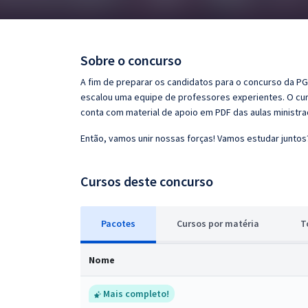
Pós
Graduação
Sobre o concurso
OAB
A fim de preparar os candidatos para o concurso da PGE
escalou uma equipe de professores experientes. O curs
Mentorias
conta com material de apoio em PDF das aulas ministr
Então, vamos unir nossas forças! Vamos estudar juntos
Questões grátis
Conteúdo gratuito
Cursos deste concurso
Blog
Pacotes
Cursos
p
or matéria
T
Aprovados
Nome
Atendimento
Mais completo!