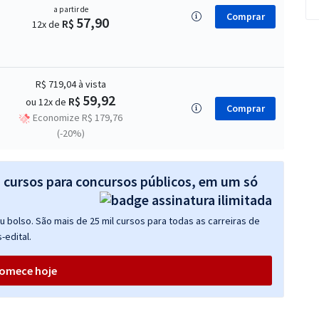
a partir de
Comprar
57,90
R$
12x de
R$ 719,04
à vista
59,92
R$
ou 12x de
Comprar
Economize R$ 179,76
(-20%)
s cursos para concursos públicos, em um só
 bolso. São mais de 25 mil cursos para todas as carreiras de
-edital.
omece hoje