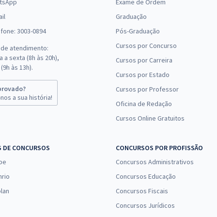
tsApp
Exame de Ordem
il
Graduação
efone: 3003-0894
Pós-Graduação
Cursos por Concurso
 de atendimento:
 a sexta (8h às 20h),
Cursos por Carreira
(9h às 13h).
Cursos por Estado
provado?
Cursos por Professor
nos a sua história!
Oficina de Redação
Cursos Online Gratuitos
S DE CONCURSOS
CONCURSOS POR PROFISSÃO
pe
Concursos Administrativos
nrio
Concursos Educação
lan
Concursos Fiscais
Concursos Jurídicos