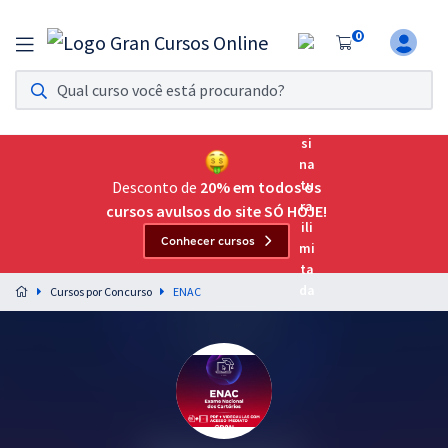
0
Assinatura Ilimitada 11
Acesso a todos os cursos. Teste grátis por 7 dias!
Assinatura OAB Até Passar
Acesso ilimitado a toda preparação para o Exame da
Desconto de
20% em todos os
Ordem, até você passar!
cursos avulsos do site SÓ HOJE!
Conhecer cursos
Residências Multiprofissionais
Preparação completa e intensiva para as principais
Cursos por Concurso
ENAC
residências em saúde do Brasil
Concursos
Assinatura Ilimitada
Cursos 20% OFF