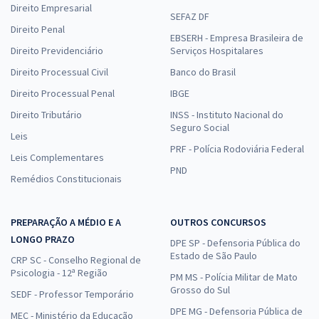
Direito Empresarial
SEFAZ DF
Direito Penal
EBSERH - Empresa Brasileira de
Direito Previdenciário
Serviços Hospitalares
Direito Processual Civil
Banco do Brasil
Direito Processual Penal
IBGE
Direito Tributário
INSS - Instituto Nacional do
Seguro Social
Leis
PRF - Polícia Rodoviária Federal
Leis Complementares
PND
Remédios Constitucionais
PREPARAÇÃO A MÉDIO E A
OUTROS CONCURSOS
LONGO PRAZO
DPE SP - Defensoria Pública do
Estado de São Paulo
CRP SC - Conselho Regional de
Psicologia - 12ª Região
PM MS - Polícia Militar de Mato
Grosso do Sul
SEDF - Professor Temporário
DPE MG - Defensoria Pública de
MEC - Ministério da Educação