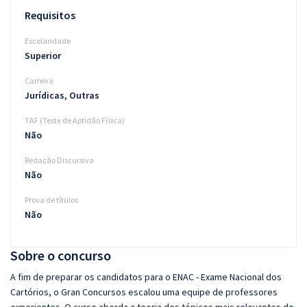
Requisitos
Escolaridade
Superior
Carreira
Jurídicas, Outras
TAF (Teste de Aptidão Física)
Não
Redação Discursiva
Não
Prova de títulos
Não
Sobre o concurso
A fim de preparar os candidatos para o ENAC - Exame Nacional dos
Cartórios, o Gran Concursos escalou uma equipe de professores