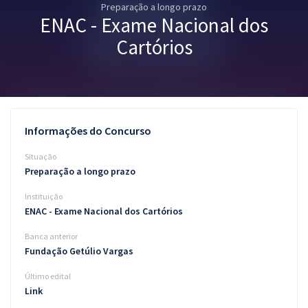
Preparação a longo prazo
Pós
ENAC - Exame Nacional dos
Graduação
Cartórios
OAB
Mentorias
Informações do Concurso
Questões grátis
Situação
Conteúdo gratuito
Preparação a longo prazo
Instituição
Blog
ENAC - Exame Nacional dos Cartórios
Aprovados
Banca anterior
Fundação Getúlio Vargas
Atendimento
Último edital
Link