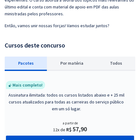
experientes. O curso aborda a teoria dos tópicos mais relevantes do
último edital e conta com material de apoio em PDF das aulas
ministradas pelos professores.
Então, vamos unir nossas forças! Vamos estudar juntos?
Cursos deste concurso
Pacotes
P
or matéria
Todos
Mais completo!
Assinatura ilimitada: todos os cursos listados abaixo e + 25 mil
cursos atualizados para todas as carreiras do serviço público
em um só lugar.
a partir de
57,90
R$
12x de