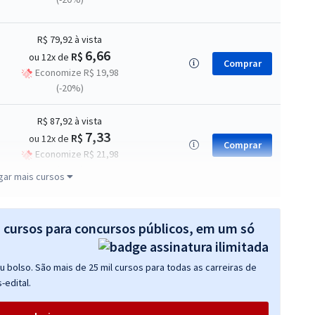
R$ 79,92
à vista
6,66
R$
ou 12x de
Comprar
Economize R$ 19,98
(-20%)
R$ 87,92
à vista
7,33
R$
ou 12x de
Comprar
Economize R$ 21,98
(-20%)
gar mais cursos
R$ 87,92
à vista
7,33
R$
ou 12x de
s cursos para concursos públicos, em um só
Comprar
Economize R$ 21,98
(-20%)
 bolso. São mais de 25 mil cursos para todas as carreiras de
-edital.