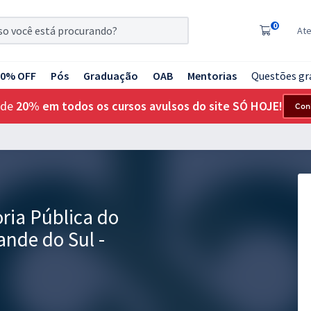
0
At
20% OFF
Pós
Graduação
OAB
Mentorias
Questões gr
 de
20% em todos os cursos avulsos do site SÓ HOJE!
Con
ria Pública do
ande do Sul -
o