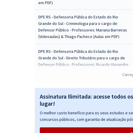
em PDF)
DPE RS - Defensoria Pública do Estado do Rio
Grande do Sul - Criminologia para o cargo de
Defensor Público - Professores: Mariana Barreiras
(Videoaulas) & Thiago Pacheco (Aulas em PDF)
DPE RS - Defensoria Pública do Estado do Rio
Grande do Sul - Direito Tributário para o cargo de
Defensor Público - Professores: Ricardo Alexandre
(Videoaulas) & Renato Grilo (Aulas em PDF)
Carre
DPE RS - Defensoria Pública do Estado do Rio
Grande do Sul - Direito das Execuções Penais para
Assinatura Ilimitada: acesse todos o
o cargo de Defensor Público - Professora Danielle
lugar!
Rolim
O melhor custo benefício para os seus estudos e seu
concursos públicos, com garantia de atualização pós