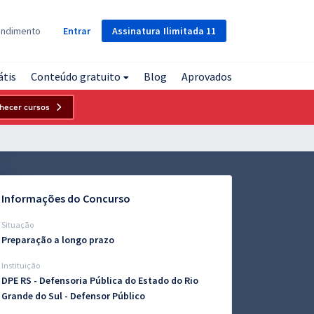
Assinatura
Ilimitada
11
endimento
Entrar
átis
Conteúdo gratuito
Blog
Aprovados
hecer cursos
Informações do Concurso
Situação
Preparação a longo prazo
Instituição
DPE RS - Defensoria Pública do Estado do Rio
Grande do Sul - Defensor Público