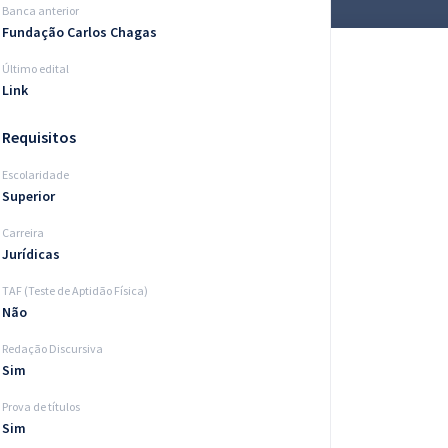
Banca anterior
Fundação Carlos Chagas
Último edital
Link
Requisitos
Escolaridade
Superior
Carreira
Jurídicas
TAF (Teste de Aptidão Física)
Não
Redação Discursiva
Sim
Prova de títulos
Sim