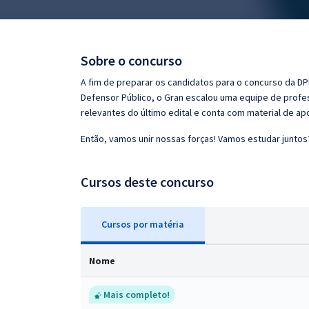
Pós
Graduação
Sobre o concurso
OAB
A fim de preparar os candidatos para o concurso da DPE
Defensor Público, o Gran escalou uma equipe de profe
Mentorias
relevantes do último edital e conta com material de a
Então, vamos unir nossas forças! Vamos estudar juntos
Questões grátis
Conteúdo gratuito
Cursos deste concurso
Blog
Cursos
p
or matéria
Aprovados
Nome
Atendimento
Mais completo!