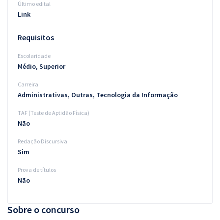
Último edital
Link
Requisitos
Escolaridade
Médio, Superior
Carreira
Administrativas, Outras, Tecnologia da Informação
TAF (Teste de Aptidão Física)
Não
Redação Discursiva
Sim
Prova de títulos
Não
Sobre o concurso