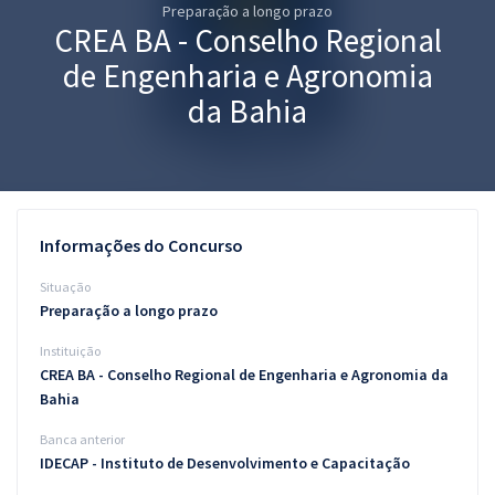
Preparação a longo prazo
Pós
CREA BA - Conselho Regional
Graduação
de Engenharia e Agronomia
da Bahia
OAB
Mentorias
Questões grátis
Informações do Concurso
Conteúdo gratuito
Situação
Preparação a longo prazo
Blog
Instituição
Aprovados
CREA BA - Conselho Regional de Engenharia e Agronomia da
Bahia
Atendimento
Banca anterior
IDECAP - Instituto de Desenvolvimento e Capacitação