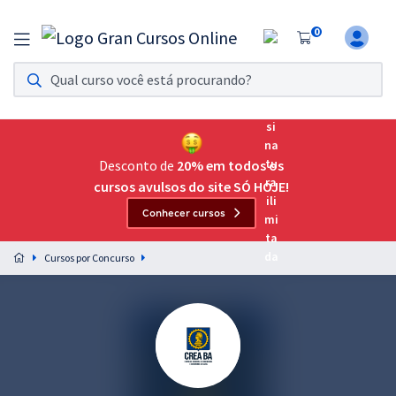
0
Assinatura Ilimitada 11
Acesso a todos os cursos. Teste grátis por 7 dias!
Assinatura OAB Até Passar
Acesso ilimitado a toda preparação para o Exame da
Desconto de
20% em todos os
Ordem, até você passar!
cursos avulsos do site SÓ HOJE!
Conhecer cursos
Residências Multiprofissionais
Preparação completa e intensiva para as principais
Cursos por Concurso
residências em saúde do Brasil
Concursos
Assinatura Ilimitada
Cursos 20% OFF